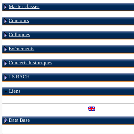
Master classes
Concours
Colloques
Evénements
Concerts historiques
J S BACH
Liens
Data Base