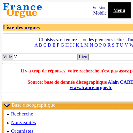
Version
Menu
Mobile
Liste des orgues
Choisissez ou entrez la ou les premières lettres d'u
A
B
C
D
E
F
G
H
I
J
K
L
M
N
O
P
Q
R
S
T
U
V
Ville
Lieu
Il y a trop de réponses, votre recherche n'est pas assez pr
Source: base de donnée discographique
Alain CA
www.france-orgue.fr
Base discographique
Recherche
Nouveautés
Organistes