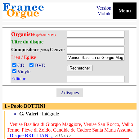
Version
Menu
Mobile
Organiste
(prénom NOM)
Titre du disque
Compositeur
Oeuvre
(NOM)
Lieu / Eglise
CD
DVD
Vinyle
Editeur
2 disques
1 - Paolo BOTTINI
G. Valeri
: Intégrale
- Venise Basilica di Giorgio Maggiore, Venise San Rocco, Vallio
Terme, Pieve di Zoldo, Candide de Cadore Santa Maria Assunta
- Disque BRILLIANT;,
2015-17