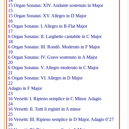
14
15 Organ Sonatas: XIV. Andante sostenuto in Major
15
15 Organ Sonatas: XV. Allegro in D Major
16
6 Organ Sonatas: I. Allegro in B-Flat Major
17
6 Organ Sonatas: II. Larghetto cantabile in C Major
18
6 Organ Sonatas: III. Rondò. Moderato in F Major
19
6 Organ Sonatas: IV. Grave sostenuto in A Major
20
6 Organ Sonatas: V. Allegro moderato in C Major
21
6 Organ Sonatas: VI. Allegro in D Major
22
Adagio in F Major
23
16 Versetti: I. Ripieno semplice in C Minor. Adagio
24
16 Versetti: II. Tutti li registri in A minor
25
16 Versetti: III. Ripieno semplice in D Major. Adagio 0’27
26