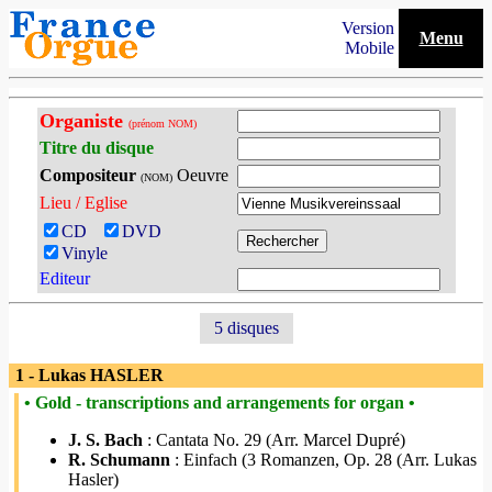
Version
Menu
Mobile
Organiste
(prénom NOM)
Titre du disque
Compositeur
Oeuvre
(NOM)
Lieu / Eglise
CD
DVD
Vinyle
Editeur
5 disques
1 - Lukas HASLER
• Gold - transcriptions and arrangements for organ •
J. S. Bach
: Cantata No. 29 (Arr. Marcel Dupré)
R. Schumann
: Einfach (3 Romanzen, Op. 28 (Arr. Lukas
Hasler)