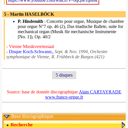
https://www.youtube.com/watch?v=oqQse1tj8Bk
5 - Martin HASELBÖCK
P. Hindemith
: Concerto pour orgue, Musique de chambre
pour orgue N°7 op. 46 (2), Das triadische Ballete, suite for
mechanical organ (Musik für mechanische Instrumente
[No. 1]), Op. 40/2
- Vienne Musikvereinssaal
- Disque Koch-Schwann;,
Sept. & Nov. 1994, Orchestre
symphonique de Vienne, R. Frühbeck de Burgos (421)
5 disques
Source: base de donnée discographique
Alain CARTAYRADE
www.france-orgue.fr
Base discographique
Recherche