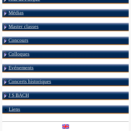
Médias
Master classes
Concours
Colloques
Evénements
Concerts historiques
J S BACH
Liens