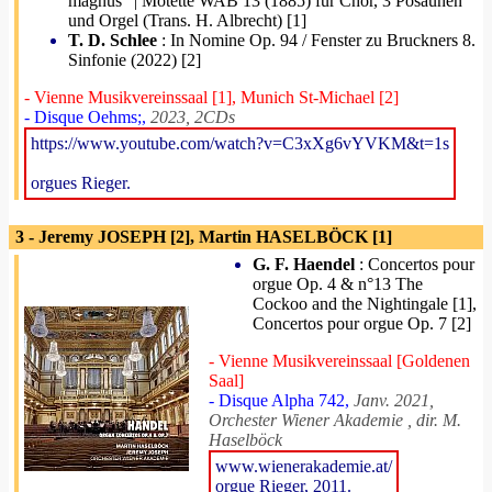
magnus“ | Motette WAB 13 (1885) für Chor, 3 Posaunen
und Orgel (Trans. H. Albrecht) [1]
T. D. Schlee
: In Nomine Op. 94 / Fenster zu Bruckners 8.
Sinfonie (2022) [2]
- Vienne Musikvereinssaal [1], Munich St-Michael [2]
- Disque Oehms;,
2023, 2CDs
https://www.youtube.com/watch?v=C3xXg6vYVKM&t=1s
orgues Rieger.
3 - Jeremy JOSEPH [2], Martin HASELBÖCK [1]
G. F. Haendel
: Concertos pour
orgue Op. 4 & n°13 The
Cockoo and the Nightingale [1],
Concertos pour orgue Op. 7 [2]
- Vienne Musikvereinssaal [Goldenen
Saal]
- Disque Alpha 742,
Janv. 2021,
Orchester Wiener Akademie , dir. M.
Haselböck
www.wienerakademie.at/
orgue Rieger, 2011.