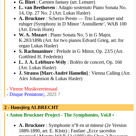
G. Bizet
: Carmen fantasy (arr. Lemare)
L. van Beethoven
: Adagio sostenuto Piano Sonata No.
14, Op. 27 No. 2 (Arr. Lukas Hasler)
A. Bruckner
: Scherzo Presto — Trio Langsamer und
ruhiger (Symphony in D Minor ‘Annullierte’, WAB 100
(Arr. Erwin Horn)
W. A. Mozart
: Piano Sonata No. 5 in G Major,
K.283/189h (Arr. for two pianos Edvard Grieg, arr. for
organ Lukas Hasler)
S. Rachmaninov
: Prelude in G Minor, Op. 23/5 (Arr.
Gottfried H. Federlein)
L. J. A. Lefébure-Wély
: Boléro de concert, Op. 166
(Arr. Lukas Hasler)
J. Strauss [Marc-André Hamelin]
: Vienna Calling (Arr.
Alex Johansson & Lukas Hasler)
- Vienne Musikvereinssaal
- Disque Pentatone;,
2025 ?
2 - Hansjörg ALBRECHT
• Anton Bruckner Project - The Symphonies, Vol.8 •
A. Bruckner
: Symphonie n°8 en ut mineur (2e Version
1889-1890, arr. E. Klotz) ; Fanfare „Ecce sacerdos