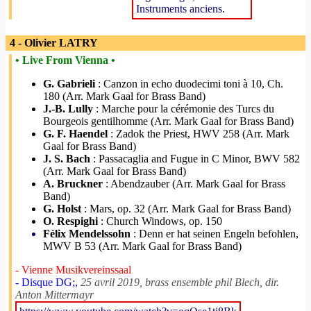
Instruments anciens.
4 - Olivier LATRY
• Live From Vienna •
G. Gabrieli
: Canzon in echo duodecimi toni à 10, Ch.
180 (Arr. Mark Gaal for Brass Band)
J.-B. Lully
: Marche pour la cérémonie des Turcs du
Bourgeois gentilhomme (Arr. Mark Gaal for Brass Band)
G. F. Haendel
: Zadok the Priest, HWV 258 (Arr. Mark
Gaal for Brass Band)
J. S. Bach
: Passacaglia and Fugue in C Minor, BWV 582
(Arr. Mark Gaal for Brass Band)
A. Bruckner
: Abendzauber (Arr. Mark Gaal for Brass
Band)
G. Holst
: Mars, op. 32 (Arr. Mark Gaal for Brass Band)
O. Respighi
: Church Windows, op. 150
Félix Mendelssohn
: Denn er hat seinen Engeln befohlen,
MWV B 53 (Arr. Mark Gaal for Brass Band)
- Vienne Musikvereinssaal
- Disque DG;,
25 avril 2019, brass ensemble phil Blech, dir.
Anton Mittermayr