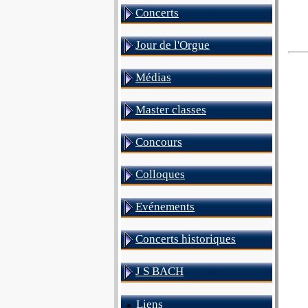
Concerts
Jour de l'Orgue
Médias
Master classes
Concours
Colloques
Evénements
Concerts historiques
J S BACH
Liens