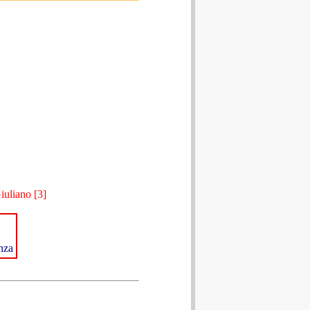
iuliano [3]
nza