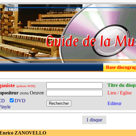
Base discogra
aniste
Titre du disq
(prénom NOM)
positeur
Oeuvre
Lieu / Eglise
(NOM)
CD
DVD
Editeur
inyle
1 disque
 Enrico ZANOVELLO