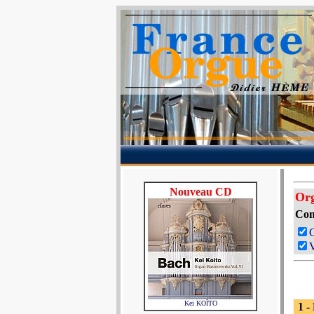
Nouveau CD
Org
Com
V
Kei KOÏTO
1 -