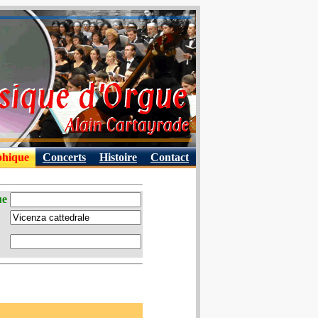
phique
Concerts
Histoire
Contact
ue