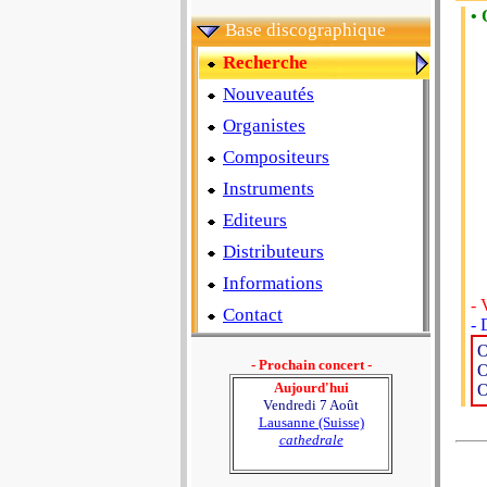
• 
Base discographique
Recherche
Nouveautés
Organistes
Compositeurs
Instruments
Editeurs
Distributeurs
Informations
- 
Contact
- 
O
- Prochain concert -
O
Aujourd'hui
O
Vendredi 7 Août
Lausanne (Suisse)
cathedrale