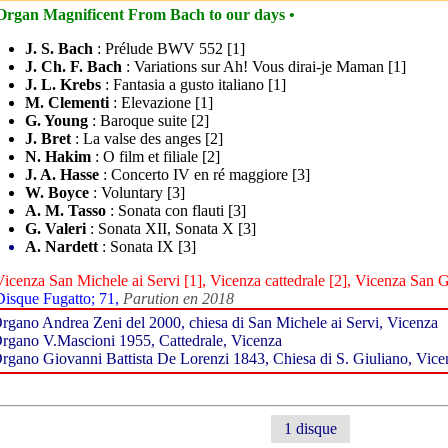
Organ Magnificent From Bach to our days •
J. S. Bach
: Prélude BWV 552 [1]
J. Ch. F. Bach
: Variations sur Ah! Vous dirai-je Maman [1]
J. L. Krebs
: Fantasia a gusto italiano [1]
M. Clementi
: Elevazione [1]
G. Young
: Baroque suite [2]
J. Bret
: La valse des anges [2]
N. Hakim
: O film et filiale [2]
J. A. Hasse
: Concerto IV en ré maggiore [3]
W. Boyce
: Voluntary [3]
A. M. Tasso
: Sonata con flauti [3]
G. Valeri
: Sonata XII, Sonata X [3]
A. Nardett
: Sonata IX [3]
Vicenza San Michele ai Servi [1], Vicenza cattedrale [2], Vicenza San G
Disque Fugatto; 71,
Parution en 2018
rgano Andrea Zeni del 2000, chiesa di San Michele ai Servi, Vicenza
rgano V.Mascioni 1955, Cattedrale, Vicenza
rgano Giovanni Battista De Lorenzi 1843, Chiesa di S. Giuliano, Vice
1 disque