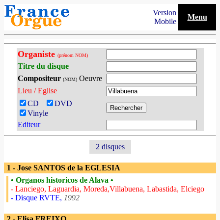
Version
Menu
Mobile
Organiste
(prénom NOM)
Titre du disque
Compositeur
Oeuvre
(NOM)
Lieu / Eglise
CD
DVD
Vinyle
Editeur
2 disques
1 - Jose SANTOS de la EGLESIA
• Organos historicos de Alava •
- Lanciego, Laguardia, Moreda,Villabuena, Labastida, Elciego
- Disque RVTE,
1992
2 - Elisa FREIXO