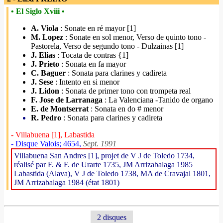
• El Siglo Xviii •
A. Viola
: Sonate en ré mayor [1]
M. Lopez
: Sonate en sol menor, Verso de quinto tono -
Pastorela, Verso de segundo tono - Dulzainas [1]
J. Elias
: Tocata de contras {1]
J. Prieto
: Sonata en fa mayor
C. Baguer
: Sonata para clarines y cadireta
J. Sese
: Intento en si menor
J. Lidon
: Sonata de primer tono con trompeta real
F. Jose de Larranaga
: La Valenciana -Tanido de organo
E. de Montserrat
: Sonata en do # menor
R. Pedro
: Sonata para clarines y cadireta
- Villabuena [1], Labastida
- Disque Valois; 4654,
Sept. 1991
Villabuena San Andres [1], projet de V J de Toledo 1734,
réalisé par F. & F. de Urarte 1735, JM Arrizabalaga 1985
Labastida (Alava), V J de Toledo 1738, MA de Cravajal 1801,
JM Arrizabalaga 1984 (état 1801)
2 disques