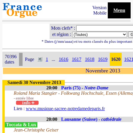
Version
Menu
Mobile
Mots clefs* :
et région :
* Dates (j/mm/aaaa) et/ou mots classés du plus importan
70396
Page
1
...
1616
1617
1618
1619
1620
162
dates
Novembre 2013
Samedi 30 Novembre 2013
20:00
Paris (75) -
Notre-Dame
Roland Maria Stangier - Folkwang Hochschule, Essen (Allema
- entrée libre
Lien :
www.musique-sacree-notredamedeparis.fr
20:00
Lausanne (Suisse) -
cathédrale
Toccata & Lux
Jean-Christophe Geiser