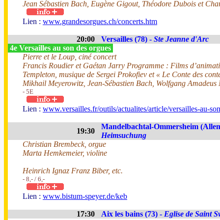
Jean Sébastien Bach, Eugène Gigout, Théodore Dubois et Char
Lien :
www.grandesorgues.ch/concerts.htm
20:00
Versailles (78) -
Ste Jeanne d'Arc
4e Versailles au son des orgues
Pierre et le Loup, ciné concert
Francis Roudier et Gaétan Jarry Programme : Films d’animation
Templeton, musique de Sergei Prokofiev et « Le Conte des cont
Mikhail Meyerowitz, Jean-Sébastien Bach, Wolfgang Amadeus 
- 5E
Lien :
www.versailles.fr/outils/actualites/article/versailles-au-s
Mandelbachtal-Ommersheim (Alle
19:30
Heimsuchung
Christian Brembeck, orgue
Marta Hemkemeier, violine
Heinrich Ignaz Franz Biber, etc.
- 8,- / 6,-
Lien :
www.bistum-speyer.de/keb
17:30
Aix les bains (73) -
Eglise de Saint 