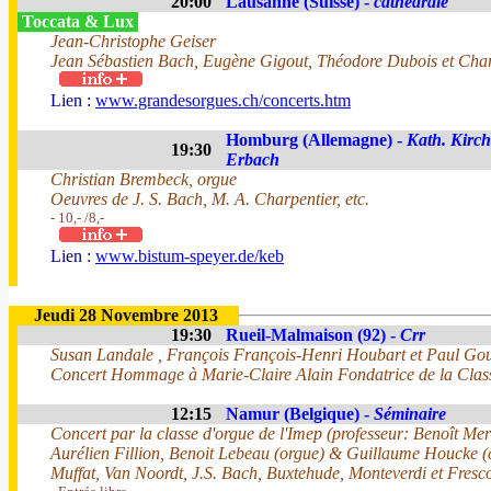
20:00
Lausanne (Suisse) -
cathédrale
Toccata & Lux
Jean-Christophe Geiser
Jean Sébastien Bach, Eugène Gigout, Théodore Dubois et Char
Lien :
www.grandesorgues.ch/concerts.htm
Homburg (Allemagne) -
Kath. Kirc
19:30
Erbach
Christian Brembeck, orgue
Oeuvres de J. S. Bach, M. A. Charpentier, etc.
- 10,- /8,-
Lien :
www.bistum-speyer.de/keb
Jeudi 28 Novembre 2013
19:30
Rueil-Malmaison (92) -
Crr
Susan Landale , François François-Henri Houbart et Paul Gou
Concert Hommage à Marie-Claire Alain Fondatrice de la Clas
12:15
Namur (Belgique) -
Séminaire
Concert par la classe d'orgue de l'Imep (professeur: Benoît Mer
Aurélien Fillion, Benoit Lebeau (orgue) & Guillaume Houcke (
Muffat, Van Noordt, J.S. Bach, Buxtehude, Monteverdi et Fresc