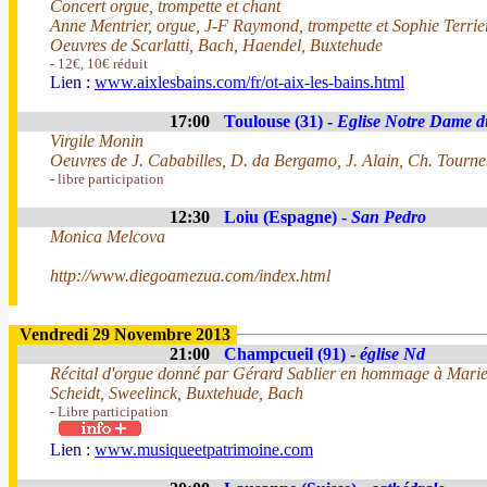
Concert orgue, trompette et chant
Anne Mentrier, orgue, J-F Raymond, trompette et Sophie Terrie
Oeuvres de Scarlatti, Bach, Haendel, Buxtehude
- 12€, 10€ réduit
Lien :
www.aixlesbains.com/fr/ot-aix-les-bains.html
17:00
Toulouse (31) -
Eglise Notre Dame d
Virgile Monin
Oeuvres de J. Cababilles, D. da Bergamo, J. Alain, Ch. Tournem
- libre participation
12:30
Loiu (Espagne) -
San Pedro
Monica Melcova
http://www.diegoamezua.com/index.html
Vendredi 29 Novembre 2013
21:00
Champcueil (91) -
église Nd
Récital d'orgue donné par Gérard Sablier en hommage à Marie
Scheidt, Sweelinck, Buxtehude, Bach
- Libre participation
Lien :
www.musiqueetpatrimoine.com