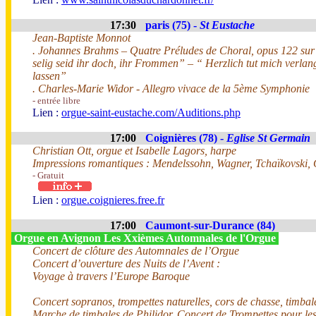
17:30
paris (75) -
St Eustache
Jean-Baptiste Monnot
. Johannes Brahms – Quatre Préludes de Choral, opus 122 sur :
selig seid ihr doch, ihr Frommen” – “ Herzlich tut mich verlan
lassen”
. Charles-Marie Widor - Allegro vivace de la 5ème Symphonie
- entrée libre
Lien :
orgue-saint-eustache.com/Auditions.php
17:00
Coignières (78) -
Eglise St Germain
Christian Ott, orgue et Isabelle Lagors, harpe
Impressions romantiques : Mendelssohn, Wagner, Tchaïkovski, C
- Gratuit
Lien :
orgue.coignieres.free.fr
17:00
Caumont-sur-Durance (84)
Orgue en Avignon Les Xxièmes Automnales de l'Orgue
Concert de clôture des Automnales de l’Orgue
Concert d’ouverture des Nuits de l’Avent :
Voyage à travers l’Europe Baroque
Concert sopranos, trompettes naturelles, cors de chasse, timbal
Marche de timbales de Philidor, Concert de Trompettes pour les 