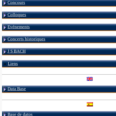
Concours
Colloques
Evénements
Concerts historiques
J S BACH
Liens
Data Base
Base de datos