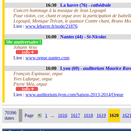
16:30
La havre (76) -
cathédrale
Concert hommage à la musique de Jean Legoupil
Pour violon, cor, chant et orgue avec la participation de Isabel
Legoupil, Monique Trécan, le quatuor Contre chant, Bruno Mori
Lien :
www.lehavre.fr/node/21876
16:00
Nantes (44) -
St-Nicolas
50e anniversaire !
Johann Vexo
Lien :
www.orgue.nantes.com
16:00
Lyon (69) -
auditorium Maurice Rav
François Espinasse, orgue
Yves Lafargue, orgue
Pierre Méa, orgue
Lien :
www.auditorium-lyon.com/Saison-2013-2014/Orgue
70396
Page
1
...
1616
1617
1618
1619
1620
162
dates