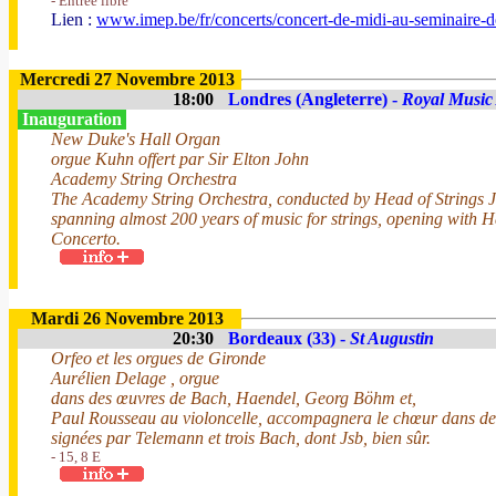
- Entrée libre
Lien :
www.imep.be/fr/concerts/concert-de-midi-au-seminaire-
Mercredi 27 Novembre 2013
18:00
Londres (Angleterre) -
Royal Music
Inauguration
New Duke's Hall Organ
orgue Kuhn offert par Sir Elton John
Academy String Orchestra
The Academy String Orchestra, conducted by Head of Strings 
spanning almost 200 years of music for strings, opening with 
Concerto.
Mardi 26 Novembre 2013
20:30
Bordeaux (33) -
St Augustin
Orfeo et les orgues de Gironde
Aurélien Delage , orgue
dans des œuvres de Bach, Haendel, Georg Böhm et,
Paul Rousseau au violoncelle, accompagnera le chœur dans des
signées par Telemann et trois Bach, dont Jsb, bien sûr.
- 15, 8 E