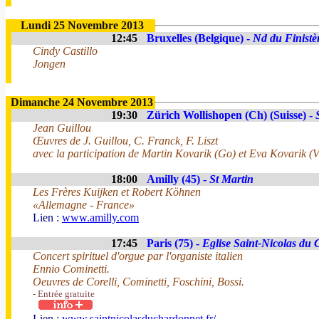
Lundi 25 Novembre 2013
12:45
Bruxelles (Belgique) -
Nd du Finistè
Cindy Castillo
Jongen
Dimanche 24 Novembre 2013
19:30
Zürich Wollishopen (Ch) (Suisse) -
Jean Guillou
Œuvres de J. Guillou, C. Franck, F. Liszt
avec la participation de Martin Kovarik (Go) et Eva Kovarik (V
18:00
Amilly (45) -
St Martin
Les Frères Kuijken et Robert Köhnen
«Allemagne - France»
Lien :
www.amilly.com
17:45
Paris (75) -
Eglise Saint-Nicolas du
Concert spirituel d'orgue par l'organiste italien
Ennio Cominetti.
Oeuvres de Corelli, Cominetti, Foschini, Bossi.
- Entrée gratuite
Lien :
www.saintnicolasduchardonnet.fr/