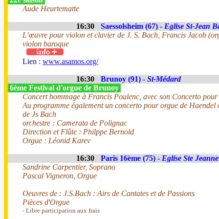
Aude Heurtematte
16:30
Saessolsheim (67) -
Eglise St-Jean Ba
L’œuvre pour violon et clavier de J. S. Bach, Francis Jacob (o
violon baroque
Lien :
www.asamos.org/
16:30
Brunoy (91) -
St-Médard
6ème Festival d'orgue de Brunoy
Concert hommage à Francis Poulenc, avec son Concerto pour or
Au programme également un concerto pour orgue de Haendel et l
de Js Bach
orchestre : Camerata de Polignac
Direction et Flûte : Philppe Bernold
Orgue : Léonid Karev
16:30
Paris 16ème (75) -
Eglise Ste Jeanne
Sandrine Carpentier, Soprano
Pascal Vigneron, Orgue
Oeuvres de : J.S.Bach : Airs de Cantates et de Passions
Pièces d'Orgue
- Libre participation aux frais