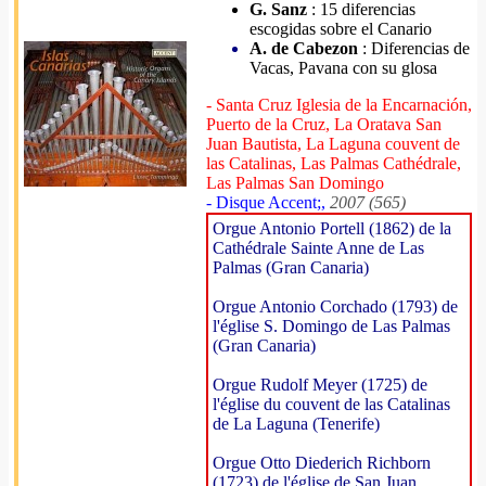
G. Sanz
: 15 diferencias
escogidas sobre el Canario
A. de Cabezon
: Diferencias de
Vacas, Pavana con su glosa
- Santa Cruz Iglesia de la Encarnación,
Puerto de la Cruz, La Oratava San
Juan Bautista, La Laguna couvent de
las Catalinas, Las Palmas Cathédrale,
Las Palmas San Domingo
- Disque Accent;,
2007 (565)
Orgue Antonio Portell (1862) de la
Cathédrale Sainte Anne de Las
Palmas (Gran Canaria)
Orgue Antonio Corchado (1793) de
l'église S. Domingo de Las Palmas
(Gran Canaria)
Orgue Rudolf Meyer (1725) de
l'église du couvent de las Catalinas
de La Laguna (Tenerife)
Orgue Otto Diederich Richborn
(1723) de l'église de San Juan