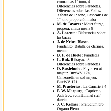
cromaticas 1° tono, 4
Diferencias sobre Paradetas,
Diferencias sobre las Folías,
Xácara de 1° tono, Pasacalles de
1° tono proporción maior
M. de Tavares
: Motet Surge,
propera, amica mea a 8
A. Lorente
: Diferencias sobre
las bacas
J. de Nebra Blasco
:
Fandango, Batalla de clarines,
menuet
D. F. de Huete
: Paradetas
L. Ruiz Ribayaz
: 3
Diferencias sobre Paradetas
D. Buxtehude
: Fugue en ut
majeur, BuxWV 174,
Canzonetta en sol majeur,
BuxWV 171
M. Praetorius
: La Canarie à 4
F. W. Marpurg
: Capriccio,
Ach Gott vom Himmel sieh'
darein
J. C. Kellner
: Preludium pro
Organo Pleno