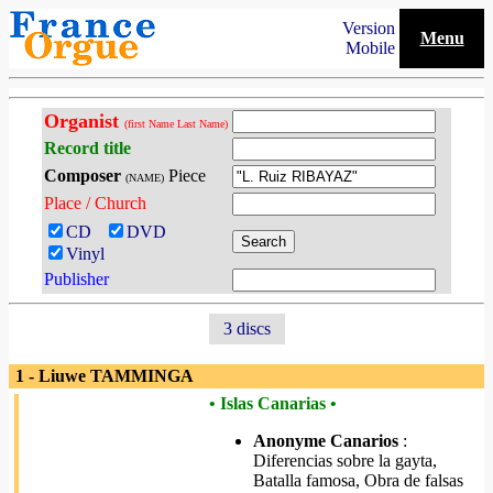
Version
Menu
Mobile
Organist
(first Name Last Name)
Record title
Composer
Piece
(NAME)
Place / Church
CD
DVD
Vinyl
Publisher
3 discs
1 - Liuwe TAMMINGA
• Islas Canarias •
Anonyme Canarios
:
Diferencias sobre la gayta,
Batalla famosa, Obra de falsas