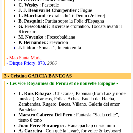
C. Wesley
: Pastorale
J.-J. Beauvarlet-Charpentier
: Fugue
L. Marchand
: extraits du Te Deum (2e livre)
B. Pasquini
: Partita sopra la Folia d'Espagna
G. Frescobaldi
: Ricercare cromatico, Toccata avanti il
Ricercare
M. Novenko
: Frescobaldiana
P. Hernandez
: Elevacion
J. Lidon
: Sonata 1, Intento en fa
- Mao Santa Maria
- Disque Priory; 878,
2006
3 - Cristina GARCIA BANEGAS
• Les vice-Royaumes du Pérou et de nouvelle-Espagne •
L. Ruiz Ribayaz
: Chaconas, Pabanas (from Luz y norte
musical), Xaracas, Follas, Achas, Buelta del Hacha,
Zarabandas, Rugero, Bacas, Villano, Galería del amor,
Paradetas
Maestro Cabrera Del Peru
: Fantasia ”Scala celite”,
tiento 8 tono
Juan Pérez Bocanegra
: Hanacpachap cussicuinin
A. Carreira
: Con qué la lavaré, for voice & keyboard