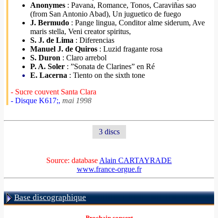
Anonymes
: Pavana, Romance, Tonos, Caraviñas sao
(from San Antonio Abad), Un juguetico de fuego
J. Bermudo
: Pange lingua, Conditor alme siderum, Ave
maris stella, Veni creator spiritus,
S. J. de Lima
: Diferencias
Manuel J. de Quiros
: Luzid fragante rosa
S. Duron
: Claro arrebol
P. A. Soler
: ”Sonata de Clarines” en Ré
E. Lacerna
: Tiento on the sixth tone
- Sucre couvent Santa Clara
- Disque K617;,
mai 1998
3 discs
Source: database
Alain CARTAYRADE
www.france-orgue.fr
Base discographique
- Prochain concert -