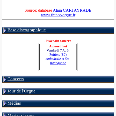
Source: database
Alain CARTAYRADE
www.france-orgue.fr
Base discographique
- Prochain concert -
Aujourd'hui
Vendredi 7 Août
Poitiers (86)
cathedrale et Ste-
Radegonde
Concerts
Jour de l'Orgue
Médias
Master classes