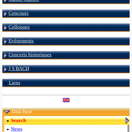
Concours
Colloques
Evénements
Concerts historiques
J S BACH
Liens
Data Base
Search
News