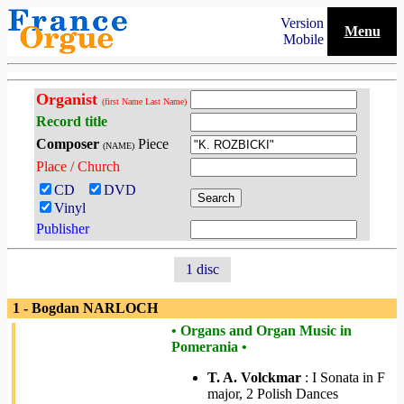
Version
Menu
Mobile
Organist
(first Name Last Name)
Record title
Composer
Piece
(NAME)
Place / Church
CD
DVD
Vinyl
Publisher
1 disc
1 - Bogdan NARLOCH
• Organs and Organ Music in
Pomerania •
T. A. Volckmar
: I Sonata in F
major, 2 Polish Dances