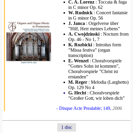
C. A. Lorenz
: Toccata & fuga
in C minor Op. 62
W. Rudnick
: Concert fantaisie
in G minor Op. 56
J. Janca
: Orgelverse über
”Hilf, Herr meines Lebens”
A. Cwojdzinski
: Nocturn from
Op. 46 - No 1, 7
K. Rozbicki
: Introitus form
”Missa festiva” (organ
transcription)
E. Wenzel
: Choralvorspiele
”Gottes Sohn ist kommen”,
Choralvorspiele ”Christ ist
erstanden”
M. Reger
: Melodia (Larghetto)
Op. 129 No 4
G. Hecht
: Choralvorspiele
”Großer Gott, wir loben dich”
- Disque Acte Prealable; 149,
2006
1 disc