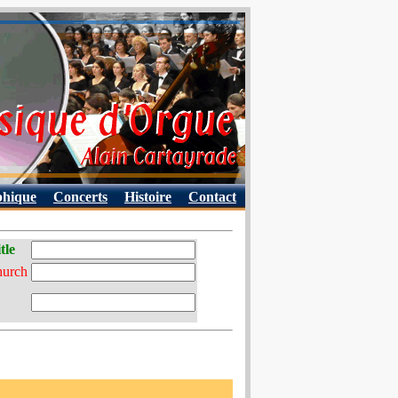
phique
Concerts
Histoire
Contact
tle
hurch