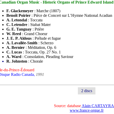
Canadian Organ Music - Historic Organs of Prince Edward Island
F. Glackemeyer
: Marche (1807)
Benoît Poirier
: Pièce de Concert sur L’Hymne National Acadian
A. Letondal
: Toccata
C. Letendre
: Stabat Mater
G. E. Tanguay
: Prière
W. Reed
: Grand Choeur
J. E. P. Aldous
: Prélude et fugue
A. Lavallée-Smith
: Scherzo
A. Bernier
: Méditation, Op. 6
C. Lucas
: Toccata, Op. 27 No. 1
A. Ward
: Consolation, Pleading Saviour
R. Johnston
: Chorale
Île-du-Prince-Édouard
Disque Radio Canada,
1991
2 discs
Source: database
Alain CARTAYR
www.france-orgue.fr