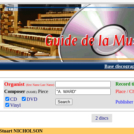
Base discogra
Organist
Record ti
(first Name Last Name)
Composer
Piece
Place / C
(NAME)
CD
DVD
Publisher
Vinyl
2 discs
 Stuart NICHOLSON