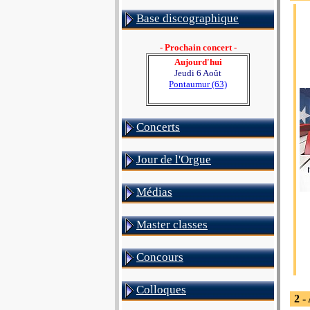
Base discographique
- Prochain concert -
Aujourd'hui
Jeudi 6 Août
Pontaumur (63)
Concerts
Jour de l'Orgue
Médias
Master classes
Concours
Colloques
2 -