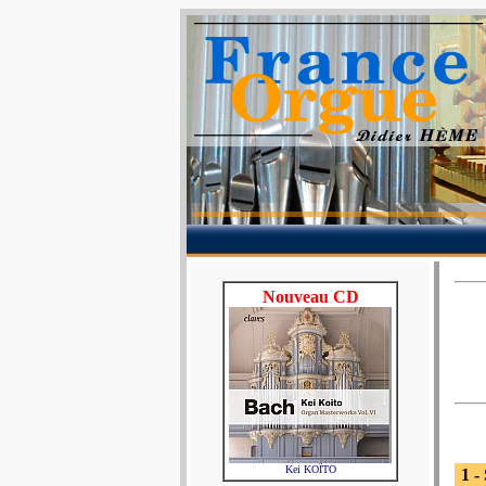
Nouveau CD
Kei KOÏTO
1 -