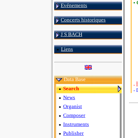
• 
Evénements
Concerts historiques
J S BACH
Liens
Data Base
- 
Search
- 
News
Organist
Composer
Instruments
Publisher