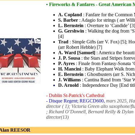
• Fireworks & Fanfares - Great American M
A. Copland
: Fanfare for the Common M
S. Barber
: Adagio for strings ( arr Wil
L. Bernstein
: Overture to ‘Candide’ [3
G. Gershwin
: Walking the dog from ‘S
[4]
Trad
: Simple Gifts (arr V. Fox) [5]; H
(arr Robert Hebble) [7]
A. Ward [Samuel]
: America the beauti
J. P. Sousa
: the Stars and Stripes forev
P. Ayres
: Finale from Fantasy-Sonata ‘
H. Mancini
: Baby Elephant Walk from ‘
E. Bernstein
: Ghostbusters (arr S. Nich
J. Williams
: Cantina Band from ‘Star Wa
D. Arnold
: Independence Day [End title
- Dublin St-Patrick's Cathedral
- Disque Regent; REGCD600,
mars 2025, Har
director ( 1); Victoria Green alto saxophone/flu
; Richard O’Donnell, Bernard Reilly & Dylan 
director(13)
 Alan REESOR