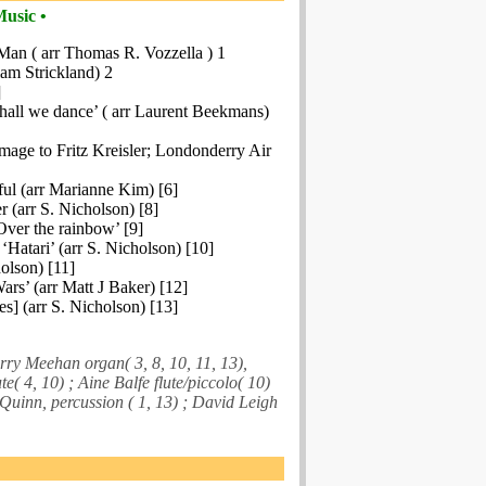
usic •
an ( arr Thomas R. Vozzella ) 1
liam Strickland) 2
]
hall we dance’ ( arr Laurent Beekmans)
omage to Fritz Kreisler; Londonderry Air
ful (arr Marianne Kim) [6]
er (arr S. Nicholson) [8]
Over the rainbow’ [9]
Hatari’ (arr S. Nicholson) [10]
olson) [11]
rs’ (arr Matt J Baker) [12]
s] (arr S. Nicholson) [13]
ry Meehan organ( 3, 8, 10, 11, 13),
te( 4, 10) ; Aine Balfe flute/piccolo( 10)
Quinn, percussion ( 1, 13) ; David Leigh