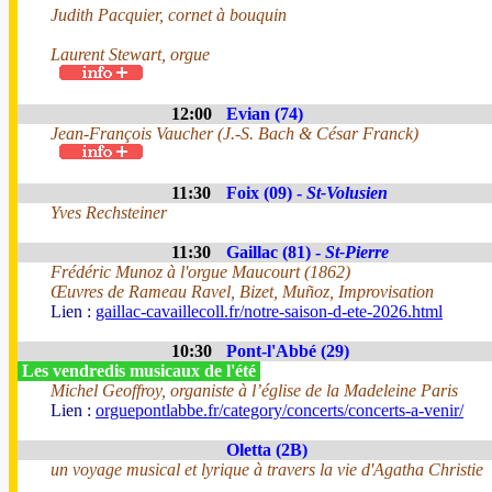
Judith Pacquier, cornet à bouquin
Laurent Stewart, orgue
12:00
Evian (74)
Jean-François Vaucher (J.-S. Bach & César Franck)
11:30
Foix (09) -
St-Volusien
Yves Rechsteiner
11:30
Gaillac (81) -
St-Pierre
Frédéric Munoz à l'orgue Maucourt (1862)
Œuvres de Rameau Ravel, Bizet, Muñoz, Improvisation
Lien :
gaillac-cavaillecoll.fr/notre-saison-d-ete-2026.html
10:30
Pont-l'Abbé (29)
Les vendredis musicaux de l'été
Michel Geoffroy, organiste à l’église de la Madeleine Paris
Lien :
orguepontlabbe.fr/category/concerts/concerts-a-venir/
Oletta (2B)
un voyage musical et lyrique à travers la vie d'Agatha Christie