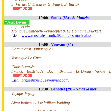
L. Vierne, C. Debussy, G. Fauré, B. Bartók
19:00
Soultz (68) -
St-Maurice
”Jeux Divins”
orgue et vin
Monique Leimbach-Weinzaepfel & Le Domaine Bruckert
Lien :
www.musicales-soultz68.com/les-musicales/
19:00
Vouvant (85)
L'orgue c'est...fantastique !
Veronique Le Guen
Chorals variés
Franck – Buxtehude – Bach – Brahms – Le Dréau – Vierne – D
Lien :
orgueetmusiqueavouvant.com/
18:30
Benodet (29) -
Nd de la mer
Voyage, Voyage
Alma Bettencourt & William Fielding