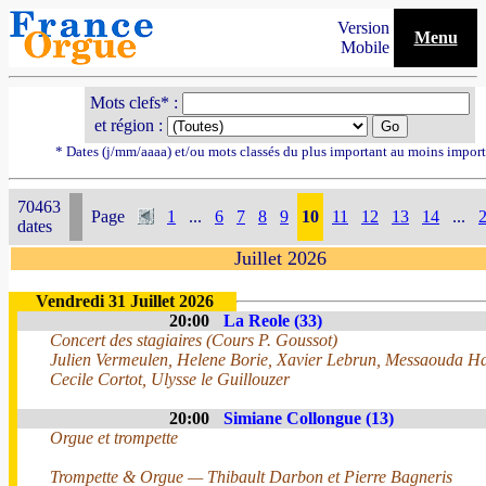
Version
Menu
Mobile
Mots clefs* :
et région :
* Dates (j/mm/aaaa) et/ou mots classés du plus important au moins impor
70463
Page
1
...
6
7
8
9
10
11
12
13
14
...
dates
Juillet 2026
Vendredi 31 Juillet 2026
20:00
La Reole (33)
Concert des stagiaires (Cours P. Goussot)
Julien Vermeulen, Helene Borie, Xavier Lebrun, Messaouda H
Cecile Cortot, Ulysse le Guillouzer
20:00
Simiane Collongue (13)
Orgue et trompette
Trompette & Orgue — Thibault Darbon et Pierre Bagneris