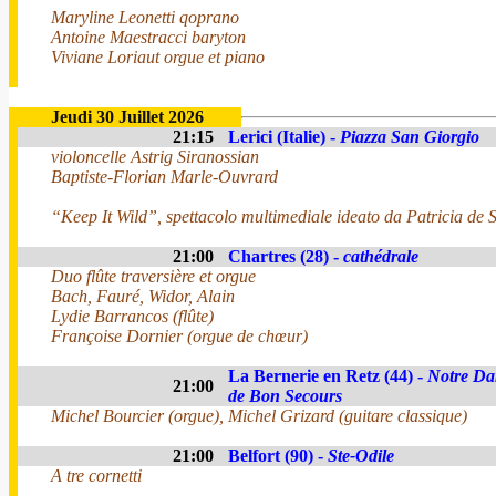
Maryline Leonetti qoprano
Antoine Maestracci baryton
Viviane Loriaut orgue et piano
Jeudi 30 Juillet 2026
21:15
Lerici (Italie) -
Piazza San Giorgio
violoncelle Astrig Siranossian
Baptiste-Florian Marle-Ouvrard
“Keep It Wild”, spettacolo multimediale ideato da Patricia de 
21:00
Chartres (28) -
cathédrale
Duo flûte traversière et orgue
Bach, Fauré, Widor, Alain
Lydie Barrancos (flûte)
Françoise Dornier (orgue de chœur)
La Bernerie en Retz (44) -
Notre D
21:00
de Bon Secours
Michel Bourcier (orgue), Michel Grizard (guitare classique)
21:00
Belfort (90) -
Ste-Odile
A tre cornetti