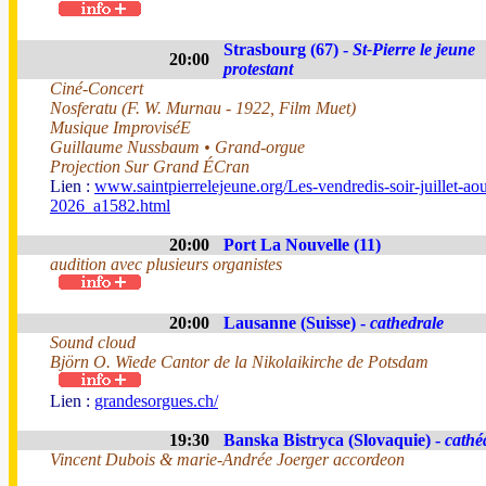
Strasbourg (67) -
St-Pierre le jeune
20:00
protestant
Ciné-Concert
Nosferatu (F. W. Murnau - 1922, Film Muet)
Musique ImproviséE
Guillaume Nussbaum • Grand-orgue
Projection Sur Grand ÉCran
Lien :
www.saintpierrelejeune.org/Les-vendredis-soir-juillet-aou
2026_a1582.html
20:00
Port La Nouvelle (11)
audition avec plusieurs organistes
20:00
Lausanne (Suisse) -
cathedrale
Sound cloud
Björn O. Wiede Cantor de la Nikolaikirche de Potsdam
Lien :
grandesorgues.ch/
19:30
Banska Bistryca (Slovaquie) -
cathé
Vincent Dubois & marie-Andrée Joerger accordeon