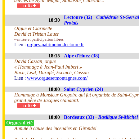
œuvres de Byrd, Muffat, Balbastre, Cabezon...
Lectoure (32) -
Cathédrale St-Gervai
18:30
Protais
Orgue et Clarinette
David et Tristan Lauer
- entrée et participation libres
Lien :
orgues-patrimoine-lectoure.fr
18:15
Alpe d'Huez (38)
David Cassan, orgue
« Hommage à Jean-Paul Imbert »
Bach, Liszt, Duruflé, Escaich, Cassan
Lien :
www.orguesetmontagnes.com/
18:00
Saint-Cyprien (24)
Hommage à Monsieur Gregoire qui fut organiste de Saint-Cyprie
grand-père de Jacques Gandard.
18:00
Bordeaux (33) -
Basilique St-Michel
Orgues d'été
Annulé à cause des incendies en Gironde!