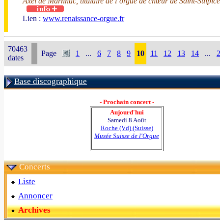
Axel de Marnhac, titulaire de l’orgue de chœur de Saint-Sulpice
Lien :
www.renaissance-orgue.fr
70463
Page
1
...
6
7
8
9
10
11
12
13
14
...
dates
Base discographique
- Prochain concert -
Aujourd'hui
Samedi 8 Août
Roche (Vd) (Suisse)
Musée Suisse de l'Orgue
Concerts
Liste
Annoncer
Archives