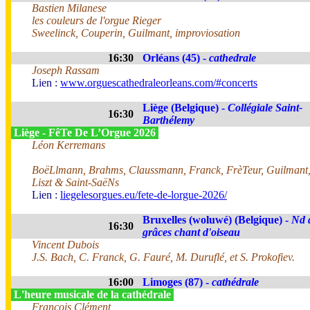
Bastien Milanese
les couleurs de l'orgue Rieger
Sweelinck, Couperin, Guilmant, improviosation
16:30
Orléans (45) -
cathedrale
Joseph Rassam
Lien :
www.orguescathedraleorleans.com/#concerts
Liège (Belgique) -
Collégiale Saint-
16:30
Barthélemy
Liège - FêTe De L’Orgue 2026
Léon Kerremans
BoëLlmann, Brahms, Claussmann, Franck, FrèTeur, Guilmant
Liszt & Saint-SaëNs
Lien :
liegelesorgues.eu/fete-de-lorgue-2026/
Bruxelles (woluwé) (Belgique) -
Nd 
16:30
grâces chant d'oiseau
Vincent Dubois
J.S. Bach, C. Franck, G. Fauré, M. Duruflé, et S. Prokofiev.
16:00
Limoges (87) -
cathédrale
L'heure musicale de la cathédrale
François Clément