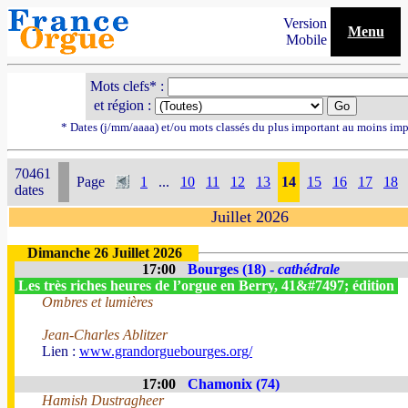
Version
Menu
Mobile
Mots clefs* :
et région :
* Dates (j/mm/aaaa) et/ou mots classés du plus important au moins imp
70461
Page
1
...
10
11
12
13
14
15
16
17
18
dates
Juillet 2026
Dimanche 26 Juillet 2026
17:00
Bourges (18) -
cathédrale
Les très riches heures de l’orgue en Berry, 41&#7497; édition
Ombres et lumières
Jean-Charles Ablitzer
Lien :
www.grandorguebourges.org/
17:00
Chamonix (74)
Hamish Dustragheer