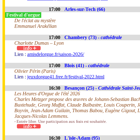
17:00
Arles-sur-Tech (66)
Festival d'orgue
De l'éclat au mystère
Emmanuel Arakélian
17:00
Chambery (73) -
cathédrale
Charlotte Dumas – Lyon
Lien :
amisdelorgue.fr/saison-2026/
17:00
Blois (41) -
cathédrale
Olivier Périn (Paris)
Lien :
jeuxdorgue41.free.fr/festival-2022.html
16:30
Besançon (25) -
Cathédrale Saint-Je
Les Heures d'Orgue de l'été 2026
Charles Metzger propose des œuvres de Johann-Sebastian Bach
Buxtehude, Georg Muffat, Claude Balbastre, Louis Couperin, 
Boyvin, Jean-Adam Guilain, Thomas Babou, Eugène Gigout, Lo
Jacques-Nicolas Lemmens.
- Entrée libre. Une participation aux frais est souhaitée.
16:30
L'isle-Adam (95)