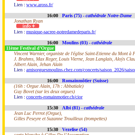
Lien :
www.aross.fr/
16:00
Paris (75) -
cathédrale Notre-Dame
Jonathan Ryan
Lien :
musique-sacree-notredamedeparis.fr/
16:00
Moulins (03) -
cathédrale
11ème Festival d’Orgue
Vincent Warnier, organiste de l'église Saint-Etienne du Mont à 
J. Brahms, Max Reger, Louis Vierne, Jean Langlais, Aloÿs Cl
Albert Alain, Jehan Alain
Lien :
amisorguesmoulins.chez.com/concerts/saison_2026/sais
16:00
Romainmôtier (Suisse)
(16h : Orgue Alain, 17h : Abbatiale)
Guy Bovet (sur les deux orgues)
Lien :
concerts-romainmotier.ch/cior
15:30
Albi (81) -
cathédrale
Jean Luc Perrot (Orgue),
Gilles Peseyre et Suzanne Trouilleux (trompettes)
15:30
Vezelise (54)
carte blanche à Gilles De l’Assomption