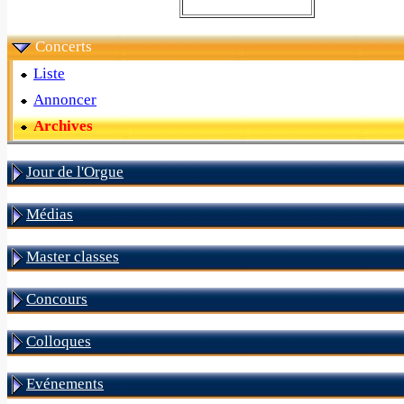
Concerts
Liste
Annoncer
Archives
Jour de l'Orgue
Médias
Master classes
Concours
Colloques
Evénements