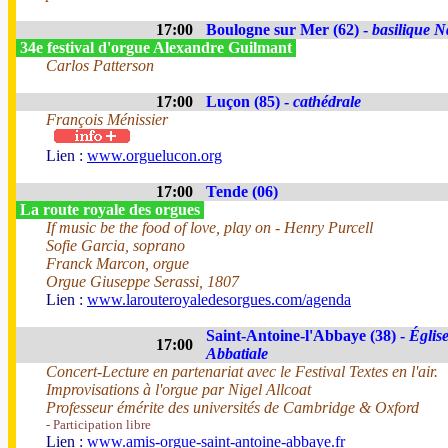
17:00
Boulogne sur Mer (62) -
basilique N
34e festival d'orgue Alexandre Guilmant
Carlos Patterson
17:00
Luçon (85) -
cathédrale
François Ménissier
Lien :
www.orguelucon.org
17:00
Tende (06)
La route royale des orgues
If music be the food of love, play on - Henry Purcell
Sofie Garcia, soprano
Franck Marcon, orgue
Orgue Giuseppe Serassi, 1807
Lien :
www.larouteroyaledesorgues.com/agenda
Saint-Antoine-l'Abbaye (38) -
Églis
17:00
Abbatiale
Concert-Lecture en partenariat avec le Festival Textes en l'air.
Improvisations à l'orgue par Nigel Allcoat
Professeur émérite des universités de Cambridge & Oxford
- Participation libre
Lien :
www.amis-orgue-saint-antoine-abbaye.fr