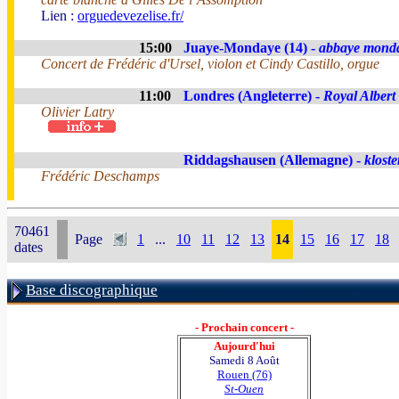
Lien :
orguedevezelise.fr/
15:00
Juaye-Mondaye (14) -
abbaye mond
Concert de Frédéric d'Ursel, violon et Cindy Castillo, orgue
11:00
Londres (Angleterre) -
Royal Albert
Olivier Latry
Riddagshausen (Allemagne) -
kloste
Frédéric Deschamps
70461
Page
1
...
10
11
12
13
14
15
16
17
18
dates
Base discographique
- Prochain concert -
Aujourd'hui
Samedi 8 Août
Rouen (76)
St-Ouen