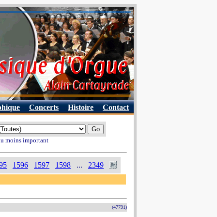
phique
Concerts
Histoire
Contact
 au moins important
95
1596
1597
1598
...
2349
(47791)