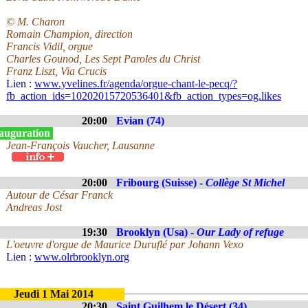
© M. Charon
Romain Champion, direction
Francis Vidil, orgue
Charles Gounod, Les Sept Paroles du Christ
Franz Liszt, Via Crucis
Lien :
www.yvelines.fr/agenda/orgue-chant-le-pecq/?
fb_action_ids=10202015720536401&fb_action_types=og.likes
20:00
Evian (74)
auguration
Jean-François Vaucher, Lausanne
20:00
Fribourg (Suisse) -
Collège St Michel
Autour de César Franck
Andreas Jost
19:30
Brooklyn (Usa) -
Our Lady of refuge
L'oeuvre d'orgue de Maurice Duruflé par Johann Vexo
Lien :
www.olrbrooklyn.org
Jeudi 1 Mai 2014
20:30
Saint Guilhem le Désert (34)