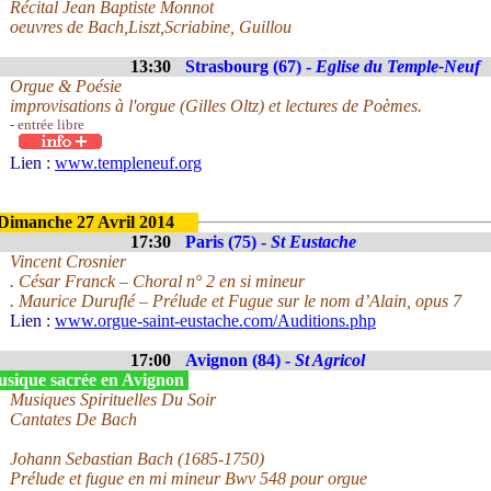
Récital Jean Baptiste Monnot
oeuvres de Bach,Liszt,Scriabine, Guillou
13:30
Strasbourg (67) -
Eglise du Temple-Neuf
Orgue & Poésie
improvisations à l'orgue (Gilles Oltz) et lectures de Poèmes.
- entrée libre
Lien :
www.templeneuf.org
Dimanche 27 Avril 2014
17:30
Paris (75) -
St Eustache
Vincent Crosnier
. César Franck – Choral n° 2 en si mineur
. Maurice Duruflé – Prélude et Fugue sur le nom d’Alain, opus 7
Lien :
www.orgue-saint-eustache.com/Auditions.php
17:00
Avignon (84) -
St Agricol
sique sacrée en Avignon
Musiques Spirituelles Du Soir
Cantates De Bach
Johann Sebastian Bach (1685-1750)
Prélude et fugue en mi mineur Bwv 548 pour orgue