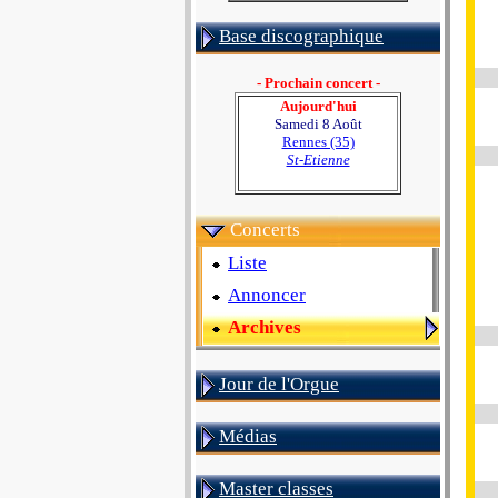
Base discographique
- Prochain concert -
Aujourd'hui
Samedi 8 Août
Rennes (35)
St-Etienne
Concerts
Liste
Annoncer
Archives
Jour de l'Orgue
Médias
Master classes