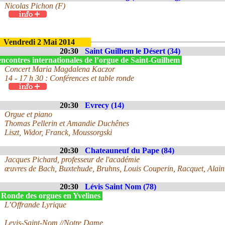
Nicolas Pichon (F)
Vendredi 2 Mai 2014
20:30
Saint Guilhem le Désert (34)
ncontres internationales de l’orgue de Saint-Guilhem
Concert Maria Magdalena Kaczor
14 - 17 h 30 : Conférences et table ronde
20:30
Evrecy (14)
Orgue et piano
Thomas Pellerin et Amandie Duchênes
Liszt, Widor, Franck, Moussorgski
20:30
Chateauneuf du Pape (84)
Jacques Pichard, professeur de l'académie
œuvres de Bach, Buxtehude, Bruhns, Louis Couperin, Racquet, Alain
20:30
Lévis Saint Nom (78)
 Ronde des orgues en Yvelines
L’Offrande Lyrique
Levis-Saint-Nom //Notre Dame