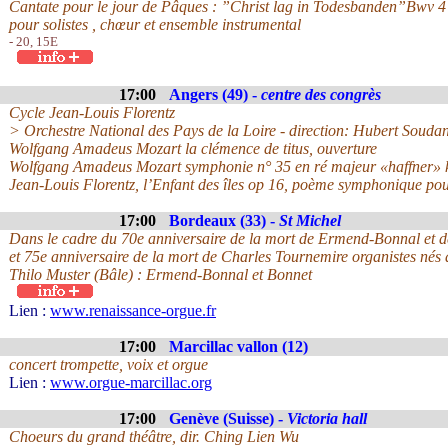
Cantate pour le jour de Pâques : ”Christ lag in Todesbanden”Bwv 4
pour solistes , chœur et ensemble instrumental
- 20, 15E
17:00
Angers (49) -
centre des congrès
Cycle Jean-Louis Florentz
> Orchestre National des Pays de la Loire - direction: Hubert Soudan
Wolfgang Amadeus Mozart la clémence de titus, ouverture
Wolfgang Amadeus Mozart symphonie n° 35 en ré majeur «haffner» 
Jean-Louis Florentz, l’Enfant des îles op 16, poème symphonique po
17:00
Bordeaux (33) -
St Michel
Dans le cadre du 70e anniversaire de la mort de Ermend-Bonnal et 
et 75e anniversaire de la mort de Charles Tournemire organistes nés
Thilo Muster (Bâle) : Ermend-Bonnal et Bonnet
Lien :
www.renaissance-orgue.fr
17:00
Marcillac vallon (12)
concert trompette, voix et orgue
Lien :
www.orgue-marcillac.org
17:00
Genève (Suisse) -
Victoria hall
Choeurs du grand théâtre, dir. Ching Lien Wu