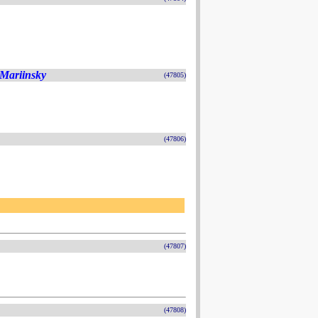
 Mariinsky
(47805)
(47806)
(47807)
(47808)