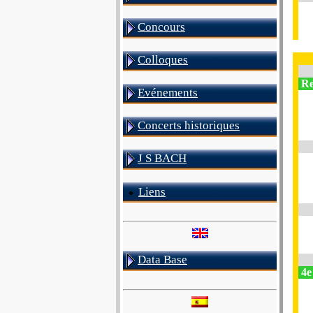
Concours
Colloques
Re
Evénements
Concerts historiques
J S BACH
Liens
Data Base
4e