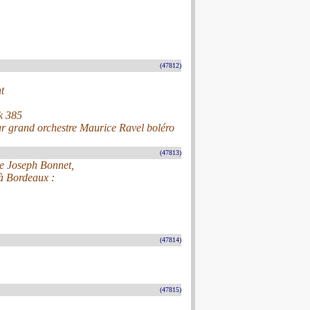
(47812)
t
k 385
ur grand orchestre Maurice Ravel boléro
(47813)
de Joseph Bonnet,
 à Bordeaux :
(47814)
(47815)