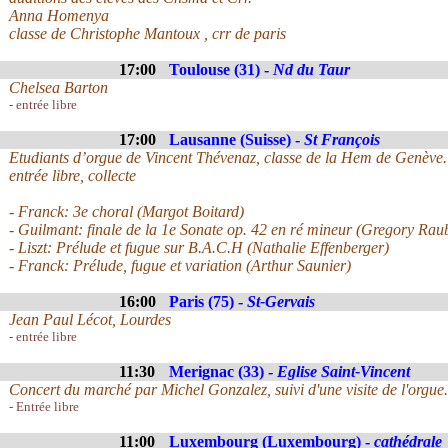
Anna Homenya
classe de Christophe Mantoux , crr de paris
17:00
Toulouse (31) -
Nd du Taur
Chelsea Barton
- entrée libre
17:00
Lausanne (Suisse) -
St François
Etudiants d’orgue de Vincent Thévenaz, classe de la Hem de Genève.
entrée libre, collecte
- Franck: 3e choral (Margot Boitard)
- Guilmant: finale de la 1e Sonate op. 42 en ré mineur (Gregory Rau
- Liszt: Prélude et fugue sur B.A.C.H (Nathalie Effenberger)
- Franck: Prélude, fugue et variation (Arthur Saunier)
16:00
Paris (75) -
St-Gervais
Jean Paul Lécot, Lourdes
- entrée libre
11:30
Merignac (33) -
Eglise Saint-Vincent
Concert du marché par Michel Gonzalez, suivi d'une visite de l'orgue.
- Entrée libre
11:00
Luxembourg (Luxembourg) -
cathédrale