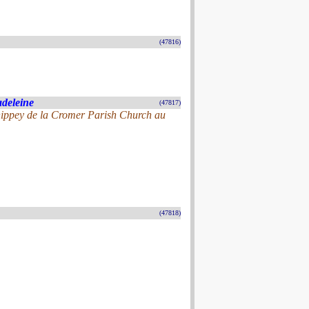
(47816)
adeleine
(47817)
hippey de la Cromer Parish Church au
(47818)