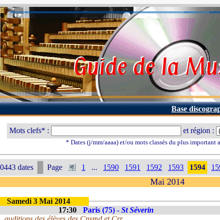
Base discogra
Mots clefs* :
et région :
* Dates (j/mm/aaaa) et/ou mots classés du plus important
0443 dates
Page
1
...
1590
1591
1592
1593
1594
15
Mai 2014
Samedi 3 Mai 2014
17:30
Paris (75) -
St Séverin
auditions des élèves des Cnsmd et Crr.