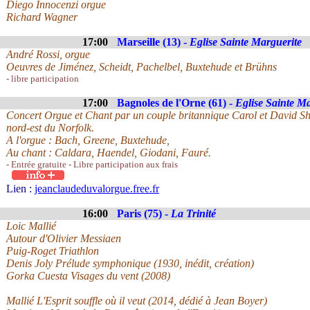
Diego Innocenzi orgue
Richard Wagner
17:00
Marseille (13) -
Eglise Sainte Marguerite
André Rossi, orgue
Oeuvres de Jiménez, Scheidt, Pachelbel, Buxtehude et Brühns
- libre participation
17:00
Bagnoles de l'Orne (61) -
Eglise Sainte M
Concert Orgue et Chant par un couple britannique Carol et David S
nord-est du Norfolk.
A l'orgue : Bach, Greene, Buxtehude,
Au chant : Caldara, Haendel, Giodani, Fauré.
- Entrée gratuite - Libre participation aux frais
Lien :
jeanclaudeduvalorgue.free.fr
16:00
Paris (75) -
La Trinité
Loic Mallié
Autour d'Olivier Messiaen
Puig-Roget Triathlon
Denis Joly Prélude symphonique (1930, inédit, création)
Gorka Cuesta Visages du vent (2008)
Mallié L'Esprit souffle où il veut (2014, dédié à Jean Boyer)