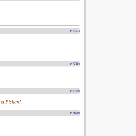
(47797)
(47798)
(47799)
 et Pichard
(47800)