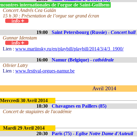
ncontres internationales de l’orgue de Saint-Guilhem
Concert Andrés Cea Galán
15 h 30 : Présentation de l’orgue sur grand écran
19:00
Saint Petersbourg (Russie) -
Concert hall
Gunnar Idenstam
Lien :
www.mariinsky.ru/en/playbill/playbill/2014/3/4/3_1900/
16:00
Namur (Belgique) -
cathédrale
Olivier Latry
Lien :
www.festival-orgues-namur.be
Avril 2014
Mercredi 30 Avril 2014
18:30
Chavagnes en Paillers (85)
Concert de stagiaires de l'académie
Mardi 29 Avril 2014
20:30
Paris (75) -
Eglise Notre Dame d'Auteuil