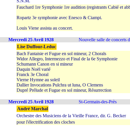
S.N.M.
Fauchard 1re Symphonie 1re audition (registrants Cabié et a
Ropartz 3e symphonie avec Enesco & Ciampi.
Louis Viene assista au concert.
Mercredi 25 Avril 1928
Nouvelle salle de concerts 
Lise Duffour-Leduc
Bach Fantaisie et Fugue en sol mineur, 2 Chorals
Widor Allegro, Intermezzo et Final de la 6e Symphonie
Schumann Canon en si mineur
Daquin Noël varié
Franck 3e Choral
Vierne Hymne au soleil
Dallier Invocations Pulchra ut luna, O Clemens
Dupré Prélude et Fugue en sol mineur, Résurrection
Mercredi 25 Avril 1928
St-Germain-des-Près
André Marchal
Orchestre des Musiciens de la Vieille France, dir. G. Becker
pour l'électrification des cloches