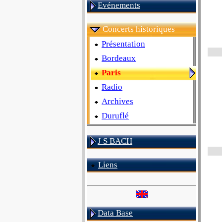
Evénements
Concerts historiques
Présentation
Bordeaux
Paris
Radio
Archives
Duruflé
J S BACH
Liens
Data Base