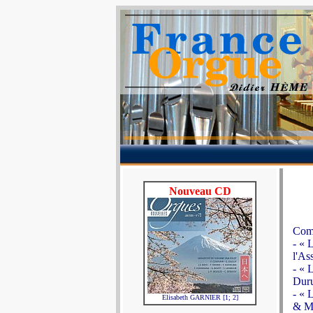
Nouveau CD
Comp
- « 
l'As
- « 
Duru
- « 
Elisabeth GARNIER [1; 2]
& MM