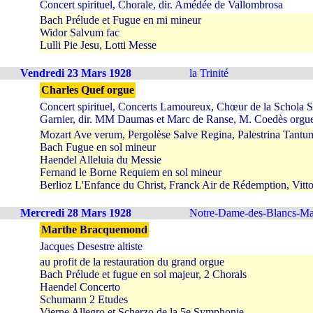
Concert spirituel, Chorale, dir. Amédée de Vallombrosa
Bach Prélude et Fugue en mi mineur
Widor Salvum fac
Lulli Pie Jesu, Lotti Messe
Vendredi 23 Mars 1928
la Trinité
Charles Quef orgue
Concert spirituel, Concerts Lamoureux, Chœur de la Schola 
Garnier, dir. MM Daumas et Marc de Ranse, M. Coedès org
Mozart Ave verum, Pergolèse Salve Regina, Palestrina Tantu
Bach Fugue en sol mineur
Haendel Alleluia du Messie
Fernand le Borne Requiem en sol mineur
Berlioz L'Enfance du Christ, Franck Air de Rédemption, Vitt
Mercredi 28 Mars 1928
Notre-Dame-des-Blancs-Ma
Marthe Bracquemond
Jacques Desestre altiste
au profit de la restauration du grand orgue
Bach Prélude et fugue en sol majeur, 2 Chorals
Haendel Concerto
Schumann 2 Etudes
Vierne Allegro et Scherzo de la 5e Symphonie