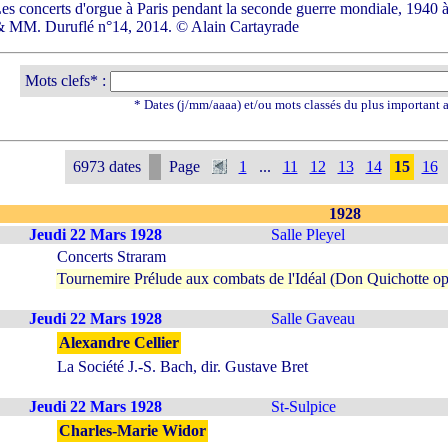
Les concerts d'orgue à Paris pendant la seconde guerre mondiale, 1940 à
 MM. Duruflé n°14, 2014. © Alain Cartayrade
Mots clefs* :
* Dates (j/mm/aaaa) et/ou mots classés du plus important
6973 dates
Page
1
...
11
12
13
14
15
16
1928
Jeudi 22 Mars 1928
Salle Pleyel
Concerts Straram
Tournemire Prélude aux combats de l'Idéal (Don Quichotte op
Jeudi 22 Mars 1928
Salle Gaveau
Alexandre Cellier
La Société J.-S. Bach, dir. Gustave Bret
Jeudi 22 Mars 1928
St-Sulpice
Charles-Marie Widor