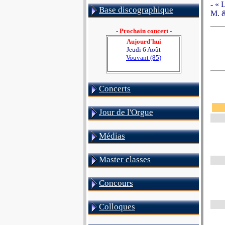
- « 
Base discographique
M. &
- Prochain concert -
Aujourd'hui
Jeudi 6 Août
Vouvant (85)
Concerts
Jour de l'Orgue
Médias
Master classes
Concours
Colloques