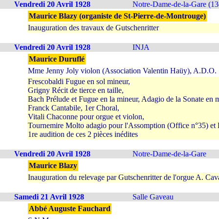
Vendredi 20 Avril 1928
Notre-Dame-de-la-Gare (13
Maurice Blazy (organiste de St-Pierre-de-Montrouge)
Inauguration des travaux de Gutschenritter
Vendredi 20 Avril 1928
INJA
Maurice Duruflé
Mme Jenny Joly violon (Association Valentin Haüy), A.D.O.
Frescobaldi Fugue en sol mineur,
Grigny Récit de tierce en taille,
Bach Prélude et Fugue en la mineur, Adagio de la Sonate en m
Franck Cantabile, 1er Choral,
Vitali Chaconne pour orgue et violon,
Tournemire Molto adagio pour l'Assomption (Office n°35) et 
1re audition de ces 2 pièces inédites
Vendredi 20 Avril 1928
Notre-Dame-de-la-Gare
Maurice Blazy
Inauguration du relevage par Gutschenritter de l'orgue A. Cava
Samedi 21 Avril 1928
Salle Gaveau
Abbé Auguste Fauchard