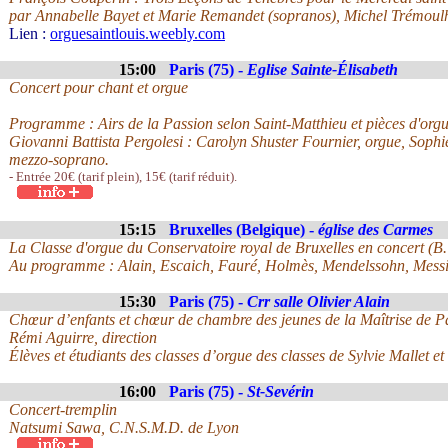
par Annabelle Bayet et Marie Remandet (sopranos), Michel Trémoul
Lien :
orguesaintlouis.weebly.com
15:00
Paris (75) -
Eglise Sainte-Élisabeth
Concert pour chant et orgue
Programme : Airs de la Passion selon Saint-Matthieu et pièces d'orgu
Giovanni Battista Pergolesi : Carolyn Shuster Fournier, orgue, Soph
mezzo-soprano.
- Entrée 20€ (tarif plein), 15€ (tarif réduit).
15:15
Bruxelles (Belgique) -
église des Carmes
La Classe d'orgue du Conservatoire royal de Bruxelles en concert (B
Au programme : Alain, Escaich, Fauré, Holmès, Mendelssohn, Messi
15:30
Paris (75) -
Crr salle Olivier Alain
Chœur d’enfants et chœur de chambre des jeunes de la Maîtrise de P
Rémi Aguirre, direction
Élèves et étudiants des classes d’orgue des classes de Sylvie Mallet 
16:00
Paris (75) -
St-Sevérin
Concert-tremplin
Natsumi Sawa, C.N.S.M.D. de Lyon