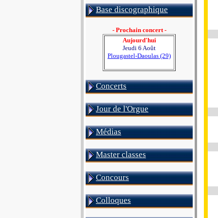
Base discographique
- Prochain concert -
Aujourd'hui
Jeudi 6 Août
Plougastel-Daoulas (29)
Concerts
Jour de l'Orgue
Médias
Master classes
Concours
Colloques