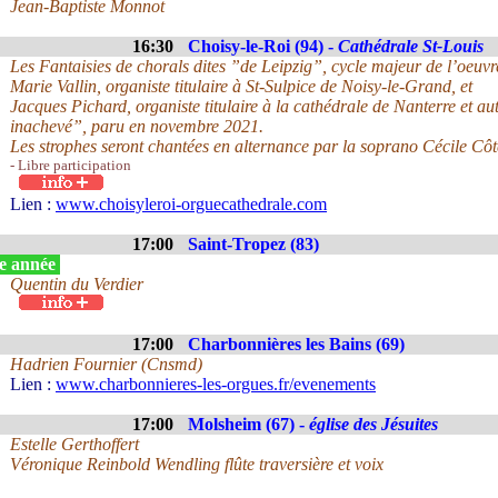
Jean-Baptiste Monnot
16:30
Choisy-le-Roi (94) -
Cathédrale St-Louis
Les Fantaisies de chorals dites ”de Leipzig”, cycle majeur de l’oeuv
Marie Vallin, organiste titulaire à St-Sulpice de Noisy-le-Grand, et
Jacques Pichard, organiste titulaire à la cathédrale de Nanterre et 
inachevé”, paru en novembre 2021.
Les strophes seront chantées en alternance par la soprano Cécile Côt
- Libre participation
Lien :
www.choisyleroi-orguecathedrale.com
17:00
Saint-Tropez (83)
e année
Quentin du Verdier
17:00
Charbonnières les Bains (69)
Hadrien Fournier (Cnsmd)
Lien :
www.charbonnieres-les-orgues.fr/evenements
17:00
Molsheim (67) -
église des Jésuites
Estelle Gerthoffert
Véronique Reinbold Wendling flûte traversière et voix