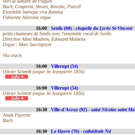
Vers la lumière de Pâques
Bach, Couperin, Strozzi, Rovetta, Purcell
Ensemble baroque viva fiamma
Fabienne Alavoine orgue
16:00
Senlis (60) -
chapelle du Lycée St-Vincent
petits chanteurs de Senlis avec l'ensemble vocal de Senlis
Direction Aline Maubon, Edouard Mahieux
Orgue : Marc Sacrispeyre
Via crucis
16:00
Villerupt (54)
Olivier Schmitt (orgue Jn Jeanpierre 1856)
16:00
Villerupt (54)
Olivier Schmitt (orgue Jn Jeanpierre 1856)
16:30
Ville-d'Avray (92) -
saint Nicolas saint Ma
Anaïs Payerne
Bach
16:30
Le Havre (76) -
cathédrale Nd