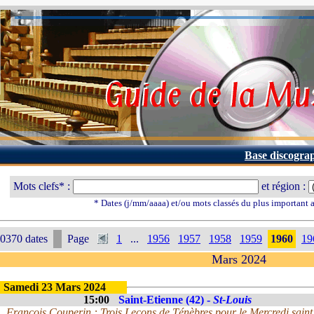
Base discogra
Mots clefs* :
et région :
* Dates (j/mm/aaaa) et/ou mots classés du plus important
0370 dates
Page
1
...
1956
1957
1958
1959
1960
19
Mars 2024
Samedi 23 Mars 2024
15:00
Saint-Etienne (42) -
St-Louis
François Couperin : Trois Leçons de Ténèbres pour le Mercredi saint