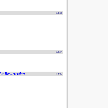
(58780)
(58781)
La Resurrection
(58782)