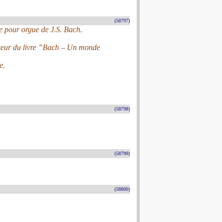
(58797)
re pour orgue de J.S. Bach.
auteur du livre ”Bach – Un monde
e.
(58798)
(58799)
(58800)