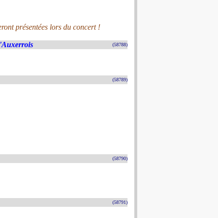
ront présentées lors du concert !
'Auxerrois
(58788)
(58789)
(58790)
(58791)