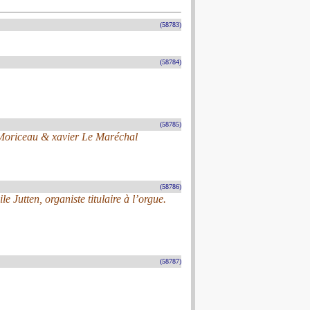
(58783)
(58784)
(58785)
c Moriceau & xavier Le Maréchal
(58786)
Jutten, organiste titulaire à l’orgue.
(58787)