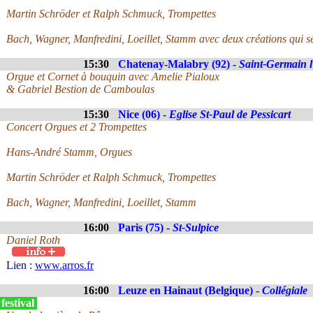
Martin Schröder et Ralph Schmuck, Trompettes
Bach, Wagner, Manfredini, Loeillet, Stamm avec deux créations qui se
15:30
Chatenay-Malabry (92) -
Saint-Germain l
Orgue et Cornet à bouquin avec Amelie Pialoux
& Gabriel Bestion de Camboulas
15:30
Nice (06) -
Eglise St-Paul de Pessicart
Concert Orgues et 2 Trompettes
Hans-André Stamm, Orgues
Martin Schröder et Ralph Schmuck, Trompettes
Bach, Wagner, Manfredini, Loeillet, Stamm
16:00
Paris (75) -
St-Sulpice
Daniel Roth
Lien :
www.arros.fr
16:00
Leuze en Hainaut (Belgique) -
Collégiale
festival