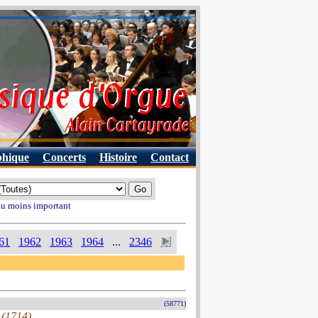
phique
Concerts
Histoire
Contact
 au moins important
61
1962
1963
1964
...
2346
(58771)
 (1714)