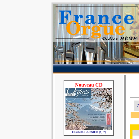
Nouveau CD
7
Elisabeth GARNIER [1; 2]