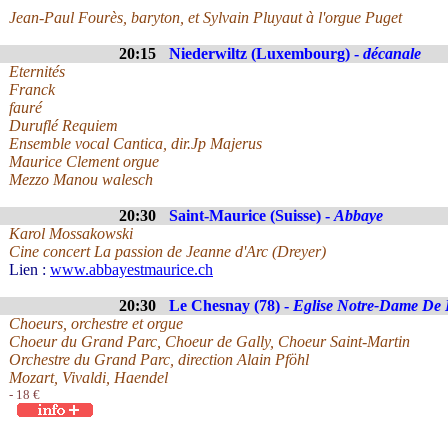
Jean-Paul Fourès, baryton, et Sylvain Pluyaut à l'orgue Puget
20:15
Niederwiltz (Luxembourg) -
décanale
Eternités
Franck
fauré
Duruflé Requiem
Ensemble vocal Cantica, dir.Jp Majerus
Maurice Clement orgue
Mezzo Manou walesch
20:30
Saint-Maurice (Suisse) -
Abbaye
Karol Mossakowski
Cine concert La passion de Jeanne d'Arc (Dreyer)
Lien :
www.abbayestmaurice.ch
20:30
Le Chesnay (78) -
Eglise Notre-Dame De 
Choeurs, orchestre et orgue
Choeur du Grand Parc, Choeur de Gally, Choeur Saint-Martin
Orchestre du Grand Parc, direction Alain Pföhl
Mozart, Vivaldi, Haendel
- 18 €