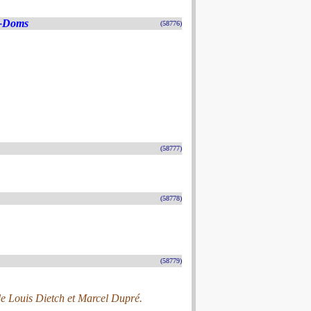
s-Doms
(58776)
(58777)
(58778)
(58779)
de Louis Dietch et Marcel Dupré.