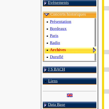
Evénements
Concerts historiques
Présentation
Bordeaux
Paris
Radio
Archives
Duruflé
J S BACH
Liens
Data Base