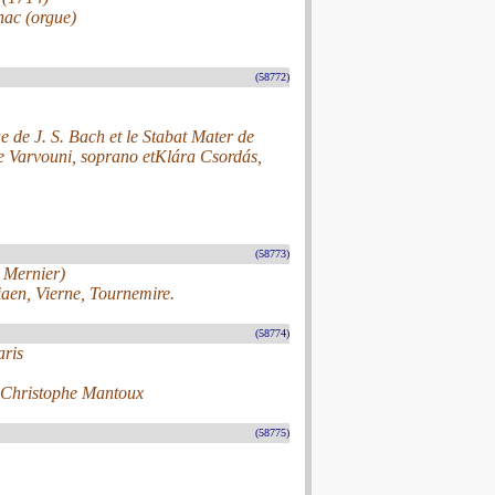
hac (orgue)
(58772)
e de J. S. Bach et le Stabat Mater de
ie Varvouni, soprano etKlára Csordás,
(58773)
. Mernier)
aen, Vierne, Tournemire.
(58774)
aris
et Christophe Mantoux
(58775)