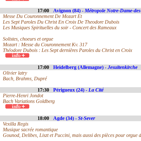
17:00
Avignon (84) -
Métropole Notre-Dame-de
Messe Du Couronnement De Mozart Et
Les Sept Paroles Du Christ En Croix De Theodore Dubois
Les Musiques Spirituelles du soir - Concert des Rameaux
Solistes, choeurs et orgue
Mozart : Messe du Couronnement Kv. 317
Théodore Dubois : Les Sept dernières Paroles du Christ en Croix
17:00
Heidelberg (Allemagne) -
Jesuitenkirche
Olivier latry
Bach, Brahms, Dupré
17:30
Périgueux (24) -
La Cité
Pierre-Henri Jondot
Bach Variations Goldberg
18:00
Agde (34) -
St-Sever
Vexilla Regis
Musique sacrée romantique
Gounod, Delibes, Liszt et Puccini, mais aussi des pièces pour orgue 