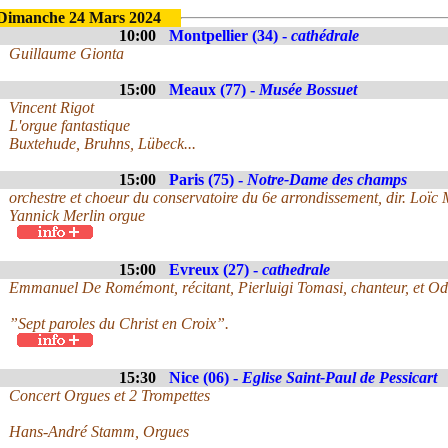
Dimanche 24 Mars 2024
10:00
Montpellier (34) -
cathédrale
Guillaume Gionta
15:00
Meaux (77) -
Musée Bossuet
Vincent Rigot
L'orgue fantastique
Buxtehude, Bruhns, Lübeck...
15:00
Paris (75) -
Notre-Dame des champs
orchestre et choeur du conservatoire du 6e arrondissement, dir. Loï
Yannick Merlin orgue
15:00
Evreux (27) -
cathedrale
Emmanuel De Romémont, récitant, Pierluigi Tomasi, chanteur, et Odile 
”Sept paroles du Christ en Croix”.
15:30
Nice (06) -
Eglise Saint-Paul de Pessicart
Concert Orgues et 2 Trompettes
Hans-André Stamm, Orgues