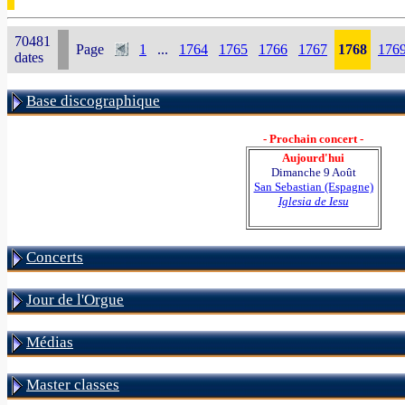
70481
Page
1
...
1764
1765
1766
1767
1768
176
dates
Base discographique
- Prochain concert -
Aujourd'hui
Dimanche 9 Août
San Sebastian (Espagne)
Iglesia de Iesu
Concerts
Jour de l'Orgue
Médias
Master classes