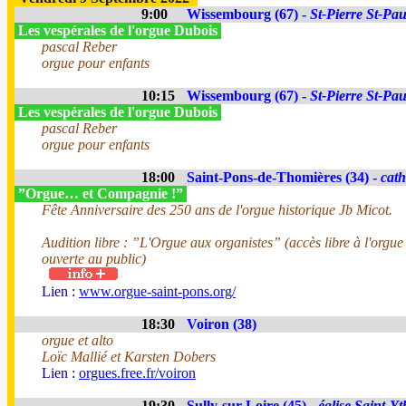
9:00
Wissembourg (67) -
St-Pierre St-Pau
Les vespérales de l'orgue Dubois
pascal Reber
orgue pour enfants
10:15
Wissembourg (67) -
St-Pierre St-Pau
Les vespérales de l'orgue Dubois
pascal Reber
orgue pour enfants
18:00
Saint-Pons-de-Thomières (34) -
cath
”Orgue… et Compagnie !”
Fête Anniversaire des 250 ans de l'orgue historique Jb Micot.
Audition libre : ”L'Orgue aux organistes” (accès libre à l'orgue
ouverte au public)
Lien :
www.orgue-saint-pons.org/
18:30
Voiron (38)
orgue et alto
Loïc Mallié et Karsten Dobers
Lien :
orgues.free.fr/voiron
19:30
Sully-sur-Loire (45) -
église Saint-Yt