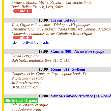
Frédéric Munoz, Michel Reynard, Christophe Smit
Bach, Belier, Franck, Liszt, Soler
18:00
Ille sur Tet (66)
Voix, Orgue et Chalemie – Dialogues Hispaniques
Ensemble Capilla Hispánica Paola Gutiérrez Candia : Mezzoso
Chalemie et hautbois Javier Caballero Ros : Orgue
Lien :
festivaldevinca.fr/
18:00
Cannes (06) -
Nd de Bon voyage
David Levy piano
Bah Suites anglaisse Bwv 810 & 811
18:00
Reims (51) -
St-Rémi
Couperin et les Concerts Royaux pour Louis Xv
V. Descharmes violon
Ja Bresch traverso
Bj Steens clavecin
18:00
Saint-Rémy-de-Provence (13) -
coll
46e festival Organa
Récital choeur et orgue
Luc Antonini orgue