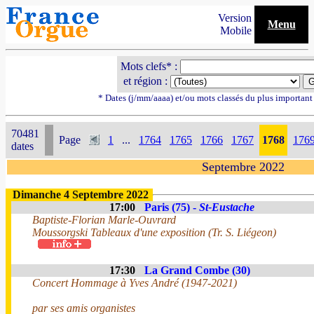
Version
Menu
Mobile
Mots clefs* :
et région :
* Dates (j/mm/aaaa) et/ou mots classés du plus importan
70481
Page
1
...
1764
1765
1766
1767
1768
176
dates
Septembre 2022
Dimanche 4 Septembre 2022
17:00
Paris (75) -
St-Eustache
Baptiste-Florian Marle-Ouvrard
Moussorgski Tableaux d'une exposition (Tr. S. Liégeon)
17:30
La Grand Combe (30)
Concert Hommage à Yves André (1947-2021)
par ses amis organistes