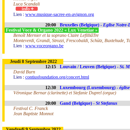
Luca Scandali
Lien :
www.musique-sacree-en-avignon.org
20:00
Bruxelles (Belgique) -
Eglise Notre-
Festival Voce & Organo 2022 « Lux Venetiae »
Benoît Mernier et la soprano Claire LefilliâTre
Monteverdi, Grandi, Strozzi, Frescobaldi, Schütz, Buxtehude, 
Lien :
www.voceorgano.be
Jeudi 8 Septembre 2022
12:15
Louvain / Leuven (Belgique) -
St. M
David Burn
Lien :
contiusfoundation.org/concert.html
12:30
Luxembourg (Luxembourg) -
église
Véronique Bernar (clarinette) et Stefanie Duprel (orgue)
20:00
Gand (Belgique) -
St Stefanus
Festival C. Franck
Jean Baptiste Monnot
Vendredi 9 Septembre 2022