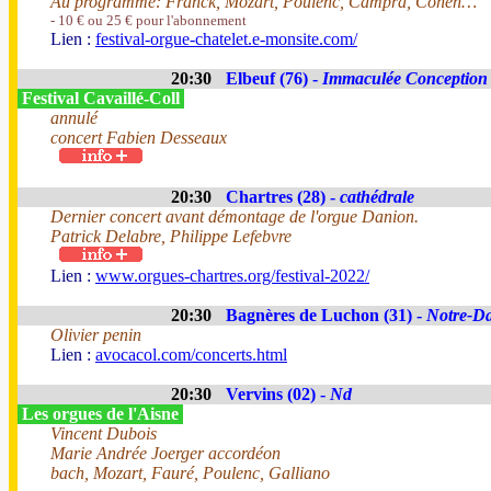
Au programme: Franck, Mozart, Poulenc, Campra, Cohen…
- 10 € ou 25 € pour l'abonnement
Lien :
festival-orgue-chatelet.e-monsite.com/
20:30
Elbeuf (76) -
Immaculée Conception
Festival Cavaillé-Coll
annulé
concert Fabien Desseaux
20:30
Chartres (28) -
cathédrale
Dernier concert avant démontage de l'orgue Danion.
Patrick Delabre, Philippe Lefebvre
Lien :
www.orgues-chartres.org/festival-2022/
20:30
Bagnères de Luchon (31) -
Notre-Da
Olivier penin
Lien :
avocacol.com/concerts.html
20:30
Vervins (02) -
Nd
Les orgues de l'Aisne
Vincent Dubois
Marie Andrée Joerger accordéon
bach, Mozart, Fauré, Poulenc, Galliano