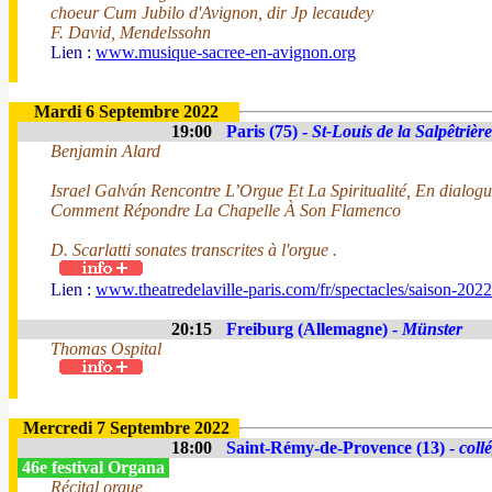
choeur Cum Jubilo d'Avignon, dir Jp lecaudey
F. David, Mendelssohn
Lien :
www.musique-sacree-en-avignon.org
Mardi 6 Septembre 2022
19:00
Paris (75) -
St-Louis de la Salpêtrière
Benjamin Alard
Israel Galván Rencontre L’Orgue Et La Spiritualité, En dialogu
Comment Répondre La Chapelle À Son Flamenco
D. Scarlatti sonates transcrites à l'orgue .
Lien :
www.theatredelaville-paris.com/fr/spectacles/saison-202
20:15
Freiburg (Allemagne) -
Münster
Thomas Ospital
Mercredi 7 Septembre 2022
18:00
Saint-Rémy-de-Provence (13) -
coll
46e festival Organa
Récital orgue