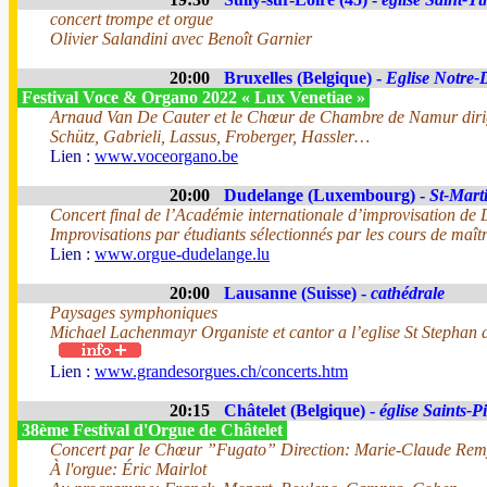
concert trompe et orgue
Olivier Salandini avec Benoît Garnier
20:00
Bruxelles (Belgique) -
Eglise Notre-
Festival Voce & Organo 2022 « Lux Venetiae »
Arnaud Van De Cauter et le Chœur de Chambre de Namur dirig
Schütz, Gabrieli, Lassus, Froberger, Hassler…
Lien :
www.voceorgano.be
20:00
Dudelange (Luxembourg) -
St-Mart
Concert final de l’Académie internationale d’improvisation de
Improvisations par étudiants sélectionnés par les cours de maît
Lien :
www.orgue-dudelange.lu
20:00
Lausanne (Suisse) -
cathédrale
Paysages symphoniques
Michael Lachenmayr Organiste et cantor a l’eglise St Stephan
Lien :
www.grandesorgues.ch/concerts.htm
20:15
Châtelet (Belgique) -
église Saints-P
38ème Festival d'Orgue de Châtelet
Concert par le Chœur ”Fugato” Direction: Marie-Claude Rem
À l'orgue: Éric Mairlot