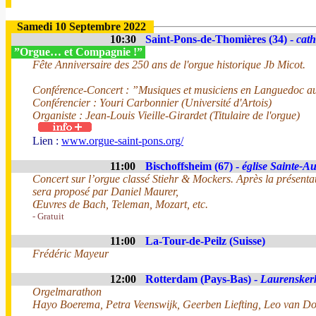
Samedi 10 Septembre 2022
10:30
Saint-Pons-de-Thomières (34) -
cath
”Orgue… et Compagnie !”
Fête Anniversaire des 250 ans de l'orgue historique Jb Micot.
Conférence-Concert : ”Musiques et musiciens en Languedoc au
Conférencier : Youri Carbonnier (Université d'Artois)
Organiste : Jean-Louis Vieille-Girardet (Titulaire de l'orgue)
Lien :
www.orgue-saint-pons.org/
11:00
Bischoffsheim (67) -
église Sainte-Au
Concert sur l’orgue classé Stiehr & Mockers. Après la présentat
sera proposé par Daniel Maurer,
Œuvres de Bach, Teleman, Mozart, etc.
- Gratuit
11:00
La-Tour-de-Peilz (Suisse)
Frédéric Mayeur
12:00
Rotterdam (Pays-Bas) -
Laurensker
Orgelmarathon
Hayo Boerema, Petra Veenswijk, Geerben Liefting, Leo van Doe