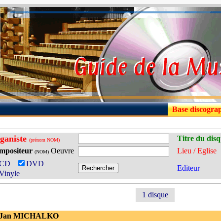
Base discogra
ganiste
Titre du dis
(prénom NOM)
mpositeur
Oeuvre
Lieu / Eglise
(NOM)
CD
DVD
Editeur
Vinyle
1 disque
- Jan MICHALKO