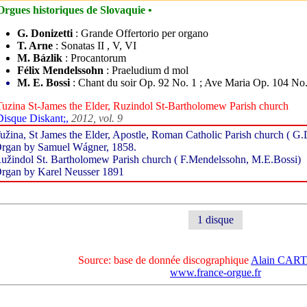
Orgues historiques de Slovaquie •
G. Donizetti
: Grande Offertorio per organo
T. Arne
: Sonatas II , V, VI
M. Bázlik
: Procantorum
Félix Mendelssohn
: Praeludium d mol
M. E. Bossi
: Chant du soir Op. 92 No. 1 ; Ave Maria Op. 104 No.
Tuzina St-James the Elder, Ruzindol St-Bartholomew Parish church
Disque Diskant;,
2012, vol. 9
užina, St James the Elder, Apostle, Roman Catholic Parish church ( G
rgan by Samuel Wágner, 1858.
užindol St. Bartholomew Parish church ( F.Mendelssohn, M.E.Bossi)
rgan by Karel Neusser 1891
1 disque
Source: base de donnée discographique
Alain CA
www.france-orgue.fr