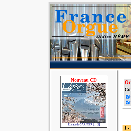
Nouveau CD
Or
Co
Elisabeth GARNIER [1; 2]
1 