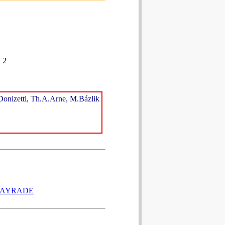
 2
.Donizetti, Th.A.Arne, M.Bázlik
RTAYRADE