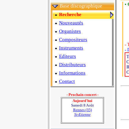
• 
Base discographique
Recherche
Nouveautés
Organistes
Compositeurs
- 
Instruments
- 
Editeurs
T
O
Distributeurs
R
O
Informations
Contact
- Prochain concert -
Aujourd'hui
Samedi 8 Août
Rennes (35)
St-Etienne