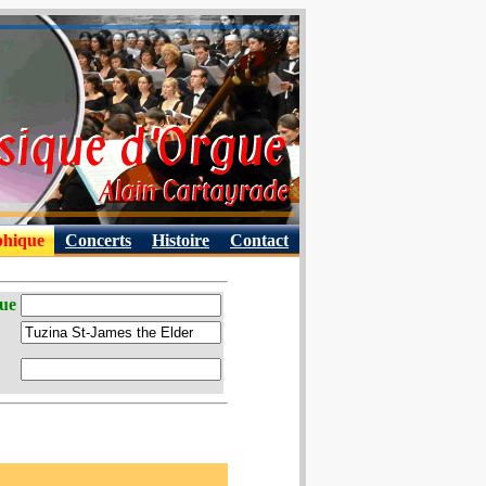
phique
Concerts
Histoire
Contact
que