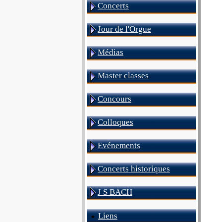
Concerts
Jour de l'Orgue
Médias
Master classes
Concours
Colloques
Evénements
Concerts historiques
J S BACH
Liens