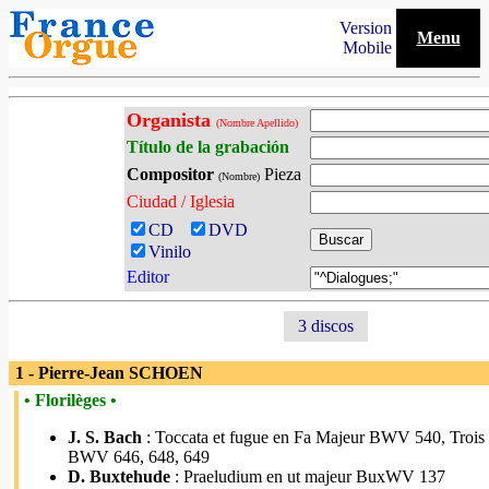
Version
Menu
Mobile
Organista
(Nombre Apellido)
Título de la grabación
Compositor
Pieza
(Nombre)
Ciudad / Iglesia
CD
DVD
Vinilo
Editor
3 discos
1 - Pierre-Jean SCHOEN
• Florilèges •
J. S. Bach
: Toccata et fugue en Fa Majeur BWV 540, Trois
BWV 646, 648, 649
D. Buxtehude
: Praeludium en ut majeur BuxWV 137