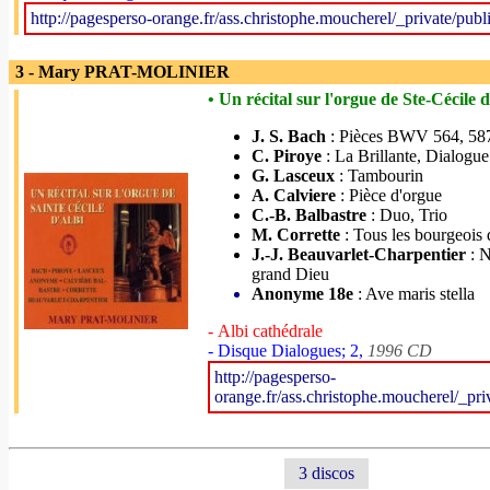
http://pagesperso-orange.fr/ass.christophe.moucherel/_private/publ
3 - Mary PRAT-MOLINIER
• Un récital sur l'orgue de Ste-Cécile d
J. S. Bach
: Pièces BWV 564, 58
C. Piroye
: La Brillante, Dialogue
G. Lasceux
: Tambourin
A. Calviere
: Pièce d'orgue
C.-B. Balbastre
: Duo, Trio
M. Corrette
: Tous les bourgeois 
J.-J. Beauvarlet-Charpentier
: N
grand Dieu
Anonyme 18e
: Ave maris stella
- Albi cathédrale
- Disque Dialogues; 2,
1996 CD
http://pagesperso-
orange.fr/ass.christophe.moucherel/_pri
3 discos