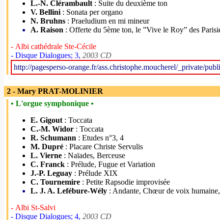
L.-N. Clérambault
: Suite du deuxième ton
V. Bellini
: Sonata per organo
N. Bruhns
: Praeludium en mi mineur
A. Raison
: Offerte du 5ème ton, le ”Vive le Roy” des Parisi
- Albi cathédrale Ste-Cécile
- Disque Dialogues; 3,
2003 CD
http://pagesperso-orange.fr/ass.christophe.moucherel/_private/publ
2 - Mary PRAT-MOLINIER
• L'orgue symphonique •
E. Gigout
: Toccata
C.-M. Widor
: Toccata
R. Schumann
: Etudes n°3, 4
M. Dupré
: Placare Christe Servulis
L. Vierne
: Naïades, Berceuse
C. Franck
: Prélude, Fugue et Variation
J.-P. Leguay
: Prélude XIX
C. Tournemire
: Petite Rapsodie improvisée
L. J. A. Lefébure-Wély
: Andante, Chœur de voix humaine,
- Albi St-Salvi
- Disque Dialogues; 4,
2003 CD