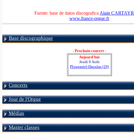
Fuente: base de datos discografica
Alain CARTAY
www.france-orgue.fr
Base discographique
- Prochain concert -
Aujourd'hui
Jeudi 6 Août
Plougastel-Daoulas (29)
Concerts
Jour de l'Orgue
Médias
Master classes