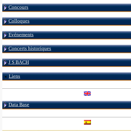
Concours
Colloques
Evénements
Concerts historiques
J S BACH
Liens
Data Base