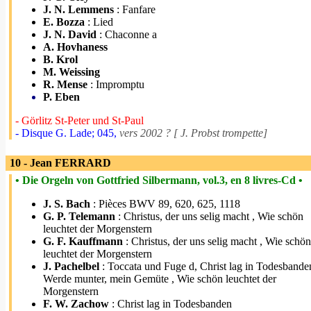
J. N. Lemmens
: Fanfare
E. Bozza
: Lied
J. N. David
: Chaconne a
A. Hovhaness
B. Krol
M. Weissing
R. Mense
: Impromptu
P. Eben
- Görlitz St-Peter und St-Paul
- Disque G. Lade; 045,
vers 2002 ? [ J. Probst trompette]
10 - Jean FERRARD
• Die Orgeln von Gottfried Silbermann, vol.3, en 8 livres-Cd •
J. S. Bach
: Pièces BWV 89, 620, 625, 1118
G. P. Telemann
: Christus, der uns selig macht , Wie schön
leuchtet der Morgenstern
G. F. Kauffmann
: Christus, der uns selig macht , Wie schön
leuchtet der Morgenstern
J. Pachelbel
: Toccata und Fuge d, Christ lag in Todesbande
Werde munter, mein Gemüte , Wie schön leuchtet der
Morgenstern
F. W. Zachow
: Christ lag in Todesbanden