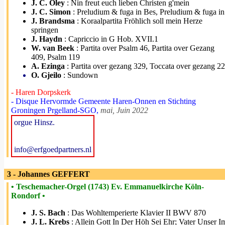
J. C. Oley
: Nin freut euch lieben Christen g'mein
J. C. Simon
: Preludium & fuga in Bes, Preludium & fuga in
J. Brandsma
: Koraalpartita Fröhlich soll mein Herze
springen
J. Haydn
: Capriccio in G Hob. XVII.1
W. van Beek
: Partita over Psalm 46, Partita over Gezang
409, Psalm 119
A. Ezinga
: Partita over gezang 329, Toccata over gezang 2
O. Gjeilo
: Sundown
- Haren Dorpskerk
- Disque Hervormde Gemeente Haren-Onnen en Stichting
Groningen Prgelland-SGO,
mai, Juin 2022
orgue Hinsz.
info@erfgoedpartners.nl
3 - Johannes GEFFERT
• Teschemacher-Orgel (1743) Ev. Emmanuelkirche Köln-
Rondorf •
J. S. Bach
: Das Wohltemperierte Klavier II BWV 870
J. L. Krebs
: Allein Gott In Der Höh Sei Ehr; Vater Unser I