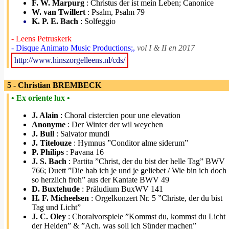
F. W. Marpurg
: Christus der ist mein Leben; Canonice
W. van Twillert
: Psalm, Psalm 79
K. P. E. Bach
: Solfeggio
- Leens Petruskerk
- Disque Animato Music Productions;,
vol I & II en 2017
http://www.hinszorgelleens.nl/cds/
5 - Christian BREMBECK
• Ex oriente lux •
J. Alain
: Choral cistercien pour une elevation
Anonyme
: Der Winter der wil weychen
J. Bull
: Salvator mundi
J. Titelouze
: Hymnus ”Conditor alme siderum”
P. Philips
: Pavana 16
J. S. Bach
: Partita ”Christ, der du bist der helle Tag” BWV
766; Duett ”Die hab ich je und je geliebet / Wie bin ich doch
so herzlich froh” aus der Kantate BWV 49
D. Buxtehude
: Präludium BuxWV 141
H. F. Micheelsen
: Orgelkonzert Nr. 5 ”Christe, der du bist
Tag und Licht”
J. C. Oley
: Choralvorspiele ”Kommst du, kommst du Licht
der Heiden” & ”Ach, was soll ich Sünder machen”