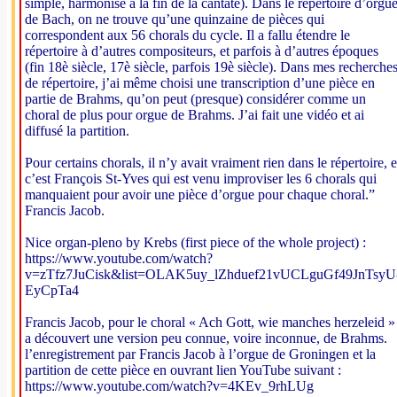
simple, harmonisé à la fin de la cantate). Dans le répertoire d’orgu
de Bach, on ne trouve qu’une quinzaine de pièces qui
correspondent aux 56 chorals du cycle. Il a fallu étendre le
répertoire à d’autres compositeurs, et parfois à d’autres époques
(fin 18è siècle, 17è siècle, parfois 19è siècle). Dans mes recherche
de répertoire, j’ai même choisi une transcription d’une pièce en
partie de Brahms, qu’on peut (presque) considérer comme un
choral de plus pour orgue de Brahms. J’ai fait une vidéo et ai
diffusé la partition.
Pour certains chorals, il n’y avait vraiment rien dans le répertoire, e
c’est François St-Yves qui est venu improviser les 6 chorals qui
manquaient pour avoir une pièce d’orgue pour chaque choral.”
Francis Jacob.
Nice organ-pleno by Krebs (first piece of the whole project) :
https://www.youtube.com/watch?
v=zTfz7JuCisk&list=OLAK5uy_lZhduef21vUCLguGf49JnTsyU
EyCpTa4
Francis Jacob, pour le choral « Ach Gott, wie manches herzeleid »
a découvert une version peu connue, voire inconnue, de Brahms.
l’enregistrement par Francis Jacob à l’orgue de Groningen et la
partition de cette pièce en ouvrant lien YouTube suivant :
https://www.youtube.com/watch?v=4KEv_9rhLUg