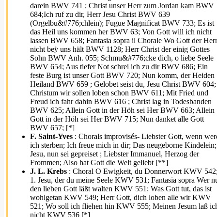
darein BWV 741 ; Christ unser Herr zum Jordan kam BWV
684;Ich ruf zu dir, Herr Jesu Christ BWV 639
(Orgelbu&#776;chlein); Fugue Magnificat BWV 733; Es ist
das Heil uns kommen her BWV 63; Von Gott will ich nicht
lassen BWV 658; Fantasia sopra il Chorale Wo Gott der Her
nicht beÿ uns hält BWV 1128; Herr Christ der einig Gottes
Sohn BWV Anh. 055; Schmu&#776;cke dich, o liebe Seele
BWV 654; Aus tiefer Not schrei ich zu dir BWV 686; Ein
feste Burg ist unser Gott BWV 720; Nun komm, der Heiden
Heiland BWV 659 ; Gelobet seist du, Jesu Christ BWV 604;
Christum wir sollen loben schon BWV 611; Mit Fried und
Freud ich fahr dahin BWV 616 ; Christ lag in Todesbanden
BWV 625; Allein Gott in der Höh sei Her BWV 663; Allein
Gott in der Höh sei Her BWV 715; Nun danket alle Gott
BWV 657; [*]
F. Saint-Yves
: Chorals improvisés- Liebster Gott, wenn wer
ich sterben; Ich freue mich in dir; Das neugeborne Kindelein;
Jesu, nun sei gepreiset ; Liebster Immanuel, Herzog der
Frommen; Also hat Gott die Welt geliebt [**]
J. L. Krebs
: Choral O Ewigkeit, du Donnerwort KWV 542
1. Jesu, der du meine Seele KWV 531; Fantasia sopra Wer n
den lieben Gott läßt walten KWV 551; Was Gott tut, das ist
wohlgetan KWV 549; Herr Gott, dich loben alle wir KWV
521; Wo soll ich fliehen hin KWV 555; Meinen Jesum laß ic
nicht KWV 536 [*]