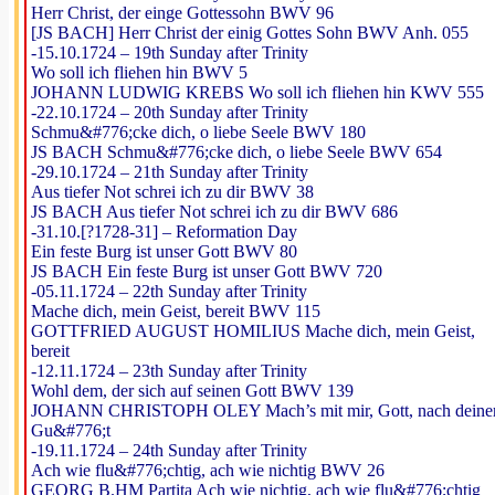
Herr Christ, der einge Gottessohn BWV 96
[JS BACH] Herr Christ der einig Gottes Sohn BWV Anh. 055
-15.10.1724 – 19th Sunday after Trinity
Wo soll ich fliehen hin BWV 5
JOHANN LUDWIG KREBS Wo soll ich fliehen hin KWV 555
-22.10.1724 – 20th Sunday after Trinity
Schmu&#776;cke dich, o liebe Seele BWV 180
JS BACH Schmu&#776;cke dich, o liebe Seele BWV 654
-29.10.1724 – 21th Sunday after Trinity
Aus tiefer Not schrei ich zu dir BWV 38
JS BACH Aus tiefer Not schrei ich zu dir BWV 686
-31.10.[?1728-31] – Reformation Day
Ein feste Burg ist unser Gott BWV 80
JS BACH Ein feste Burg ist unser Gott BWV 720
-05.11.1724 – 22th Sunday after Trinity
Mache dich, mein Geist, bereit BWV 115
GOTTFRIED AUGUST HOMILIUS Mache dich, mein Geist,
bereit
-12.11.1724 – 23th Sunday after Trinity
Wohl dem, der sich auf seinen Gott BWV 139
JOHANN CHRISTOPH OLEY Mach’s mit mir, Gott, nach deine
Gu&#776;t
-19.11.1724 – 24th Sunday after Trinity
Ach wie flu&#776;chtig, ach wie nichtig BWV 26
GEORG B.HM Partita Ach wie nichtig, ach wie flu&#776;chtig