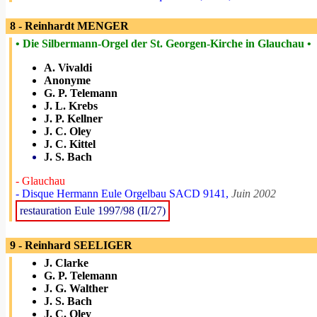
8 - Reinhardt MENGER
• Die Silbermann-Orgel der St. Georgen-Kirche in Glauchau •
A. Vivaldi
Anonyme
G. P. Telemann
J. L. Krebs
J. P. Kellner
J. C. Oley
J. C. Kittel
J. S. Bach
- Glauchau
- Disque Hermann Eule Orgelbau SACD 9141,
Juin 2002
restauration Eule 1997/98 (II/27)
9 - Reinhard SEELIGER
J. Clarke
G. P. Telemann
J. G. Walther
J. S. Bach
J. C. Oley