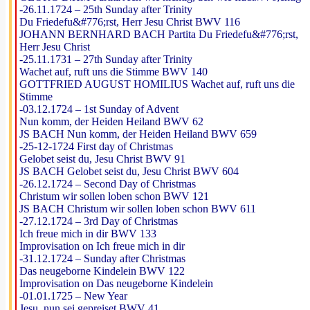
-26.11.1724 – 25th Sunday after Trinity
Du Friedefu&#776;rst, Herr Jesu Christ BWV 116
JOHANN BERNHARD BACH Partita Du Friedefu&#776;rst,
Herr Jesu Christ
-25.11.1731 – 27th Sunday after Trinity
Wachet auf, ruft uns die Stimme BWV 140
GOTTFRIED AUGUST HOMILIUS Wachet auf, ruft uns die
Stimme
-03.12.1724 – 1st Sunday of Advent
Nun komm, der Heiden Heiland BWV 62
JS BACH Nun komm, der Heiden Heiland BWV 659
-25-12-1724 First day of Christmas
Gelobet seist du, Jesu Christ BWV 91
JS BACH Gelobet seist du, Jesu Christ BWV 604
-26.12.1724 – Second Day of Christmas
Christum wir sollen loben schon BWV 121
JS BACH Christum wir sollen loben schon BWV 611
-27.12.1724 – 3rd Day of Christmas
Ich freue mich in dir BWV 133
Improvisation on Ich freue mich in dir
-31.12.1724 – Sunday after Christmas
Das neugeborne Kindelein BWV 122
Improvisation on Das neugeborne Kindelein
-01.01.1725 – New Year
Jesu, nun sei gepreiset BWV 41