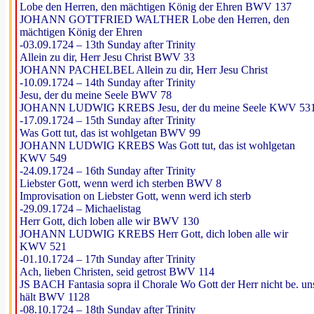
Lobe den Herren, den mächtigen König der Ehren BWV 137
JOHANN GOTTFRIED WALTHER Lobe den Herren, den
mächtigen König der Ehren
-03.09.1724 – 13th Sunday after Trinity
Allein zu dir, Herr Jesu Christ BWV 33
JOHANN PACHELBEL Allein zu dir, Herr Jesu Christ
-10.09.1724 – 14th Sunday after Trinity
Jesu, der du meine Seele BWV 78
JOHANN LUDWIG KREBS Jesu, der du meine Seele KWV 53
-17.09.1724 – 15th Sunday after Trinity
Was Gott tut, das ist wohlgetan BWV 99
JOHANN LUDWIG KREBS Was Gott tut, das ist wohlgetan
KWV 549
-24.09.1724 – 16th Sunday after Trinity
Liebster Gott, wenn werd ich sterben BWV 8
Improvisation on Liebster Gott, wenn werd ich sterb
-29.09.1724 – Michaelistag
Herr Gott, dich loben alle wir BWV 130
JOHANN LUDWIG KREBS Herr Gott, dich loben alle wir
KWV 521
-01.10.1724 – 17th Sunday after Trinity
Ach, lieben Christen, seid getrost BWV 114
JS BACH Fantasia sopra il Chorale Wo Gott der Herr nicht be. un
hält BWV 1128
-08.10.1724 – 18th Sunday after Trinity