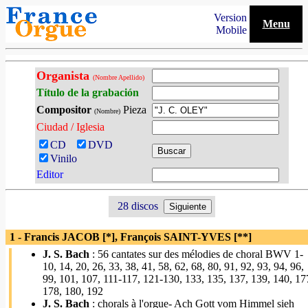
Version
Menu
Mobile
Organista
(Nombre Apellido)
Título de la grabación
Compositor
Pieza
(Nombre)
Ciudad / Iglesia
CD
DVD
Vinilo
Editor
28 discos
1 - Francis JACOB [*], François SAINT-YVES [**]
J. S. Bach
: 56 cantates sur des mélodies de choral BWV 1-
10, 14, 20, 26, 33, 38, 41, 58, 62, 68, 80, 91, 92, 93, 94, 96,
99, 101, 107, 111-117, 121-130, 133, 135, 137, 139, 140, 17
178, 180, 192
J. S. Bach
: chorals à l'orgue- Ach Gott vom Himmel sieh