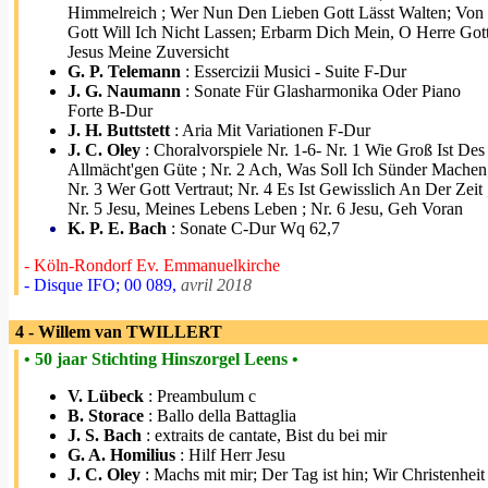
Himmelreich ; Wer Nun Den Lieben Gott Lässt Walten; Von
Gott Will Ich Nicht Lassen; Erbarm Dich Mein, O Herre Gott
Jesus Meine Zuversicht
G. P. Telemann
: Essercizii Musici - Suite F-Dur
J. G. Naumann
: Sonate Für Glasharmonika Oder Piano
Forte B-Dur
J. H. Buttstett
: Aria Mit Variationen F-Dur
J. C. Oley
: Choralvorspiele Nr. 1-6- Nr. 1 Wie Groß Ist Des
Allmächt'gen Güte ; Nr. 2 Ach, Was Soll Ich Sünder Machen
Nr. 3 Wer Gott Vertraut; Nr. 4 Es Ist Gewisslich An Der Zeit 
Nr. 5 Jesu, Meines Lebens Leben ; Nr. 6 Jesu, Geh Voran
K. P. E. Bach
: Sonate C-Dur Wq 62,7
- Köln-Rondorf Ev. Emmanuelkirche
- Disque IFO; 00 089,
avril 2018
4 - Willem van TWILLERT
• 50 jaar Stichting Hinszorgel Leens •
V. Lübeck
: Preambulum c
B. Storace
: Ballo della Battaglia
J. S. Bach
: extraits de cantate, Bist du bei mir
G. A. Homilius
: Hilf Herr Jesu
J. C. Oley
: Machs mit mir; Der Tag ist hin; Wir Christenheit