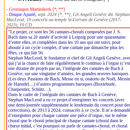
- Groningen Martinikerk [*; **]
- Disque Aparté,
sept. 2024 [*, **], Gli Angeli Genève dir. Stephan
MacLeod; 19 concerts au temple St-Gervais de Genève (2017-
2023), 19 CD
”Le projet, ce sont les 56 cantates-chorals composées par J. S.
Bach dans sa 2è année d’activité à Leipzig pour une quarantaine
d’entre elles, et complétées dans les 10 ans qui ont suivi, pour
aboutir à un cycle complet, d’une cantate par dimanche plus les
fêtes, ce qui fait 56.
Stephan MacLeod, le fondateur et chef de Gli Angeli Genève, ave
qui j’ai la chance de faire régulièrement le continuo à l’orgue (c’est
une dizaine de projets par an, l’intégrale des cantates de Bach à
Genève, sur une vingtaine d’années, les grandes œuvres baroques
(Les deux Passions de Bach, Messe en si, oratorio de Noël, Messi
de Haendel…) d’autres programmes baroques (Buxtehude,
Charpentier, Schütz…).
Dans le cadre de l’intégrale des cantates de Bach à Genève,
Stephan MacLeod a eu ce projet d’enregistrer les concerts (avec
une demi-journée supplémentaire le lendemain du concert pour de
corrections), de 2013 à 2024, consacrés à ce cycle. Il m’a demand
d’enregistrer pour chaque cantate une pièce d’orgue, sur le même
choral que le choral principal de chaque cantate (choral dans le
chœur initial, c’est pourquoi on parle de cantates-choral, et choral