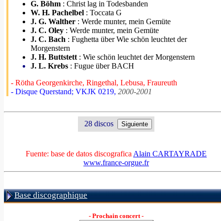
G. Böhm
: Christ lag in Todesbanden
W. H. Pachelbel
: Toccata G
J. G. Walther
: Werde munter, mein Gemüte
J. C. Oley
: Werde munter, mein Gemüte
J. C. Bach
: Fughetta über Wie schön leuchtet der
Morgenstern
J. H. Buttstett
: Wie schön leuchtet der Morgenstern
J. L. Krebs
: Fugue über BACH
- Rötha Georgenkirche, Ringethal, Lebusa, Fraureuth
- Disque Querstand; VKJK 0219,
2000-2001
28 discos
Fuente: base de datos discografica
Alain CARTAYRADE
www.france-orgue.fr
Base discographique
- Prochain concert -