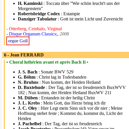
H. Kaminski
: Toccata über ”Wie schön leucht't uns der
Morgenstern”
Robertsbridge Codex
: Estampie
Danziger Tabulatur
: Gott ist mein Licht und Zuversicht
- Otterberg, Cembalo, Virginal
- Disque Organum Classics;,
2008
orgue Goll
6 - Jean FERRARD
• Choral luthérien avant et après Bach Ii •
J. S. Bach
: Sonate BWV 529
G. Böhm
: Christ lag in Todesbanden
N. Bruhns
: Nun komm, der Heiden Heiland
D. Buxtehude
: Der Tag, der ist so freudenreich BuxWVV
182 ; Nun komm, der Heiden Heiland BuxWV 211
M. Düben
: Erstanden ist der heilig Christ
J. L. Krebs
: Mein Gott, das Herze bring ich dir
J. C. Oley
: Hier Legt mein Sinn sich vor dir nier ; Meine
Hoffnung stehet feste ; Kommst du, kommst du, Licht der
Heiden
J. Pachelbel
: Der Tag, der ist so freudenreich
Jacob Praetorius
: Praeambulum [d]; Vater unser im