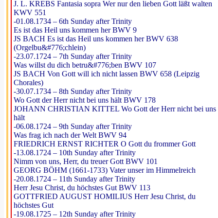
J. L. KREBS Fantasia sopra Wer nur den lieben Gott läßt walten
KWV 551
-01.08.1734 – 6th Sunday after Trinity
Es ist das Heil uns kommen her BWV 9
JS BACH Es ist das Heil uns kommen her BWV 638
(Orgelbu&#776;chlein)
-23.07.1724 – 7th Sunday after Trinity
Was willst du dich betru&#776;ben BWV 107
JS BACH Von Gott will ich nicht lassen BWV 658 (Leipzig
Chorales)
-30.07.1734 – 8th Sunday after Trinity
Wo Gott der Herr nicht bei uns hält BWV 178
JOHANN CHRISTIAN KITTEL Wo Gott der Herr nicht bei uns
hält
-06.08.1724 – 9th Sunday after Trinity
Was frag ich nach der Welt BWV 94
FRIEDRICH ERNST RICHTER O Gott du frommer Gott
-13.08.1724 – 10th Sunday after Trinity
Nimm von uns, Herr, du treuer Gott BWV 101
GEORG BÖHM (1661-1733) Vater unser im Himmelreich
-20.08.1724 – 11th Sunday after Trinity
Herr Jesu Christ, du höchstes Gut BWV 113
GOTTFRIED AUGUST HOMILIUS Herr Jesu Christ, du
höchstes Gut
-19.08.1725 – 12th Sunday after Trinity