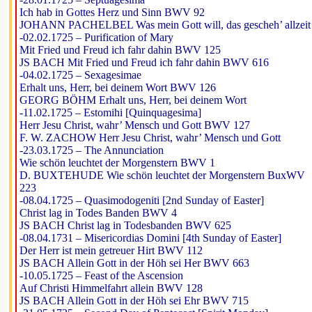
Ich hab in Gottes Herz und Sinn BWV 92
JOHANN PACHELBEL Was mein Gott will, das gescheh’ allzeit
-02.02.1725 – Purification of Mary
Mit Fried und Freud ich fahr dahin BWV 125
JS BACH Mit Fried und Freud ich fahr dahin BWV 616
-04.02.1725 – Sexagesimae
Erhalt uns, Herr, bei deinem Wort BWV 126
GEORG BÖHM Erhalt uns, Herr, bei deinem Wort
-11.02.1725 – Estomihi [Quinquagesima]
Herr Jesu Christ, wahr’ Mensch und Gott BWV 127
F. W. ZACHOW Herr Jesu Christ, wahr’ Mensch und Gott
-23.03.1725 – The Annunciation
Wie schön leuchtet der Morgenstern BWV 1
D. BUXTEHUDE Wie schön leuchtet der Morgenstern BuxWV
223
-08.04.1725 – Quasimodogeniti [2nd Sunday of Easter]
Christ lag in Todes Banden BWV 4
JS BACH Christ lag in Todesbanden BWV 625
-08.04.1731 – Misericordias Domini [4th Sunday of Easter]
Der Herr ist mein getreuer Hirt BWV 112
JS BACH Allein Gott in der Höh sei Her BWV 663
-10.05.1725 – Feast of the Ascension
Auf Christi Himmelfahrt allein BWV 128
JS BACH Allein Gott in der Höh sei Ehr BWV 715