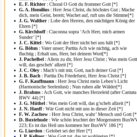
E. F. Richter
: Choral O Gott du frommer Gott [*]
G. A. Homilius
: Herr Jesu Christ, du höchstes Gut ; Mache
dich, mein Geist, bereit; Wachet auf, ruft uns die Stimme[*]
J. G. Walther
: Lobe den Herren, den mächtigen König der
Ehren [*]
G. Kirchhoff
: Ciaconna sopra ‘Ach Herr, mich armen
Sunder’ [*]
J. C. Kittel
: Wo Gott der Herr nicht bei uns hält [*]
G. Böhm
: Vater unser; Partita Ach wie nichtig, ach wie
fluchtig ; Erhalt uns, Herr, bei deinem Wort[*]
J. Pachelbel
: Allein zu dir, Herr Jesu Christ ; Was mein Gott
will, das gescheh’ allzeit [*]
J. C. Oley
: Mach’s mit mir, Gott, nach deiner Gut [*]
J. B. Bach
: Partita Du Friedefurst, Herr Jesu Christ [*]
G. F. Kauffmann
: Herr Jesu Christ mein Leben’s Licht
(Harmonische Seelenlust) ; Nun ruhen alle Wälder[*]
J. Brahms
: Ach Gott, wie manches Herzeleid (after Cantata
BWV 44) [*]
J. G. Müthel
: Was mein Gott will, das g’scheh allzeit [*]
J. N. Hanff
: Wär Gott nicht mit uns in dieser Zeit [*]
F. W. Zachow
: Herr Jesu Christ, wahr’ Mensch und Gott [*
D. Buxtehude
: Wie schön leuchtet der Morgenstern BuxW
223; Es ist das Heil uns kommen her BuxWV 186 [*]
G. Liardon
: Gelobet sei der Herr [*]
J. P. Kellner
: Was Gott tut, das ist wohlgetan [*]