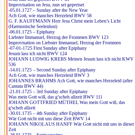
Improvisation on Jesu, nun sei gepreiset
-05.01.1727 – Sunday after the New Year
Ach Gott, wie manches Herzeleid BWV 58
G. F. KAUFFMANN Herr Jesu Christ mein Leben’s Licht
(Harmonische Seelenlust)
-06.01.1725 – Epiphany
Liebster Immanuel, Herzog der Frommen BWV 123
Improvisation on Liebster Immanuel, Herzog der Frommen
-07-01-1725 First Sunday after Epiphany
Jesum lass ich nicht BWV 124
JOHANN LUDWIG KREBS Meinen Jesum lass ich nicht KWV
536
-14.01.1725 – Second Sunday after Epiphany
Ach Gott, wie manches Herzeleid BWV 3
JOHANNES BRAHMS Ach Gott, wie manches Herzeleid (after
Cantata BWV 44)
-21.01.1725 – 3rd Sunday after Epiphany
Was mein Gott will, das g’scheh allzeit BWV 111
JOHANN GOTTFRIED MÜTHEL Was mein Gott will, das
g’scheh allzeit
-30.01.1735 – 4th Sunday after Epiphany
Wär Gott nicht mit uns diese Zeit BWV 14
JOHANN NIKOLAUS HANFF Wär Gott nicht mit uns in dieser
Zeit
-28.01.1725 – Septuagesima