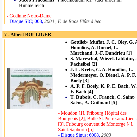
Himmelreich
- Gedinne Notre-Dame
- Disque SIC; 008,
2004 , F. de Roos Flûte à bec
7 - Albert BOLLIGER
Gottlieb· Muffat, J. C. Oley, G. 
Homilius, A. Dornel, L.
Marchand, J.-F. Dandrieu [1]
S. Mareschal, Wiezel-Tablatur, 
Pachelbel [2]
J. L. Krebs, G. A. Homilius, L.
Niedermeyer, O. Dienel, A. P. F.
Boely [3]
A. P. F. Boely, K. P. E. Bach, W.
F. Bach [4]
T. Dubois, C. Franck, C. Saint-
Saëns, A. Guilmant [5]
- Moudon [1], Fribourg Hôpital des
Bourgeois [2], Bulle St-Pierre-aux-Liens
[3], Fribourg couvent de Montorge [4],
Saint-Saphorin [5]
- Disque Sinus; 6008,
2003