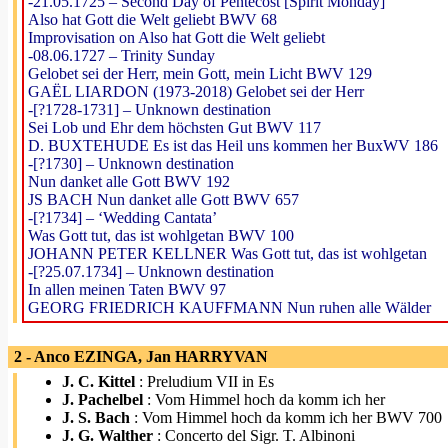
-21.05.1725 – Second Day of Pentecost [Spirit Monday]
Also hat Gott die Welt geliebt BWV 68
Improvisation on Also hat Gott die Welt geliebt
-08.06.1727 – Trinity Sunday
Gelobet sei der Herr, mein Gott, mein Licht BWV 129
GAËL LIARDON (1973-2018) Gelobet sei der Herr
-[?1728-1731] – Unknown destination
Sei Lob und Ehr dem höchsten Gut BWV 117
D. BUXTEHUDE Es ist das Heil uns kommen her BuxWV 186
-[?1730] – Unknown destination
Nun danket alle Gott BWV 192
JS BACH Nun danket alle Gott BWV 657
-[?1734] – ‘Wedding Cantata’
Was Gott tut, das ist wohlgetan BWV 100
JOHANN PETER KELLNER Was Gott tut, das ist wohlgetan
-[?25.07.1734] – Unknown destination
In allen meinen Taten BWV 97
GEORG FRIEDRICH KAUFFMANN Nun ruhen alle Wälder
2 - Anco EZINGA, Jan HARRYVAN
J. C. Kittel
: Preludium VII in Es
J. Pachelbel
: Vom Himmel hoch da komm ich her
J. S. Bach
: Vom Himmel hoch da komm ich her BWV 700
J. G. Walther
: Concerto del Sigr. T. Albinoni