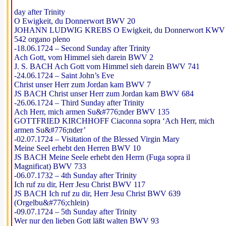
day after Trinity
O Ewigkeit, du Donnerwort BWV 20
JOHANN LUDWIG KREBS O Ewigkeit, du Donnerwort KWV
542 organo pleno
-18.06.1724 – Second Sunday after Trinity
Ach Gott, vom Himmel sieh darein BWV 2
J. S. BACH Ach Gott vom Himmel sieh darein BWV 741
-24.06.1724 – Saint John’s Eve
Christ unser Herr zum Jordan kam BWV 7
JS BACH Christ unser Herr zum Jordan kam BWV 684
-26.06.1724 – Third Sunday after Trinity
Ach Herr, mich armen Su&#776;nder BWV 135
GOTTFRIED KIRCHHOFF Ciaconna sopra ‘Ach Herr, mich
armen Su&#776;nder’
-02.07.1724 – Visitation of the Blessed Virgin Mary
Meine Seel erhebt den Herren BWV 10
JS BACH Meine Seele erhebt den Herrn (Fuga sopra il
Magnificat) BWV 733
-06.07.1732 – 4th Sunday after Trinity
Ich ruf zu dir, Herr Jesu Christ BWV 117
JS BACH Ich ruf zu dir, Herr Jesu Christ BWV 639
(Orgelbu&#776;chlein)
-09.07.1724 – 5th Sunday after Trinity
Wer nur den lieben Gott läßt walten BWV 93