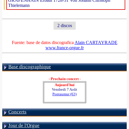
GRÄFENHAIN Erbaut 1728-31 Von Johann Christoph
Thielemann
2 discos
Fuente: base de datos discografica
Alain CARTAYRADE
www.france-orgue.fr
Base discographique
- Prochain concert -
Aujourd'hui
Vendredi 7 Août
Pontaumur (63)
Concerts
Jour de l'Orgue