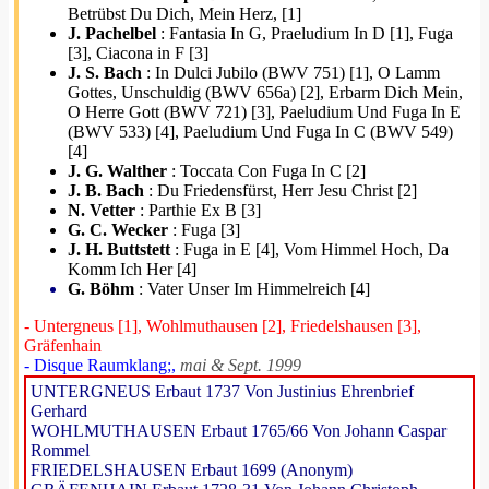
Betrübst Du Dich, Mein Herz, [1]
J. Pachelbel
: Fantasia In G, Praeludium In D [1], Fuga
[3], Ciacona in F [3]
J. S. Bach
: In Dulci Jubilo (BWV 751) [1], O Lamm
Gottes, Unschuldig (BWV 656a) [2], Erbarm Dich Mein,
O Herre Gott (BWV 721) [3], Paeludium Und Fuga In E
(BWV 533) [4], Paeludium Und Fuga In C (BWV 549)
[4]
J. G. Walther
: Toccata Con Fuga In C [2]
J. B. Bach
: Du Friedensfürst, Herr Jesu Christ [2]
N. Vetter
: Parthie Ex B [3]
G. C. Wecker
: Fuga [3]
J. H. Buttstett
: Fuga in E [4], Vom Himmel Hoch, Da
Komm Ich Her [4]
G. Böhm
: Vater Unser Im Himmelreich [4]
- Untergneus [1], Wohlmuthausen [2], Friedelshausen [3],
Gräfenhain
- Disque Raumklang;,
mai & Sept. 1999
UNTERGNEUS Erbaut 1737 Von Justinius Ehrenbrief
Gerhard
WOHLMUTHAUSEN Erbaut 1765/66 Von Johann Caspar
Rommel
FRIEDELSHAUSEN Erbaut 1699 (Anonym)