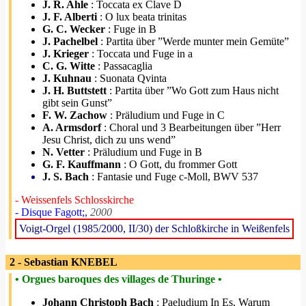
J. R. Ahle
: Toccata ex Clave D
J. F. Alberti
: O lux beata trinitas
G. C. Wecker
: Fuge in B
J. Pachelbel
: Partita über ”Werde munter mein Gemüte”
J. Krieger
: Toccata und Fuge in a
C. G. Witte
: Passacaglia
J. Kuhnau
: Suonata Qvinta
J. H. Buttstett
: Partita über ”Wo Gott zum Haus nicht
gibt sein Gunst”
F. W. Zachow
: Präludium und Fuge in C
A. Armsdorf
: Choral und 3 Bearbeitungen über ”Herr
Jesu Christ, dich zu uns wend”
N. Vetter
: Präludium und Fuge in B
G. F. Kauffmann
: O Gott, du frommer Gott
J. S. Bach
: Fantasie und Fuge c-Moll, BWV 537
- Weissenfels Schlosskirche
- Disque Fagott;,
2000
Voigt-Orgel (1985/2000, II/30) der Schloßkirche in Weißenfels
2 - Sebastian KNEBEL
• Orgues baroques des villages de Thuringe •
Johann Christoph Bach
: Paeludium In Es, Warum