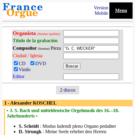
Version
Menu
Mobile
Organista
(Nombre Apellido)
Título de la grabación
Compositor
Pieza
(Nombre)
Ciudad / Iglesia
CD
DVD
Vinilo
Editor
2 discos
1 - Alexander KOSCHEL
• J. S. Bach und mitteldeutsche Orgelmusik des 16.--18.
Jahrhunderts •
S. Scheidt
: Modus ludendi pleno Organo pedaliter
D. Strungk
: Meine Seele erhebet den Herren