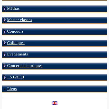
Médias
Master classes
Concours
Colloques
Evénements
Concerts historiques
J S BACH
Liens