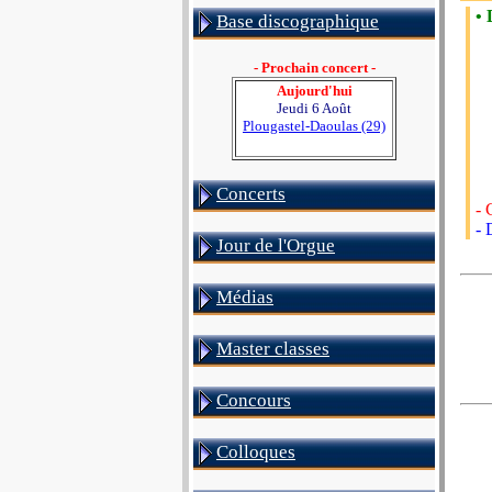
• 
Base discographique
- Prochain concert -
Aujourd'hui
Jeudi 6 Août
Plougastel-Daoulas (29)
Concerts
- 
- 
Jour de l'Orgue
Médias
Master classes
Concours
Colloques