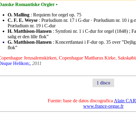
Danske Romantiske Orgler •
O. Malling
: Requiem for orgel op. 75
C. F. E. Weyse
: Præludium nr. 17 i G-dur · Præludium nr. 10 i g-
Præludium nr. 19 i C-dur
H. Matthison-Hansen
: Symfoni nr. 1 i C-dur for orgel (1848) ; Fa
salig er den lille flok”
G. Matthison-Hansen
: Koncertfantasi i F-dur op. 35 over ”Dejlig
flok”
Copenhague Jerusalemskirken, Copenhague Matthæus Kirke, Sakskøbi
Disque Helikon;,
2011
1 disco
Fuente: base de datos discografica
Alain C
www.france-orgue.fr