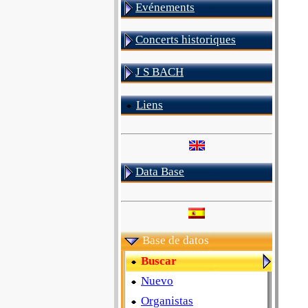
Evénements
Concerts historiques
J S BACH
Liens
Data Base
Base de datos
Buscar
Nuevo
Organistas