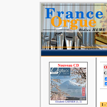
Nouveau CD
O
C
Elisabeth GARNIER [1; 2]
1 -