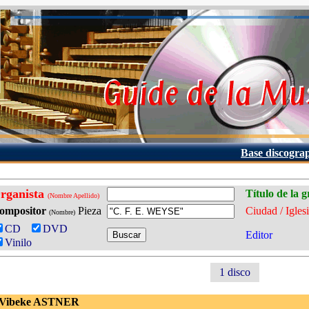
Base discogra
rganista
Título de la 
(Nombre Apellido)
ompositor
Pieza
Ciudad / Igles
(Nombre)
CD
DVD
Editor
Vinilo
1 disco
 Vibeke ASTNER