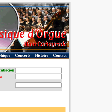
phique
Concerts
Histoire
Contact
grabación
ia