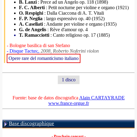
B. Lanzi
: Prece ad un Angelo op. 118 (1898)
F. C. Alberti
: Petit nocturne per violine e organo (1921)
O. Respighi
: Dalla Ciaccona di A. T. Vitali
F. P. Neglia
: largo espressivo op. 40 (1952)
A. Casellati
: Andante per violine e organo (1935)
G. de Angelis
: Rève d'amour op. 4
T. Ramacciotti
: Canto religioso op. 17 (1885)
- Bologne basilica di san Stefano
- Disque Tactus;,
2008, Roberto Noferini violon
Opere rare del romanticismo italiano
1 disco
Fuente: base de datos discografica
Alain CARTAYRADE
www.france-orgue.fr
Base discographique
- Prochain concert -