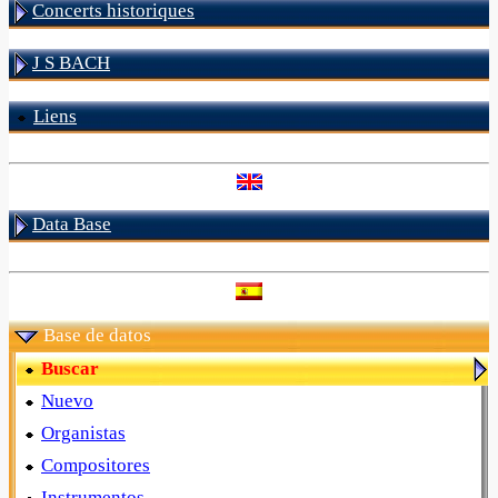
Concerts historiques
J S BACH
Liens
Data Base
Base de datos
Buscar
Nuevo
Organistas
Compositores
Instrumentos