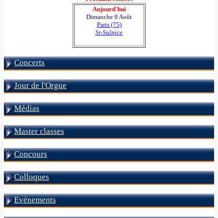
Aujourd'hui
Dimanche 9 Août
Paris (75)
St-Sulpice
Concerts
Jour de l'Orgue
Médias
Master classes
Concours
Colloques
Evénements