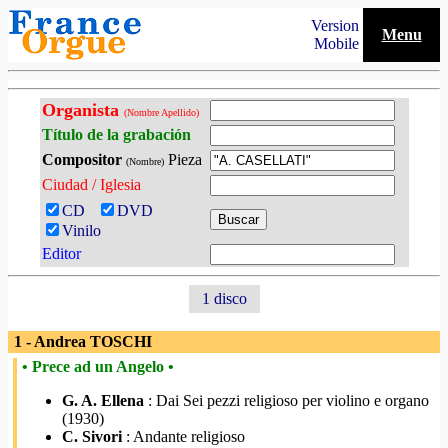
Version
Menu
Mobile
Organista
(Nombre Apellido)
Título de la grabación
Compositor
Pieza
(Nombre)
Ciudad / Iglesia
CD
DVD
Vinilo
Editor
1 disco
1 - Andrea TOSCHI
• Prece ad un Angelo •
G. A. Ellena
: Dai Sei pezzi religioso per violino e organo
(1930)
C. Sivori
: Andante religioso