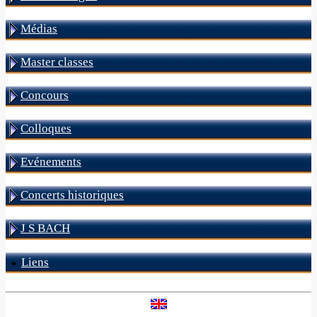
Médias
Master classes
Concours
Colloques
Evénements
Concerts historiques
J S BACH
Liens