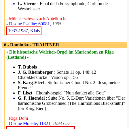
L. Vierne
: Final de la 6e symphonie, Carillon de
Westminster
- Münsterschwarzach Abteikirche
- Disque Psallite; 60081,
1995
1937-1987, Klais
6 - Dominikus TRAUTNER
• Die historische Walcker-Orgel im Mariendom zu Riga
(Lettland) •
T. Dubois
J. G. Rheinberger
: Sonate 11 op. 148; 12
Charakterstücke - Vision op. 156
S. Karg-Elert
: Sinfonischer Choral No. 2 ”Jesu, meine
Freude”
F. Liszt
: Choralvorspiel ”Nun danket alle Gott”
G. F. Haendel
: Suite No. 5, E-Dur; Variationen über ”Der
harmonische Grobschmied (The Harmonious Blacksmith)”
(rar Karg-Eiert)
- Riga Dom
- Disque Motette; 11821,
1993 CD