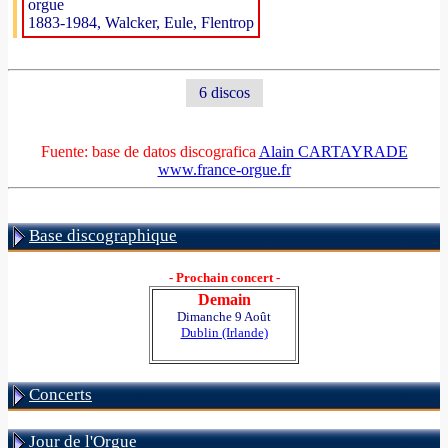
orgue
1883-1984, Walcker, Eule, Flentrop
6 discos
Fuente: base de datos discografica
Alain CARTAYRADE
www.france-orgue.fr
Base discographique
- Prochain concert -
Demain
Dimanche 9 Août
Dublin (Irlande)
Concerts
Jour de l'Orgue