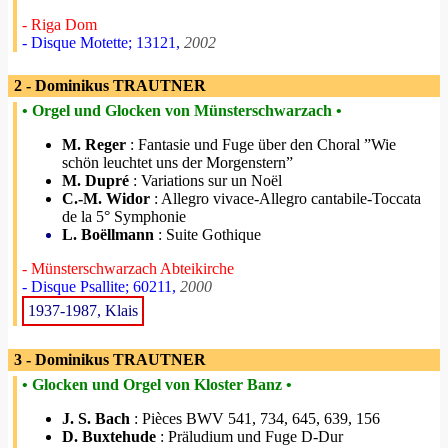
- Riga Dom
- Disque Motette; 13121,
2002
2 - Dominikus TRAUTNER
• Orgel und Glocken von Münsterschwarzach •
M. Reger
: Fantasie und Fuge über den Choral ”Wie
schön leuchtet uns der Morgenstern”
M. Dupré
: Variations sur un Noël
C.-M. Widor
: Allegro vivace-Allegro cantabile-Toccata
de la 5° Symphonie
L. Boëllmann
: Suite Gothique
- Münsterschwarzach Abteikirche
- Disque Psallite; 60211,
2000
1937-1987, Klais
3 - Dominikus TRAUTNER
• Glocken und Orgel von Kloster Banz •
J. S. Bach
: Pièces BWV 541, 734, 645, 639, 156
D. Buxtehude
: Präludium und Fuge D-Dur