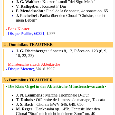
J. G. Walther
: Konzert b-moll ”del Sigr. Meck”
V. Rathgeber
: Konzert F-Dur
F. Mendelssohn
: Final de la 6e sonate, 4e sonate op. 65
J. Pachelbel
: Partita über den Choral ”Christus, der ist
mein Leben”
- Banz Kloster
- Disque Psallite; 60321,
1999
4 - Dominikus TRAUTNER
J. G. Rheinberger
: Sonates 8, 12, Pièces op. 123 (6, 9,
10, 22, 23)
- Münsterschwarzach Abteikirche
- Disque Motette;,
Vol. 6 1997
5 - Dominikus TRAUTNER
• Die Klais-Orgel in der Abteikirche Münsterschwarzach •
J. N. Lemmens
: Marche Triomphale D-Dur
T. Dubois
: Offertoire de la messe de mariage, Toccata
J. S. Bach
: Chorals BWV 646, 649, 650
M. Reger
: Dankpsalm op. 145b, Fantasie über den
Choral ”Straf' mich nicht in deinem Zorn” op. 40