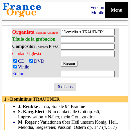
Version
Menu
Mobile
Organista
(Nombre Apellido)
Título de la grabación
Compositor
Pieza
(Nombre)
Ciudad / Iglesia
CD
DVD
Vinilo
Editor
6 discos
1 - Dominikus TRAUTNER
J. Reubke
: Trio, Sonate 94 Psaume
S. Karg-Elert
: Nun danket alle Gott op. 66,
Improvisation « Näher, mein Gott, zu dir »
M. Reger
: Variationen über Heil unserm König, Heil,
Melodia, Siegesfeier, Passion, Ostern op. 147 (4, 5, 7)