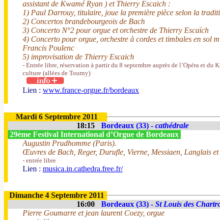
assistant de Kwamé Ryan ) et Thierry Escaich :
1) Paul Darrouy, titulaire, joue la première pièce selon la tradit
2) Concertos brandebourgeois de Bach
3) Concerto N°2 pour orgue et orchestre de Thierry Escaïch
4) Concerto pour orgue, orchestre à cordes et timbales en sol m
Francis Poulenc
5) improvisation de Thierry Escaich
- Entrée libre, réservation à partir du 8 septembre auprès de l’Opéra et du 
culture (allées de Tourny)
Lien :
www.france-orgue.fr/bordeaux
Mardi 6 Septembre 2011
18:15
Bordeaux (33) -
cathédrale
29ème Festival International d’Orgue de Bordeaux
Augustin Prudhomme (Paris).
Œuvres de Bach, Reger, Durufle, Vierne, Messiaen, Langlais et
- entrée libre
Lien :
musica.in.cathedra.free.fr/
Dimanche 4 Septembre 2011
16:00
Bordeaux (33) -
St Louis des Chartr
Pierre Goumarre et jean laurent Coezy, orgue