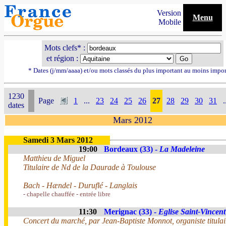
Version
Menu
Mobile
Mots clefs* :
et région :
* Dates (j/mm/aaaa) et/ou mots classés du plus important au moins impor
1230
Page
1
...
23
24
25
26
27
28
29
30
31
.
dates
Mars 2012
Samedi 3 Mars 2012
19:00
Bordeaux (33) -
La Madeleine
Matthieu de Miguel
Titulaire de Nd de la Daurade à Toulouse
Bach - Hændel - Duruflé - Langlais
- chapelle chauffée - entrée libre
11:30
Merignac (33) -
Eglise Saint-Vincent
Concert du marché, par Jean-Baptiste Monnot, organiste titulai