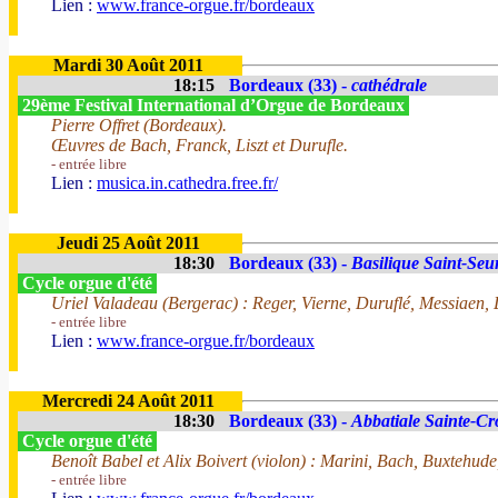
Lien :
www.france-orgue.fr/bordeaux
Mardi 30 Août 2011
18:15
Bordeaux (33) -
cathédrale
29ème Festival International d’Orgue de Bordeaux
Pierre Offret (Bordeaux).
Œuvres de Bach, Franck, Liszt et Durufle.
- entrée libre
Lien :
musica.in.cathedra.free.fr/
Jeudi 25 Août 2011
18:30
Bordeaux (33) -
Basilique Saint-Seu
Cycle orgue d'été
Uriel Valadeau (Bergerac) : Reger, Vierne, Duruflé, Messiaen,
- entrée libre
Lien :
www.france-orgue.fr/bordeaux
Mercredi 24 Août 2011
18:30
Bordeaux (33) -
Abbatiale Sainte-Cr
Cycle orgue d'été
Benoît Babel et Alix Boivert (violon) : Marini, Bach, Buxtehude
- entrée libre