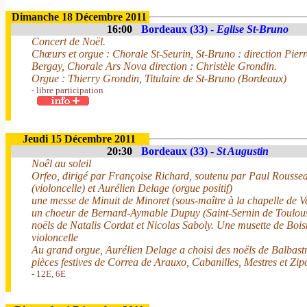
Dimanche 18 Décembre 2011
16:00
Bordeaux (33) -
Eglise St-Bruno
Concert de Noël.
Chœurs et orgue : Chorale St-Seurin, St-Bruno : direction Pier
Bergay, Chorale Ars Nova direction : Christèle Grondin.
Orgue : Thierry Grondin, Titulaire de St-Bruno (Bordeaux)
- libre participation
Jeudi 15 Décembre 2011
20:30
Bordeaux (33) -
St Augustin
Noêl au soleil
Orfeo, dirigé par Françoise Richard, soutenu par Paul Rousse
(violoncelle) et Aurélien Delage (orgue positif)
une messe de Minuit de Minoret (sous-maître à la chapelle de Ve
un choeur de Bernard-Aymable Dupuy (Saint-Sernin de Toulous
noëls de Natalis Cordat et Nicolas Saboly. Une musette de Boi
violoncelle
Au grand orgue, Aurélien Delage a choisi des noëls de Balbastr
pièces festives de Correa de Arauxo, Cabanilles, Mestres et Zipo
- 12E, 6E