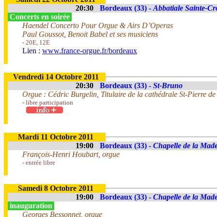
20:30
Bordeaux (33) -
Abbatiale Sainte-Cr
Concerts en soirée
Haendel Concerto Pour Orgue & Airs D’Operas
Paul Goussot, Benoit Babel et ses musiciens
- 20E, 12E
Lien :
www.france-orgue.fr/bordeaux
Vendredi 14 Octobre 2011
20:30
Bordeaux (33) -
St-Bruno
Orgue : Cédric Burgelin, Titulaire de la cathédrale St-Pierre de
- libre participation
Mardi 11 Octobre 2011
19:00
Bordeaux (33) -
Chapelle de la Made
François-Henri Houbart, orgue
- entrée libre
Samedi 8 Octobre 2011
19:00
Bordeaux (33) -
Chapelle de la Made
inauguration
Georges Bessonnet, orgue