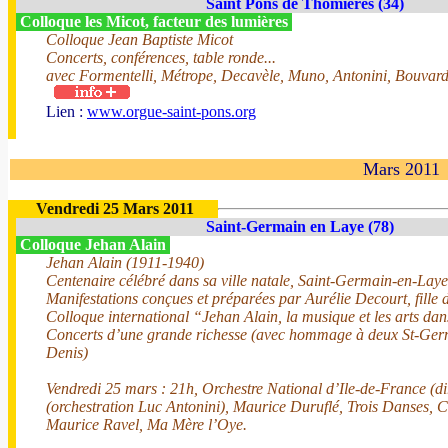
Saint Pons de Thomières (34)
Colloque les Micot, facteur des lumières
Colloque Jean Baptiste Micot
Concerts, conférences, table ronde...
avec Formentelli, Métrope, Decavèle, Muno, Antonini, Bouvar
Lien :
www.orgue-saint-pons.org
Mars 2011
Vendredi 25 Mars 2011
Saint-Germain en Laye (78)
Colloque Jehan Alain
Jehan Alain (1911-1940)
Centenaire célébré dans sa ville natale, Saint-Germain-en-Lay
Manifestations conçues et préparées par Aurélie Decourt, fille 
Colloque international “Jehan Alain, la musique et les arts dan
Concerts d’une grande richesse (avec hommage à deux St-Germi
Denis)
Vendredi 25 mars : 21h, Orchestre National d’Ile-de-France (d
(orchestration Luc Antonini), Maurice Duruflé, Trois Danses, 
Maurice Ravel, Ma Mère l’Oye.