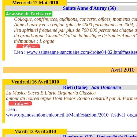
Mercredi 12 Mai 2010
Sainte Anne d'Auray (56)
4e assise de l'art sacré
Colloque, conférences, auditions, concerts, offices, moments co
Anne d’auray et sa région (plus de 4000 participants en 2004,
lieu spirituel fréquenté par plus de 700 000 personnes chaque a
du grand-orgue Cavaillé-Coll de la basilique de Sainte-Anne d’
thématique : L'orgue
Lien :
www.sainteanne-sanctuaire.com/droite04-02.html#assise
Avril 2010
Vendredi 16 Avril 2010
Rieti (Italie) -
San Domenico
La Musica Sacra E L’arte Organaria Classica
autour du nouvel orgue Dom Bedos-Roubo construit par B. Forment
Lien :
www.organosandomenicorieti.it/Manifestazioni/2010_festival_org
Mardi 13 Avril 2010
Bordeaux (33) -
Université de Borde