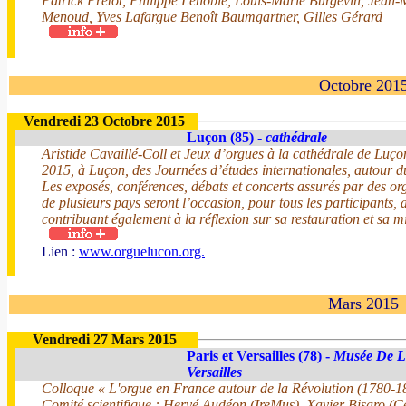
Patrick Prétot, Philippe Lenoble, Louis-Marie Burgevin, Jean-
Menoud, Yves Lafargue Benoît Baumgartner, Gilles Gérard
Octobre 201
Vendredi 23 Octobre 2015
Luçon (85) -
cathédrale
Aristide Cavaillé-Coll et Jeux d’orgues à la cathédrale de Luç
2015, à Luçon, des Journées d’études internationales, autour d
Les exposés, conférences, débats et concerts assurés par des or
de plusieurs pays seront l’occasion, pour tous les participants,
contribuant également à la réflexion sur sa restauration et sa m
Lien :
www.orguelucon.org.
Mars 2015
Vendredi 27 Mars 2015
Paris et Versailles (78) -
Musée De L
Versailles
Colloque « L'orgue en France autour de la Révolution (1780-1
Comité scientifique : Hervé Audéon (IreMus), Xavier Bisaro 