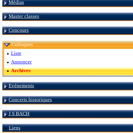
Médias
Master classes
Concours
Colloques
Liste
Annoncer
Archives
Evénements
Concerts historiques
J S BACH
Liens