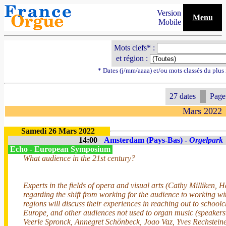
Version
Menu
Mobile
Mots clefs* :
et région :
* Dates (j/mm/aaaa) et/ou mots classés du plus
27 dates
Page
Mars 2022
Samedi 26 Mars 2022
14:00
Amsterdam (Pays-Bas) -
Orgelpark
Echo - European Symposium
What audience in the 21st century?
Experts in the fields of opera and visual arts (Cathy Milliken, H
regarding the shift from working for the audience to working wi
regions will discuss their experiences in reaching out to schoolch
Europe, and other audiences not used to organ music (speaker
Veerle Spronck, Annegret Schönbeck, Joao Vaz, Yves Rechsteiner). 