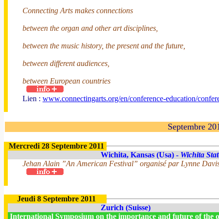
Connecting Arts makes connections
between the organ and other art disciplines,
between the music history, the present and the future,
between different audiences,
between European countries
Lien :
www.connectingarts.org/en/conference-education/confer
Septembre 20
Mercredi 28 Septembre 2011
Wichita, Kansas (Usa) -
Wichita Stat
Jehan Alain ”An American Festival” organisé par Lynne Davi
Jeudi 8 Septembre 2011
Zurich (Suisse)
International Symposium on the importance and future of the