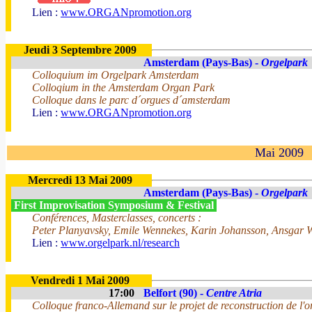
Lien :
www.ORGANpromotion.org
Jeudi 3 Septembre 2009
Amsterdam (Pays-Bas) -
Orgelpark
Colloquium im Orgelpark Amsterdam
Colloqium in the Amsterdam Organ Park
Colloque dans le parc d´orgues d´amsterdam
Lien :
www.ORGANpromotion.org
Mai 2009
Mercredi 13 Mai 2009
Amsterdam (Pays-Bas) -
Orgelpark
First Improvisation Symposium & Festival
Conférences, Masterclasses, concerts :
Peter Planyavsky, Emile Wennekes, Karin Johansson, Ansgar W
Lien :
www.orgelpark.nl/research
Vendredi 1 Mai 2009
17:00
Belfort (90) -
Centre Atria
Colloque franco-Allemand sur le projet de reconstruction de l'o