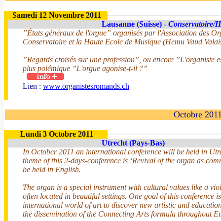
Samedi 12 Novembre 2011
Lausanne (Suisse) -
Conservatoire/H
”États généraux de l'orgue” organisés par l'Association des Or
Conservatoire et la Haute Ecole de Musique (Hemu Vaud Valai
”Regards croisés sur une profession”, ou encore ”L'organiste e
plus polémique ”L'orgue agonise-t-il ?”
Lien :
www.organistesromands.ch
Octobre 201
Lundi 3 Octobre 2011
Utrecht (Pays-Bas)
In October 2011 an international conference will be held in Utre
theme of this 2-days-conference is ‘Revival of the organ as co
be held in English.
The organ is a special instrument with cultural values like a viol
often located in beautiful settings. One goal of this conference 
international world of art to discover new artistic and educati
the dissemination of the Connecting Arts formula throughout E