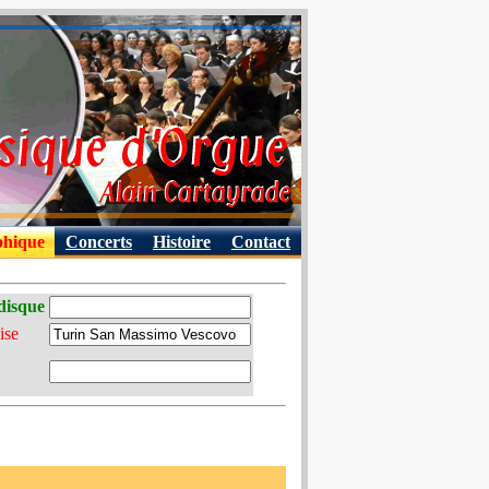
phique
Concerts
Histoire
Contact
disque
ise