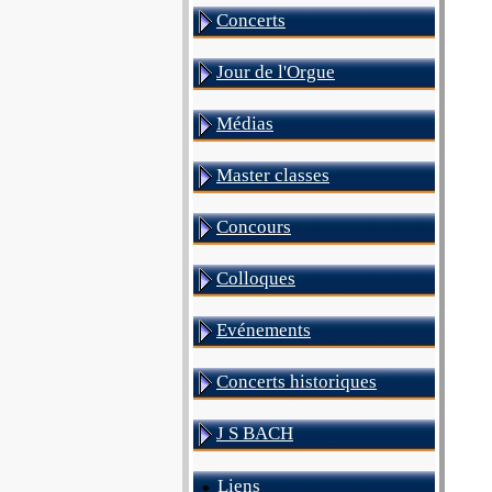
Concerts
Jour de l'Orgue
Médias
Master classes
Concours
Colloques
Evénements
Concerts historiques
J S BACH
Liens