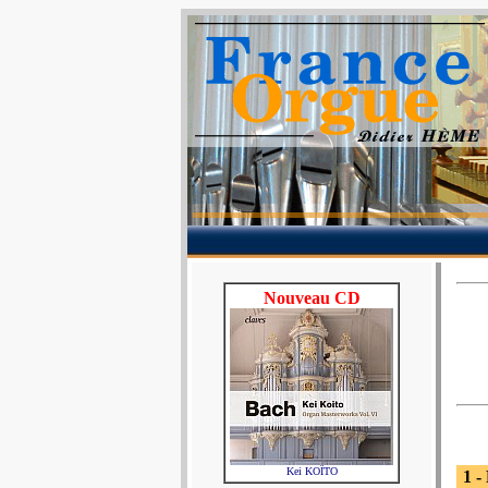
Nouveau CD
Kei KOÏTO
1 -