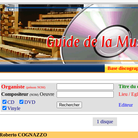
Base discogra
Organiste
Titre du 
(prénom NOM)
Compositeur
Oeuvre
Lieu / Egl
(NOM)
CD
DVD
Editeur
Vinyle
1 disque
 Roberto COGNAZZO