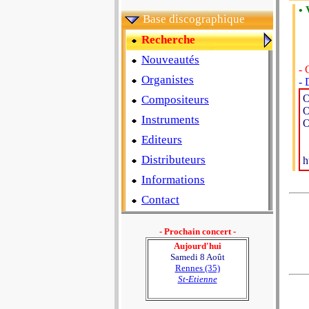
• 
Base discographique
Recherche
Nouveautés
- 
Organistes
- 
O
Compositeurs
O
Instruments
O
Editeurs
Distributeurs
h
Informations
Contact
- Prochain concert -
Aujourd'hui
Samedi 8 Août
Rennes (35)
St-Etienne