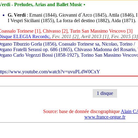
Verdi - Preludes, Arias and Ballet Music •
G. Verdi
: Ernani (1844), Giovanni d´Arco (1845), Attila (1846), I
I Vespri Siciliani (1855), La forza del destino (1882), Aida (1871).
Coassalo Torinese [1], Chivasso [2], Turin San Massimo Vescovo [3]
Disque ELEGIA Records;,
Fev. 2011 [2], Avril 2013 [1], Fev. 2015 [3]
rgano Tiburzio Gorla (1856), Coassalo Torinese sa, Nicolao, Torino /
rgano Fratelli Serassi op. 686 (1865), Chivasso Madonna del Rosario, 
rgano Carlo Vegezzi Bossi (1858-1927), Torino San Massimo Vescov
ttps://www.youtube.com/watch?v=uvuPLdW0CxY
1 disque
Source: base de donnée discographique
Alain 
www.france-orgue.fr