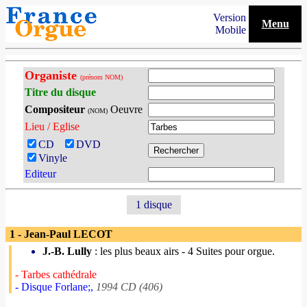
Version
Menu
Mobile
Organiste
(prénom NOM)
Titre du disque
Compositeur
Oeuvre
(NOM)
Lieu / Eglise
CD
DVD
Vinyle
Editeur
1 disque
1 - Jean-Paul LECOT
J.-B. Lully
: les plus beaux airs - 4 Suites pour orgue.
- Tarbes cathédrale
- Disque Forlane;,
1994 CD (406)