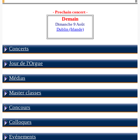
- Prochain concert -
Demain
Dimanche 9 Août
Dublin (Irlande)
Concerts
Jour de l'Orgue
Médias
Master classes
Concours
Colloques
Evénements