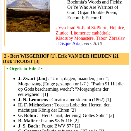
Boehmia’s Woods and Fields;
Or Ye Who Are Warriors of
God; Organ Double Poem;
Encore I; Encore II.
- Vysehrad St-Paul St-Pierre, Hejnice,
Zlutice, Litomerice cathédrale,
Kladruby Monastère, Tabor, Zbraslav
- Disque Arta;,
vers 2010
2 - Bert WISGERHOF [1], Erik VAN DER HEIJDEN [2],
Dick TROOST [3]
• Orgels in Ede 2 •
J. Zwart [Jan]
: ”Uren, dagen, maanden, jaren”;
Morgenzang (Enige gezangen nr.1-7 ); ”Psalm 91 Hij die
op Gods bescherming wacht”; ”Morgenglans der
eeuwigheid” [1]
J. N. Lemmens
: Creator alme siderum (1862) [1]
H. F. Micheelsen
: Toccata Lobe den Herren, den
mächtigen König der Ehren [2]
G. Böhm
: ”Herr Christ, der einig' Gottes Sohn” [2]
B. Matter
: Psalms 98 & 116 [2]
J. S. Bach
: Fugue BWV 577 [2]