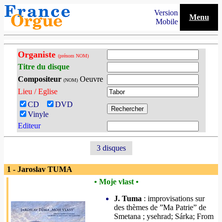
Version
Menu
Mobile
Organiste
(prénom NOM)
Titre du disque
Compositeur
Oeuvre
(NOM)
Lieu / Eglise
CD
DVD
Vinyle
Editeur
3 disques
1 - Jaroslav TUMA
• Moje vlast •
J. Tuma
: improvisations sur
des thèmes de ”Ma Patrie” de
Smetana ; ysehrad; Sárka; From