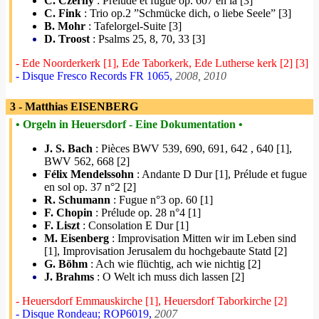
C. Czerny
: Prélude et fugue op. 607 en la [3]
C. Fink
: Trio op.2 ”Schmücke dich, o liebe Seele” [3]
B. Mohr
: Tafelorgel-Suite [3]
D. Troost
: Psalms 25, 8, 70, 33 [3]
- Ede Noorderkerk [1], Ede Taborkerk, Ede Lutherse kerk [2] [3]
- Disque Fresco Records FR 1065,
2008, 2010
3 - Matthias EISENBERG
• Orgeln in Heuersdorf - Eine Dokumentation •
J. S. Bach
: Pièces BWV 539, 690, 691, 642 , 640 [1],
BWV 562, 668 [2]
Félix Mendelssohn
: Andante D Dur [1], Prélude et fugue
en sol op. 37 n°2 [2]
R. Schumann
: Fugue n°3 op. 60 [1]
F. Chopin
: Prélude op. 28 n°4 [1]
F. Liszt
: Consolation E Dur [1]
M. Eisenberg
: Improvisation Mitten wir im Leben sind
[1], Improvisation Jerusalem du hochgebaute Statd [2]
G. Böhm
: Ach wie flüchtig, ach wie nichtig [2]
J. Brahms
: O Welt ich muss dich lassen [2]
- Heuersdorf Emmauskirche [1], Heuersdorf Taborkirche [2]
- Disque Rondeau; ROP6019,
2007