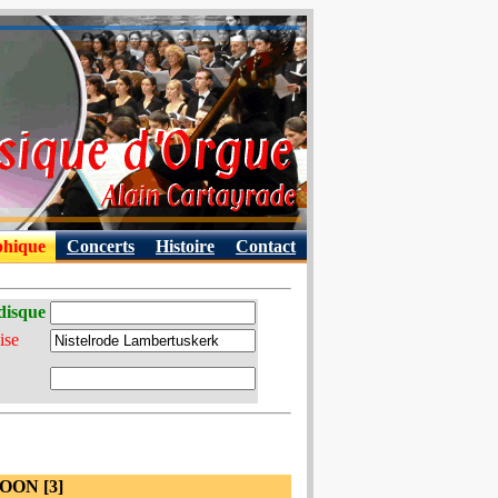
phique
Concerts
Histoire
Contact
disque
ise
OON [3]