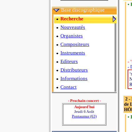
• 
Base discographique
Recherche
Nouveautés
Organistes
Compositeurs
Instruments
Editeurs
- 
- 
Distributeurs
‘
Informations
N
R
Contact
2 -
- Prochain concert -
de 
Aujourd'hui
HÖR
Jeudi 6 Août
Pontaumur (63)
• 