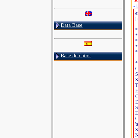
Sc
- 
e
j
Data Base
*
*
*
*
*
Base de datos
*
C
S
S
T
H
O
D
S
H
O
'
S
N