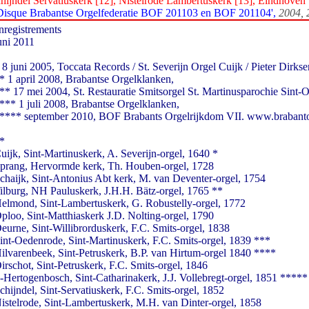
hijndel Servatiuskerk [12], Nistelrode Lambertuskerk [13], Eindhoven 
Disque Brabantse Orgelfederatie BOF 201103 en BOF 201104',
2004, 
nregistrements
uni 2011
 8 juni 2005, Toccata Records / St. Severijn Orgel Cuijk / Pieter Dirkse
* 1 april 2008, Brabantse Orgelklanken,
** 17 mei 2004, St. Restauratie Smitsorgel St. Martinusparochie Sint-
*** 1 juli 2008, Brabantse Orgelklanken,
**** september 2010, BOF Brabants Orgelrijkdom VII. www.brabanto
*
uijk, Sint-Martinuskerk, A. Severijn-orgel, 1640 *
prang, Hervormde kerk, Th. Houben-orgel, 1728
chaijk, Sint-Antonius Abt kerk, M. van Deventer-orgel, 1754
ilburg, NH Pauluskerk, J.H.H. Bätz-orgel, 1765 **
elmond, Sint-Lambertuskerk, G. Robustelly-orgel, 1772
ploo, Sint-Matthiaskerk J.D. Nolting-orgel, 1790
eurne, Sint-Willibrorduskerk, F.C. Smits-orgel, 1838
int-Oedenrode, Sint-Martinuskerk, F.C. Smits-orgel, 1839 ***
ilvarenbeek, Sint-Petruskerk, B.P. van Hirtum-orgel 1840 ****
irschot, Sint-Petruskerk, F.C. Smits-orgel, 1846
s-Hertogenbosch, Sint-Catharinakerk, J.J. Vollebregt-orgel, 1851 *****
chijndel, Sint-Servatiuskerk, F.C. Smits-orgel, 1852
istelrode, Sint-Lambertuskerk, M.H. van Dinter-orgel, 1858