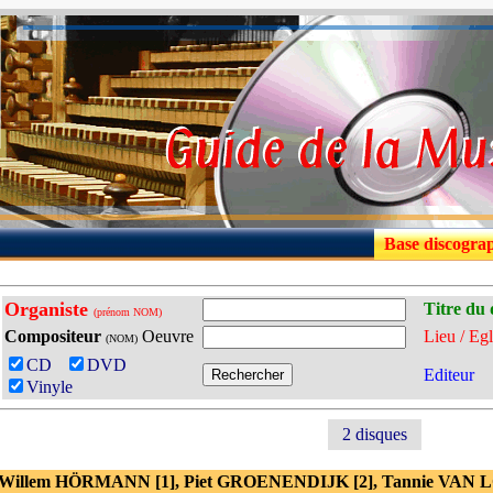
Base discogra
Organiste
Titre du 
(prénom NOM)
Compositeur
Oeuvre
Lieu / Egl
(NOM)
CD
DVD
Editeur
Vinyle
2 disques
 Willem HÖRMANN [1], Piet GROENENDIJK [2], Tannie VAN L