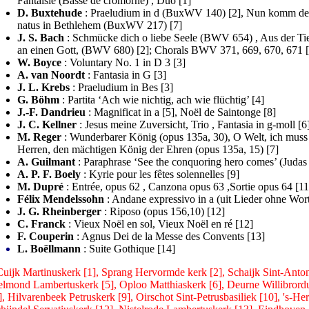
Fantaisie (Basse de cromorne) , Duo [1]
D. Buxtehude
: Praeludium in d (BuxWV 140) [2], Nun komm de
natus in Bethlehem (BuxWV 217) [7]
J. S. Bach
: Schmücke dich o liebe Seele (BWV 654) , Aus der Tie
an einen Gott, (BWV 680) [2]; Chorals BWV 371, 669, 670, 671 
W. Boyce
: Voluntary No. 1 in D 3 [3]
A. van Noordt
: Fantasia in G [3]
J. L. Krebs
: Praeludium in Bes [3]
G. Böhm
: Partita ‘Ach wie nichtig, ach wie flüchtig’ [4]
J.-F. Dandrieu
: Magnificat in a [5], Noël de Saintonge [8]
J. C. Kellner
: Jesus meine Zuversicht, Trio , Fantasia in g-moll [6
M. Reger
: Wunderbarer König (opus 135a, 30), O Welt, ich muss 
Herren, den mächtigen König der Ehren (opus 135a, 15) [7]
A. Guilmant
: Paraphrase ‘See the conquoring hero comes’ (Juda
A. P. F. Boely
: Kyrie pour les fêtes solennelles [9]
M. Dupré
: Entrée, opus 62 , Canzona opus 63 ,Sortie opus 64 [11
Félix Mendelssohn
: Andane expressivo in a (uit Lieder ohne Wor
J. G. Rheinberger
: Riposo (opus 156,10) [12]
C. Franck
: Vieux Noël en sol, Vieux Noël en ré [12]
F. Couperin
: Agnus Dei de la Messe des Convents [13]
L. Boëllmann
: Suite Gothique [14]
Cuijk Martinuskerk [1], Sprang Hervormde kerk [2], Schaijk Sint-Antoni
lmond Lambertuskerk [5], Oploo Matthiaskerk [6], Deurne Willibrord
], Hilvarenbeek Petruskerk [9], Oirschot Sint-Petrusbasiliek [10], 's-H