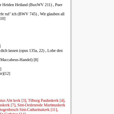
r Heiden Heiland (BuxWV 211) , Puer
fe ruf’ ich (BWV 745) , Wir glauben all
[10]
]
dich lassen (opus 135a, 22) , Lobe den
s Maccabeus-Handel) [8]
]
te)[12]
us Abt kerk [3], Tilburg Pauluskerk [4],
uskerk [7], Sint-Oedenrode Martinuskerk
ertogenbosch Sint-Catharinakerk [11],