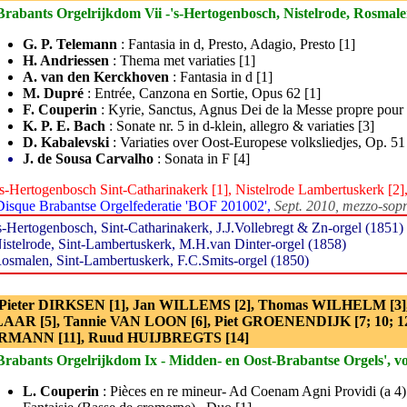
Brabants Orgelrijkdom Vii -'s-Hertogenbosch, Nistelrode, Rosmalen'
G. P. Telemann
: Fantasia in d, Presto, Adagio, Presto [1]
H. Andriessen
: Thema met variaties [1]
A. van den Kerckhoven
: Fantasia in d [1]
M. Dupré
: Entrée, Canzona en Sortie, Opus 62 [1]
F. Couperin
: Kyrie, Sanctus, Agnus Dei de la Messe propre pour 
K. P. E. Bach
: Sonate nr. 5 in d-klein, allegro & variaties [3]
D. Kabalevski
: Variaties over Oost-Europese volksliedjes, Op. 51 
J. de Sousa Carvalho
: Sonata in F [4]
‘s-Hertogenbosch Sint-Catharinakerk [1], Nistelrode Lambertuskerk [2
Disque Brabantse Orgelfederatie 'BOF 201002',
Sept. 2010, mezzo-sopr
s-Hertogenbosch, Sint-Catharinakerk, J.J.Vollebregt & Zn-orgel (1851)
istelrode, Sint-Lambertuskerk, M.H.van Dinter-orgel (1858)
osmalen, Sint-Lambertuskerk, F.C.Smits-orgel (1850)
 Pieter DIRKSEN [1], Jan WILLEMS [2], Thomas WILHELM [3],
LAAR [5], Tannie VAN LOON [6], Piet GROENENDIJK [7; 10; 12
MANN [11], Ruud HUIJBREGTS [14]
Brabants Orgelrijkdom Ix - Midden- en Oost-Brabantse Orgels', vol
L. Couperin
: Pièces en re mineur- Ad Coenam Agni Providi (a 4)