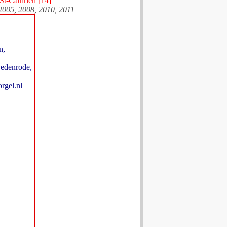
St-Cathrien [14]
2005, 2008, 2010, 2011
n,
Oedenrode,
rgel.nl