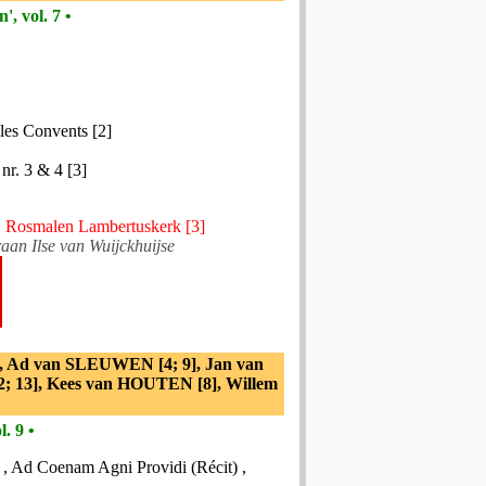
, vol. 7 •
les Convents [2]
nr. 3 & 4 [3]
], Rosmalen Lambertuskerk [3]
aan Ilse van Wuijckhuijse
 Ad van SLEUWEN [4; 9], Jan van
; 13], Kees van HOUTEN [8], Willem
. 9 •
 , Ad Coenam Agni Providi (Récit) ,