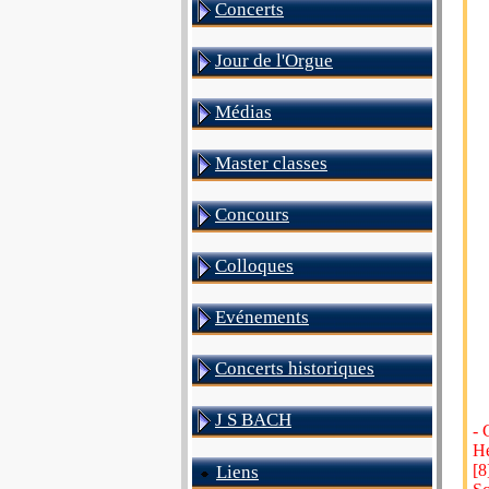
Concerts
Jour de l'Orgue
Médias
Master classes
Concours
Colloques
Evénements
Concerts historiques
J S BACH
- 
He
[8
Liens