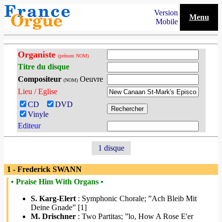
Version
Menu
Mobile
Organiste
(prénom NOM)
Titre du disque
Compositeur
Oeuvre
(NOM)
Lieu / Eglise
CD
DVD
Vinyle
Editeur
1 disque
1 - Frederick SWANN
• Praise Him With Organs •
S. Karg-Elert
: Symphonic Chorale; ”Ach Bleib Mit
Deine Gnade” [1]
M. Drischner
: Two Partitas; ”lo, How A Rose E'er