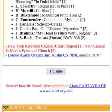
Blooming” ”In Dulci Jubilo” [1]
L. Sowerby
: Requiescat In Pace [1]
H. Murrill
: Carillon [1]
D. Buxtehude
: Magnificat Primi Toni [2]
C. Tournemire
: Communion Mystique [2]
J. Langlais
: Scherzo-Cats [2]
J. Cook
: Paen On ”Divinum Mysterium” [2]
J. Brahms
: ”My Heart Is Filled With Longing” [2]
J. S. Bach
: Toccata (Dorian) BWV 538 [2]
- New York Riverside Church [Christ chapel] [1], New Canaan
St-Mark's Episcopal Church [2]
- Disque Austin Organs, Inc. Austin CS 7058,
années 1970?
1 disque
Source: base de donnée discographique
Alain CARTAYRADE
www.france-orgue.fr
Base discographique