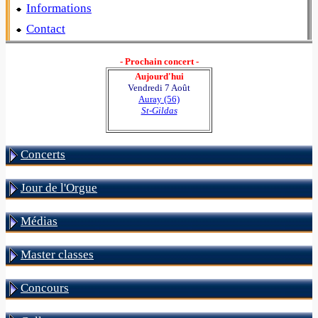
Informations
Contact
- Prochain concert -
Aujourd'hui
Vendredi 7 Août
Auray (56)
St-Gildas
Concerts
Jour de l'Orgue
Médias
Master classes
Concours