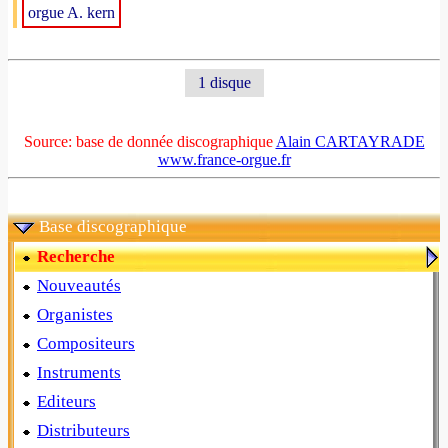
orgue A. kern
1 disque
Source: base de donnée discographique
Alain CARTAYRADE
www.france-orgue.fr
Base discographique
Recherche
Nouveautés
Organistes
Compositeurs
Instruments
Editeurs
Distributeurs