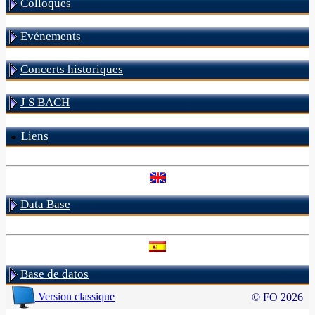
Colloques
Evénements
Concerts historiques
J S BACH
Liens
Data Base
Base de datos
Version classique
© FO 2026