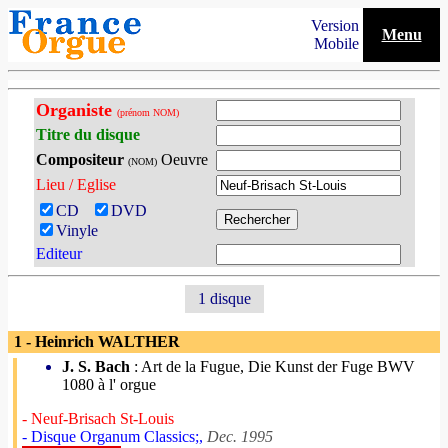
Version
Menu
Mobile
Organiste
(prénom NOM)
Titre du disque
Compositeur
Oeuvre
(NOM)
Lieu / Eglise
CD
DVD
Vinyle
Editeur
1 disque
1 - Heinrich WALTHER
J. S. Bach
: Art de la Fugue, Die Kunst der Fuge BWV
1080 à l' orgue
- Neuf-Brisach St-Louis
- Disque Organum Classics;,
Dec. 1995