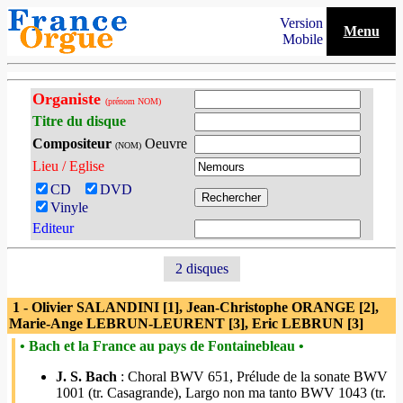
Version
Menu
Mobile
Organiste
(prénom NOM)
Titre du disque
Compositeur
Oeuvre
(NOM)
Lieu / Eglise
CD
DVD
Vinyle
Editeur
2 disques
1 - Olivier SALANDINI [1], Jean-Christophe ORANGE [2],
Marie-Ange LEBRUN-LEURENT [3], Eric LEBRUN [3]
• Bach et la France au pays de Fontainebleau •
J. S. Bach
: Choral BWV 651, Prélude de la sonate BWV
1001 (tr. Casagrande), Largo non ma tanto BWV 1043 (tr.