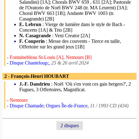
Salandini) [1A]; Chorals BWV 659 , 631 [2A]; Pastorale
de l'Oratorio de Noël BWV 248 (tr. MA Leurent) [3A];
Choral BWV 663 [1B]; Andante BWV 1003 (tr.
Casagrande) [2B]
E. Lebrun
: Vierge de lumière dans le style de Bach -
Concerto [1A] & Trio [2B]
N. Casagrande
: Veni Creator [2A]
F. Couperin
: Messe des couvents - Tierce en taille,
Offertoire sur les grand jeux [1B]
- Fontainebleau St-Louis [A], Nemours [B]
- Disque Chanteloup;,
25 & 26 avril 2024
2 - François-Henri HOUBART
J.-F. Dandrieu
: Noël ‘Où s'en vont ces gais bergers?', 2
Fugues, 3 Offertoires, Magnificat.
- Nemours
- Disque Chamade; Orgues Île-de-France,
11 / 1993 CD (434)
2 disques