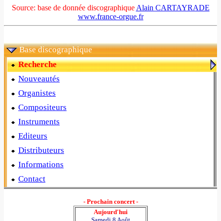
Source: base de donnée discographique
Alain CARTAYRADE
www.france-orgue.fr
Base discographique
Recherche
Nouveautés
Organistes
Compositeurs
Instruments
Editeurs
Distributeurs
Informations
Contact
- Prochain concert -
Aujourd'hui
Samedi 8 Août