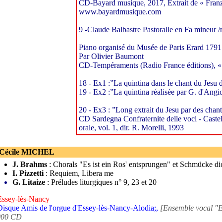
CD-Bayard musique, 2017, Extrait de « Franz 
www.bayardmusique.com
9 -Claude Balbastre Pastoralle en Fa mineur 
Piano organisé du Musée de Paris Erard 1791
Par Olivier Baumont
CD-Tempéraments (Radio France éditions), «
18 - Ex1 :”La quintina dans le chant du Jesu 
19 - Ex2 :”La quintina réalisée par G. d'Angi
20 - Ex3 : ”Long extrait du Jesu par des chan
CD Sardegna Confraternite delle voci - Castels
orale, vol. 1, dir. R. Morelli, 1993
 Cécile MICHEL
J. Brahms
: Chorals "Es ist ein Ros' entsprungen" et Schmücke di
I. Pizzetti
: Requiem, Libera me
G. Litaize
: Préludes liturgiques n° 9, 23 et 20
Essey-lès-Nancy
Disque Amis de l'orgue d'Essey-lès-Nancy-Alodia;,
[Ensemble vocal "Ex
000 CD