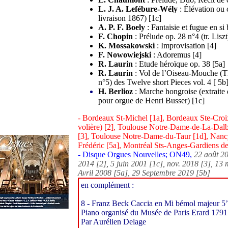
L. J. A. Lefébure-Wély
: Élévation ou
livraison 1867) [1c]
A. P. F. Boely
: Fantaisie et fugue en si 
F. Chopin
: Prélude op. 28 n°4 (tr. Liszt
K. Mossakowski
: Improvisation [4]
F. Nowowiejski
: Adoremus [4]
R. Laurin
: Etude héroïque op. 38 [5a]
R. Laurin
: Vol de l’Oiseau-Mouche (T
n°5) des Twelve short Pieces vol. 4 [ 5b
H. Berlioz
: Marche hongroise (extraite 
pour orgue de Henri Busser) [1c]
- Bordeaux St-Michel [1a], Bordeaux Ste-Croi
volière) [2], Toulouse Notre-Dame-de-La-Dalba
[3], Toulouse Notre-Dame-du-Taur [1d], Nancy
Frédéric [5a], Montréal Sts-Anges-Gardiens d
- Disque Orgues Nouvelles; ON49,
22 août 2
2014 [2], 5 juin 2001 [1c], nov. 2018 [3], 13 
Avril 2008 [5a], 29 Septembre 2019 [5b]
en complément :
8 - Franz Beck Caccia en Mi bémol majeur 5
Piano organisé du Musée de Paris Erard 1791
Par Aurélien Delage