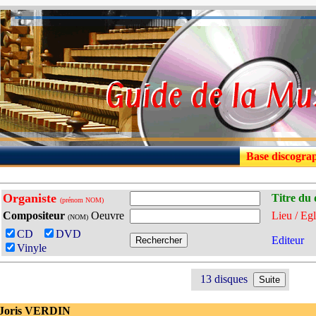
Base discogra
Organiste
Titre du 
(prénom NOM)
Compositeur
Oeuvre
Lieu / Egl
(NOM)
CD
DVD
Editeur
Vinyle
13 disques
 Joris VERDIN