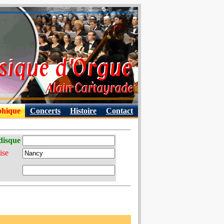
phique
Concerts
Histoire
Contact
disque
ise