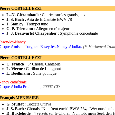
 Pierre CORTELLEZZI
L.-N. Clérambault
: Caprice sur les grands jeux
J. S. Bach
: Aria de la Cantate BWV 78
J. Stanley
: Trompet tune
G. P. Telemann
: Allegro en ré majeur
J.-J. Beauvarlet-Charpentier
: Symphonie concertante
Essey-lès-Nancy
Disque Amis de l'orgue d'Essey-lès-Nancy-Alodia;,
[F. Herbeuval Trom
 Pierre CORTELLEZZI
C. Franck
: 3° Choral, Cantabile
L. Vierne
: Carillon de Longpont
L. Boëllmann
: Suite gothique
Nancy cathédrale
Disque Alodia Production,
2000? CD
 François MENISSIER
G. Muffat
: Toccata Ottava
J. S. Bach
: Chorals "Nun freut euch" BWV 734, "Wer nur den li
D. Buxtehude
: 4 versets sur le Choral "Nun lob, mein Seel, den 