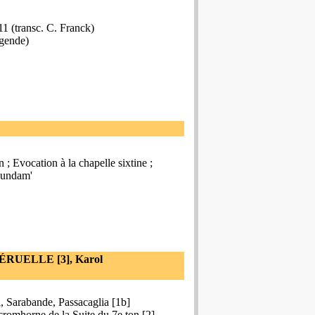
 11 (transc. C. Franck)
égende)
 Evocation à la chapelle sixtine ;
m undam'
DÉRUELLE [3], Karol
a, Sarabande, Passacaglia [1b]
cromhorne de la Suite du 7e ton [2]