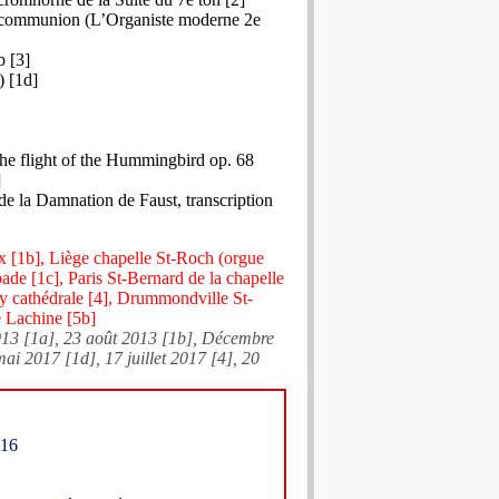
 communion (L’Organiste moderne 2e
b [3]
) [1d]
he flight of the Hummingbird op. 68
]
de la Damnation de Faust, transcription
x [1b], Liège chapelle St-Roch (orgue
de [1c], Paris St-Bernard de la chapelle
 cathédrale [4], Drummondville St-
e Lachine [5b]
013 [1a], 23 août 2013 [1b], Décembre
mai 2017 [1d], 17 juillet 2017 [4], 20
’16