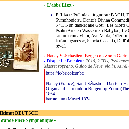
• L'abbé Liszt •
F. Liszt
: Prélude et fugue sur BACH, E
Symphonie zu Dante's Divina Commedia
N°1, Nun danket alle Gott , Les Morts O
Psalm An den Wassern zu Babylon, Le C
sacrum convivium, Ave Maria, Offertori
Krönungsmesse, Sancta Caecilia, Dall'
réveil
- Nancy St-Sébastien, Bergen op Zoom Gertr
- Disque Le Bricoleur,
2016, 2CDs, Psallentes
Masset soprano, Guido de Neve, violin, Auréli
https://le-bricoleur.be
Nancy (France), Saint-Sébastien, Dalstein-Ha
Organ and harmonium Bergen op Zoom (The N
1864
harmonium Mustel 1874
 Helmut DEUTSCH
Grande Pièce Symphonique •