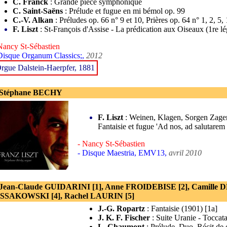
C. Franck
: Grande pièce symphonique
C. Saint-Saëns
: Prélude et fugue en mi bémol op. 99
C.-V. Alkan
: Préludes op. 66 n° 9 et 10, Prières op. 64 n° 1, 2, 5,
F. Liszt
: St-François d'Assise - La prédication aux Oiseaux (1re l
Nancy St-Sébastien
Disque Organum Classics;,
2012
rgue Dalstein-Haerpfer, 1881
 Stéphane BECHY
F. Liszt
: Weinen, Klagen, Sorgen Zagen ;
Fantaisie et fugue 'Ad nos, ad salutare
- Nancy St-Sébastien
- Disque Maestria, EMV13,
avril 2010
 Jean-Claude GUIDARINI [1], Anne FROIDEBISE [2], Camille 
SAKOWSKI [4], Rachel LAURIN [5]
J.-G. Ropartz
: Fantaisie (1901) [1a]
J. K. F. Fischer
: Suite Uranie - Toccat
L. Chaumont
: Prélude, Duo, Récit de 