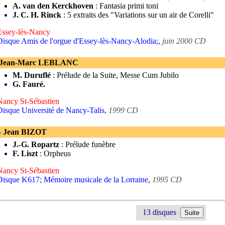
A. van den Kerckhoven
: Fantasia primi toni
J. C. H. Rinck
: 5 extraits des "Variations sur un air de Corelli"
Essey-lès-Nancy
Disque Amis de l'orgue d'Essey-lès-Nancy-Alodia;,
juin 2000 CD
 Jean-Marc LEBLANC
M. Duruflé
: Prélude de la Suite, Messe Cum Jubilo
G. Fauré.
Nancy St-Sébastien
Disque Université de Nancy-Talis,
1999 CD
- Jean BIZOT
J.-G. Ropartz
: Prélude funèbre
F. Liszt
: Orpheus
Nancy St-Sébastien
Disque K617; Mémoire musicale de la Lorraine,
1995 CD
13 disques