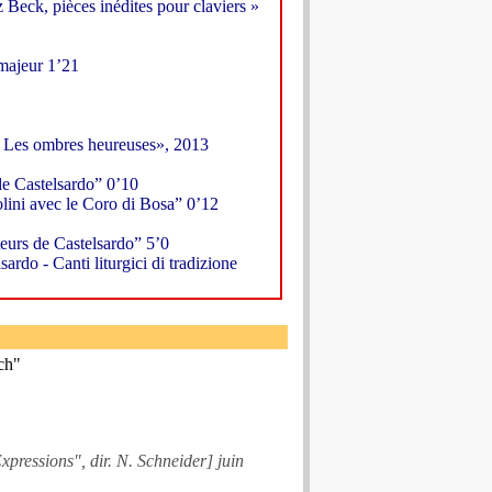
Beck, pièces inédites pour claviers »
/majeur 1’21
 Les ombres heureuses», 2013
de Castelsardo” 0’10
olini avec le Coro di Bosa” 0’12
teurs de Castelsardo” 5’0
ardo - Canti liturgici di tradizione
ch"
pressions", dir. N. Schneider] juin