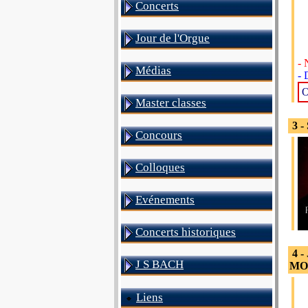
Concerts
Jour de l'Orgue
- 
Médias
- 
O
Master classes
3 -
Concours
Colloques
Evénements
Concerts historiques
4 -
J S BACH
MOS
Liens