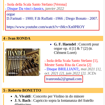
- Isola della Scala Santo Stefano [Verona]
- Disque Da vinci classics,
janvier 2022
orgue
D.Farinati – 1900; F.lli Ruffatti –1966 ; Diego Bonato - 2007.
https://www.youtube.com/watch?v=iMcvXn0PROY
4 - Ivan RONDA
G. F. Haendel
: Concerti pour
orgue op. 4 [1] & 7 [2] (tr.
Clément Loret)
- Isola della Scala Santo Stefano [1],
Mestre Santa Rita da Cascia [2]
- Disque BRILLIANT;,
mai 2021 [1],
oct. 2021 [2], juin 2022 [2]. 3CDs
ivanronda2@gmail.com
5 - Roberto BONETTO
A. Vivaldi
: Concerto per Violino in do minore
J. S. Bach
: Capriccio sopra la lontananza del fratello
dilettissimo