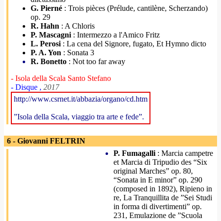
G. Pierné
: Trois pièces (Prélude, cantilène, Scherzando)
op. 29
R. Hahn
: A Chloris
P. Mascagni
: Intermezzo a l'Amico Fritz
L. Perosi
: La cena del Signore, fugato, Et Hymno dicto
P. A. Yon
: Sonata 3
R. Bonetto
: Not too far away
- Isola della Scala Santo Stefano
- Disque ,
2017
http://www.csrnet.it/abbazia/organo/cd.htm
”Isola della Scala, viaggio tra arte e fede”.
6 - Giovanni FELTRIN
P. Fumagalli
: Marcia campetre
et Marcia di Tripudio des “Six
original Marches” op. 80,
“Sonata in E minor” op. 290
(composed in 1892), Ripieno in
re, La Tranquillita de ”Sei Studi
in forma di divertimenti” op.
231, Emulazione de ”Scuola