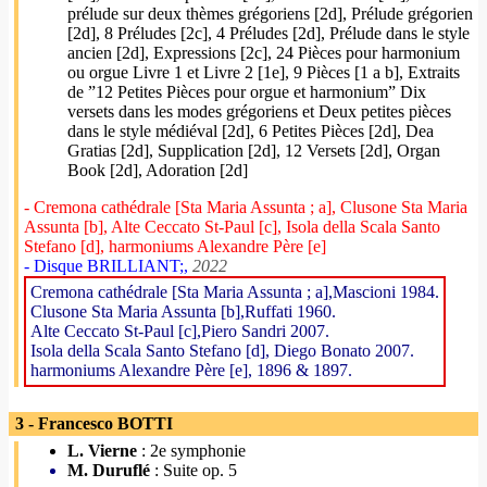
prélude sur deux thèmes grégoriens [2d], Prélude grégorien
[2d], 8 Préludes [2c], 4 Préludes [2d], Prélude dans le style
ancien [2d], Expressions [2c], 24 Pièces pour harmonium
ou orgue Livre 1 et Livre 2 [1e], 9 Pièces [1 a b], Extraits
de ”12 Petites Pièces pour orgue et harmonium” Dix
versets dans les modes grégoriens et Deux petites pièces
dans le style médiéval [2d], 6 Petites Pièces [2d], Dea
Gratias [2d], Supplication [2d], 12 Versets [2d], Organ
Book [2d], Adoration [2d]
- Cremona cathédrale [Sta Maria Assunta ; a], Clusone Sta Maria
Assunta [b], Alte Ceccato St-Paul [c], Isola della Scala Santo
Stefano [d], harmoniums Alexandre Père [e]
- Disque BRILLIANT;,
2022
Cremona cathédrale [Sta Maria Assunta ; a],Mascioni 1984.
Clusone Sta Maria Assunta [b],Ruffati 1960.
Alte Ceccato St-Paul [c],Piero Sandri 2007.
Isola della Scala Santo Stefano [d], Diego Bonato 2007.
harmoniums Alexandre Père [e], 1896 & 1897.
3 - Francesco BOTTI
L. Vierne
: 2e symphonie
M. Duruflé
: Suite op. 5