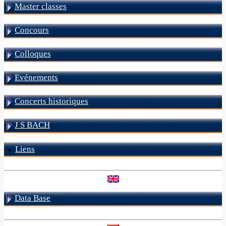
Master classes
Concours
Colloques
Evénements
Concerts historiques
J S BACH
Liens
Data Base