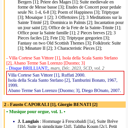
Bergers [1]; Priere des Mages [1]; Suite medievale en
forme de Messe basse [3]; Etudes de Concert pour pedale
seule Nr. 1-4, 6-8 [3]; Poem of Happiness [3]; Triptyque
[3]; Mosaique 1 [2]; 3 Offertoires [2]; 3 Meditations sur la
Sainte Trinité [2]; Dominica in Palmis [2]; Incantation pour
un jour saint [2]; Office de la Fete de la Sainte-Trinite [1];
Office pour la Sainte famille [1]; 2 Pieces breves [2]; 3
Pieces faciles [2]; Fete [3]; Triptyque gregorien [3];
Fantasy on two Old Scottish Themes [3]; Folklroric Suite
[3]; Minature II [2]; 3 Characteristic Pieces [2];
- Villa Cortese San Vittore [1], Isola della Scala Santo Stefano
[2], Abano Terme San Lorenzo [Duomo; 3]
- Disque BRILLIANT;,
mars, Déc. 2023, 5CD, vol. 2
Villa Cortese San Vittore [1], Ruffati 2000.
Isola della Scala Santo Stefano [2], Tamburini Bonato, 1967,
1999.
Abano Terme San Lorenzo [Duomo; 3], Diego BOnato, 2007.
2 - Fausto CAPORALI [1], Giorgio BENATI [2]
• Musique pour orgue, vol. 1. •
J. Langlais
: Hommage à Frescobaldi [1a], Suite Brève
[1b], Suite in simplicitate [2d], Talitha Koum [2c], Petit