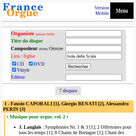
Version
Menu
Mobile
Organiste
(prénom NOM)
Titre du disque
Compositeur
Oeuvre
(NOM)
Lieu / Eglise
CD
DVD
Vinyle
Editeur
7 disques
1 - Fausto CAPORALI [1], Giorgio BENATI [2], Alessandro
PERIN [3]
• Musique pour orgue, vol. 2 •
J. Langlais
: Symphonies Nr. 1 & 3 [1]; 2 Offertoires pour
tous les temps [1]; 8 Chants de Bretagne [1]; Chant des