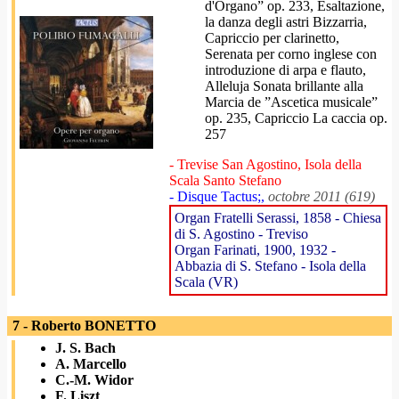
d'Organo” op. 233, Esaltazione,
la danza degli astri Bizzarria,
Capriccio per clarinetto,
Serenata per corno inglese con
introduzione di arpa e flauto,
Alleluja Sonata brillante alla
Marcia de ”Ascetica musicale”
op. 235, Capriccio La caccia op.
257
- Trevise San Agostino, Isola della
Scala Santo Stefano
- Disque Tactus;,
octobre 2011 (619)
Organ Fratelli Serassi, 1858 - Chiesa
di S. Agostino - Treviso
Organ Farinati, 1900, 1932 -
Abbazia di S. Stefano - Isola della
Scala (VR)
7 - Roberto BONETTO
J. S. Bach
A. Marcello
C.-M. Widor
F. Liszt