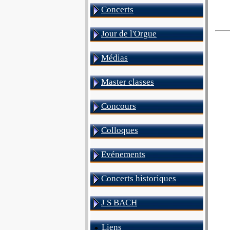
Concerts
Jour de l'Orgue
Médias
Master classes
Concours
Colloques
Evénements
Concerts historiques
J S BACH
Liens