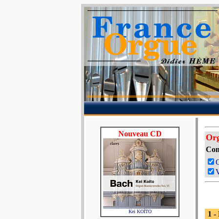
Nouveau CD
Org
Com
V
Kei KOÏTO
1 -