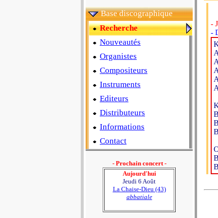
Base discographique
- 
Recherche
- 
Nouveautés
K
A
Organistes
A
Compositeurs
A
A
Instruments
A
Editeurs
K
Distributeurs
B
B
Informations
B
Contact
O
B
- Prochain concert -
B
Aujourd'hui
Jeudi 6 Août
La Chaise-Dieu (43)
abbatiale