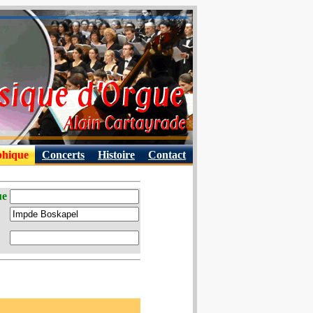
phique
Concerts
Histoire
Contact
ue