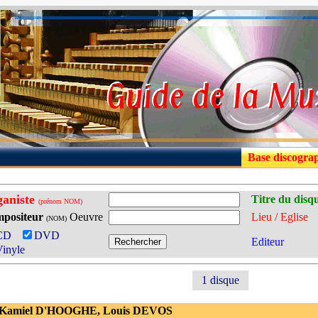
Base discogra
aniste
Titre du disq
(prénom NOM)
positeur
Oeuvre
Lieu / Eglise
(NOM)
CD
DVD
Editeur
inyle
1 disque
 Kamiel D'HOOGHE, Louis DEVOS