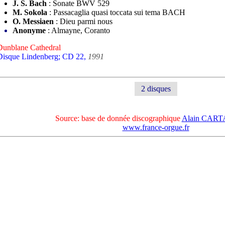
J. S. Bach
: Sonate BWV 529
M. Sokola
: Passacaglia quasi toccata sui tema BACH
O. Messiaen
: Dieu parmi nous
Anonyme
: Almayne, Coranto
Dunblane Cathedral
Disque Lindenberg; CD 22,
1991
2 disques
Source: base de donnée discographique
Alain CAR
www.france-orgue.fr