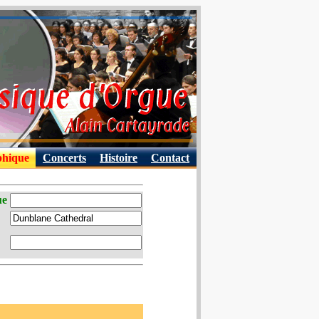
phique
Concerts
Histoire
Contact
ue