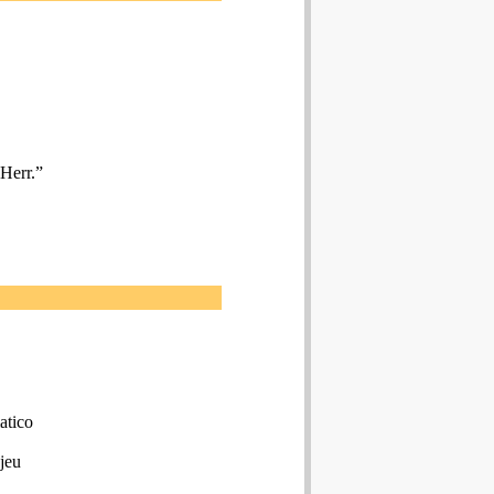
 Herr.”
atico
 jeu