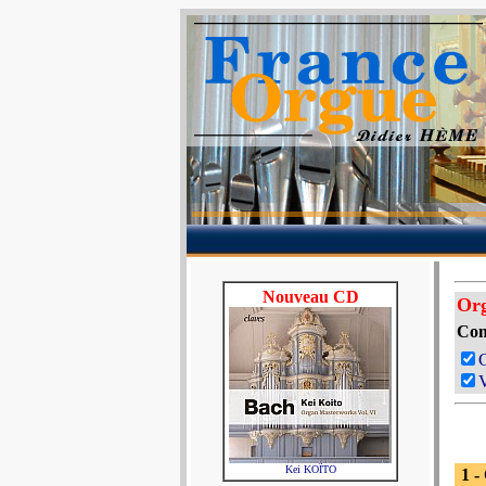
Nouveau CD
Org
Com
V
Kei KOÏTO
1 -