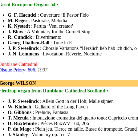
Great European Organs 54 •
G. F. Haendel
: Ouverture ‘Il Pastor Fido'
M. Reger
: Pastorale, Melodia
K. Nystedt
: Partita ‘Veni creator'
J. Blow
: A Voluntary for the Cornett Stop
R. Cundick
: Divertimento
Georg Thalben-Ball
: Tune in E
J. P. Sweelinck
: Chorale Variations “Herzlich lieb hab ich dich, o
J. N. Lemmens
: Invocation, Rêverie, Nocturne
Dunblane Cathedral
Disque Priory; 606,
1997
 George WILSON
Flentrop organ from Dunblane Cathedral Scotland •
J. P. Sweelinck
: Allein Gott in der Höh; Malle sijmen
W. Kinloch
: Gallaird of the Long Paven
O. Gibbons
: Prelude, Fantasia
T. Merula
: Intonazione cromatica del quarto tono; Capriccio crom
D. Buxtehude
: Pièces BuxWV 160, 206
P. du Mage
: Plein jeu, Tierce en taille, Basse de trompette, Grand
J. Stanley
: Voluntary op. 5 n°7