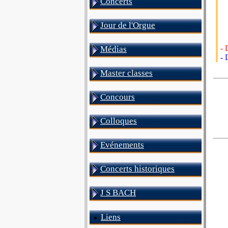
Concerts
Jour de l'Orgue
- 
Médias
- 
Master classes
Concours
Colloques
Evénements
Concerts historiques
J S BACH
Liens