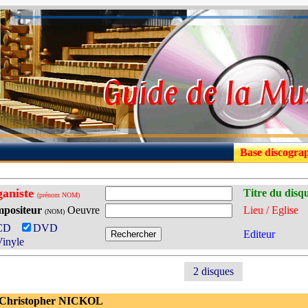
Base discogra
aniste
Titre du disq
(prénom NOM)
positeur
Oeuvre
Lieu / Eglise
(NOM)
CD
DVD
Editeur
inyle
2 disques
 Christopher NICKOL