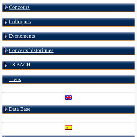
Concours
Colloques
Evénements
Concerts historiques
J S BACH
Liens
Data Base