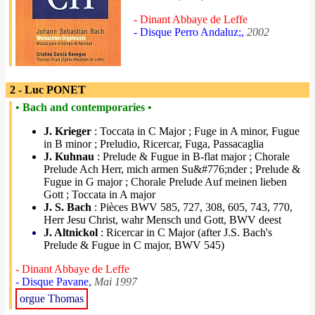
- Dinant Abbaye de Leffe
- Disque Perro Andaluz;,
2002
2 - Luc PONET
• Bach and contemporaries •
J. Krieger
: Toccata in C Major ; Fuge in A minor, Fugue
in B minor ; Preludio, Ricercar, Fuga, Passacaglia
J. Kuhnau
: Prelude & Fugue in B-flat major ; Chorale
Prelude Ach Herr, mich armen Su&#776;nder ; Prelude &
Fugue in G major ; Chorale Prelude Auf meinen lieben
Gott ; Toccata in A major
J. S. Bach
: Pièces BWV 585, 727, 308, 605, 743, 770,
Herr Jesu Christ, wahr Mensch und Gott, BWV deest
J. Altnickol
: Ricercar in C Major (after J.S. Bach's
Prelude & Fugue in C major, BWV 545)
- Dinant Abbaye de Leffe
- Disque Pavane,
Mai 1997
orgue Thomas