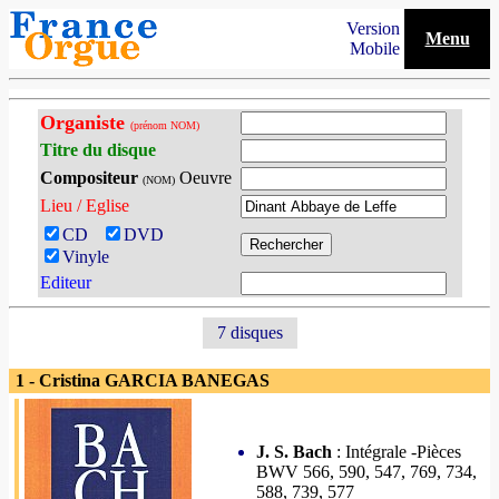
Version
Menu
Mobile
Organiste
(prénom NOM)
Titre du disque
Compositeur
Oeuvre
(NOM)
Lieu / Eglise
CD
DVD
Vinyle
Editeur
7 disques
1 - Cristina GARCIA BANEGAS
J. S. Bach
: Intégrale -Pièces
BWV 566, 590, 547, 769, 734,
588, 739, 577