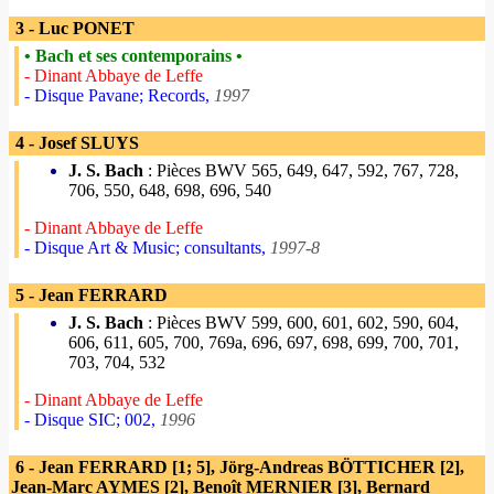
3 - Luc PONET
• Bach et ses contemporains •
- Dinant Abbaye de Leffe
- Disque Pavane; Records,
1997
4 - Josef SLUYS
J. S. Bach
: Pièces BWV 565, 649, 647, 592, 767, 728,
706, 550, 648, 698, 696, 540
- Dinant Abbaye de Leffe
- Disque Art & Music; consultants,
1997-8
5 - Jean FERRARD
J. S. Bach
: Pièces BWV 599, 600, 601, 602, 590, 604,
606, 611, 605, 700, 769a, 696, 697, 698, 699, 700, 701,
703, 704, 532
- Dinant Abbaye de Leffe
- Disque SIC; 002,
1996
6 - Jean FERRARD [1; 5], Jörg-Andreas BÖTTICHER [2],
Jean-Marc AYMES [2], Benoît MERNIER [3], Bernard