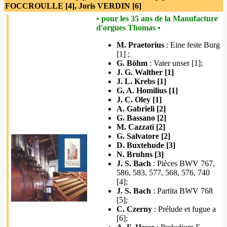
FOCCROULLE [4], Joris VERDIN [6]
• pour les 35 ans de la Manufacture
d'orgues Thomas •
M. Praetorius
: Eine feste Burg
[1] ;
G. Böhm
: Vater unser [1];
J. G. Walther [1]
J. L. Krebs [1]
G. A. Homilius [1]
J. C. Oley [1]
A. Gabrieli [2]
G. Bassano [2]
M. Cazzati [2]
G. Salvatore [2]
D. Buxtehude [3]
N. Bruhns [3]
J. S. Bach
: Pièces BWV 767,
586, 583, 577, 568, 576, 740
[4];
J. S. Bach
: Partita BWV 768
[5];
C. Czerny
: Prélude et fugue a
[6];