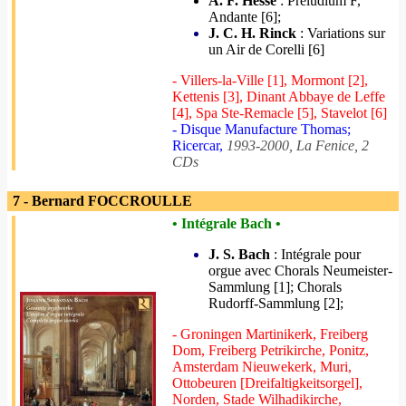
A. F. Hesse
: Preludium F,
Andante [6];
J. C. H. Rinck
: Variations sur
un Air de Corelli [6]
- Villers-la-Ville [1], Mormont [2],
Kettenis [3], Dinant Abbaye de Leffe
[4], Spa Ste-Remacle [5], Stavelot [6]
- Disque Manufacture Thomas;
Ricercar,
1993-2000, La Fenice, 2
CDs
7 - Bernard FOCCROULLE
• Intégrale Bach •
J. S. Bach
: Intégrale pour
orgue avec Chorals Neumeister-
Sammlung [1]; Chorals
Rudorff-Sammlung [2];
- Groningen Martinikerk, Freiberg
Dom, Freiberg Petrikirche, Ponitz,
Amsterdam Nieuwekerk, Muri,
Ottobeuren [Dreifaltigkeitsorgel],
Norden, Stade Wilhadikirche,