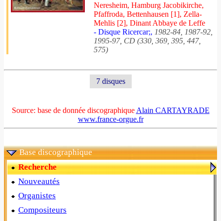
Neresheim, Hamburg Jacobikirche,
Pfaffroda, Bettenhausen [1], Zella-
Mehlis [2], Dinant Abbaye de Leffe
- Disque Ricercar;,
1982-84, 1987-92,
1995-97, CD (330, 369, 395, 447,
575)
7 disques
Source: base de donnée discographique
Alain CARTAYRADE
www.france-orgue.fr
Base discographique
Recherche
Nouveautés
Organistes
Compositeurs