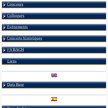
Concours
Colloques
Evénements
Concerts historiques
J S BACH
Liens
Data Base