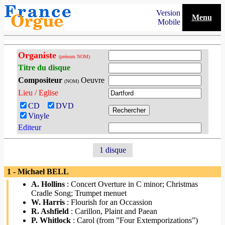
Version
Menu
Mobile
Organiste
(prénom NOM)
Titre du disque
Compositeur
Oeuvre
(NOM)
Lieu / Eglise
CD
DVD
Vinyle
Editeur
1 disque
1 - Michael BELL
A. Hollins
: Concert Overture in C minor; Christmas
Cradle Song; Trumpet menuet
W. Harris
: Flourish for an Occassion
R. Ashfield
: Carillon, Plaint and Paean
P. Whitlock
: Carol (from ”Four Extemporizations”)