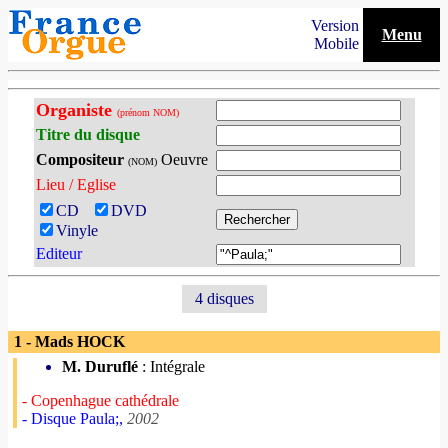
Version
Menu
Mobile
Organiste
(prénom NOM)
Titre du disque
Compositeur
Oeuvre
(NOM)
Lieu / Eglise
CD
DVD
Vinyle
Editeur
4 disques
1 - Mads HOCK
M. Duruflé
: Intégrale
- Copenhague cathédrale
- Disque Paula;,
2002