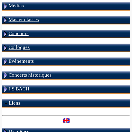
Médias
Master classes
Concours
Colloques
Evénements
Concerts historiques
J S BACH
Liens
Data Base