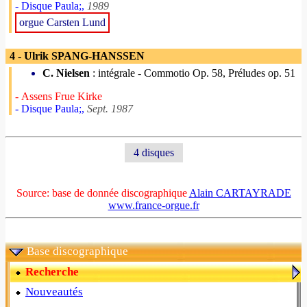
- Disque Paula;,
1989
orgue Carsten Lund
4 - Ulrik SPANG-HANSSEN
C. Nielsen
: intégrale - Commotio Op. 58, Préludes op. 51
- Assens Frue Kirke
- Disque Paula;,
Sept. 1987
4 disques
Source: base de donnée discographique
Alain CARTAYRADE
www.france-orgue.fr
Base discographique
Recherche
Nouveautés