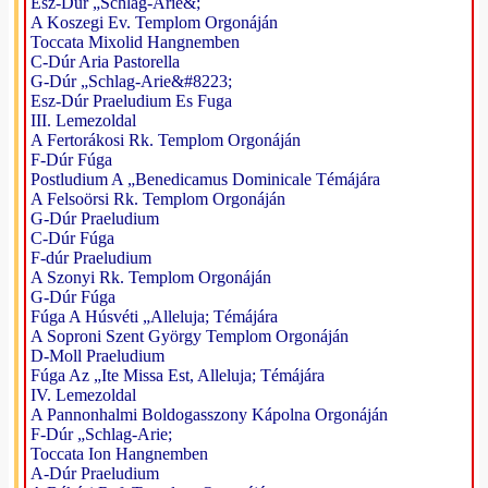
Esz-Dúr „Schlag-Arie&;
A Koszegi Ev. Templom Orgonáján
Toccata Mixolid Hangnemben
C-Dúr Aria Pastorella
G-Dúr „Schlag-Arie&#8223;
Esz-Dúr Praeludium Es Fuga
III. Lemezoldal
A Fertorákosi Rk. Templom Orgonáján
F-Dúr Fúga
Postludium A „Benedicamus Dominicale Témájára
A Felsoörsi Rk. Templom Orgonáján
G-Dúr Praeludium
C-Dúr Fúga
F-dúr Praeludium
A Szonyi Rk. Templom Orgonáján
G-Dúr Fúga
Fúga A Húsvéti „Alleluja; Témájára
A Soproni Szent György Templom Orgonáján
D-Moll Praeludium
Fúga Az „Ite Missa Est, Alleluja; Témájára
IV. Lemezoldal
A Pannonhalmi Boldogasszony Kápolna Orgonáján
F-Dúr „Schlag-Arie;
Toccata Ion Hangnemben
A-Dúr Praeludium