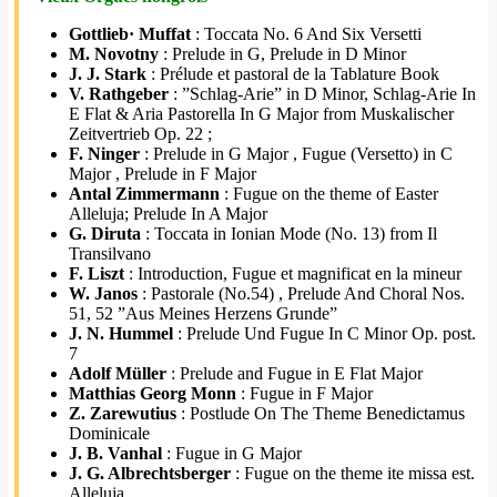
Gottlieb· Muffat
: Toccata No. 6 And Six Versetti
M. Novotny
: Prelude in G, Prelude in D Minor
J. J. Stark
: Prélude et pastoral de la Tablature Book
V. Rathgeber
: ”Schlag-Arie” in D Minor, Schlag-Arie In
E Flat & Aria Pastorella In G Major from Muskalischer
Zeitvertrieb Op. 22 ;
F. Ninger
: Prelude in G Major , Fugue (Versetto) in C
Major , Prelude in F Major
Antal Zimmermann
: Fugue on the theme of Easter
Alleluja; Prelude In A Major
G. Diruta
: Toccata in Ionian Mode (No. 13) from Il
Transilvano
F. Liszt
: Introduction, Fugue et magnificat en la mineur
W. Janos
: Pastorale (No.54) , Prelude And Choral Nos.
51, 52 ”Aus Meines Herzens Grunde”
J. N. Hummel
: Prelude Und Fugue In C Minor Op. post.
7
Adolf Müller
: Prelude and Fugue in E Flat Major
Matthias Georg Monn
: Fugue in F Major
Z. Zarewutius
: Postlude On The Theme Benedictamus
Dominicale
J. B. Vanhal
: Fugue in G Major
J. G. Albrechtsberger
: Fugue on the theme ite missa est.
Alleluja