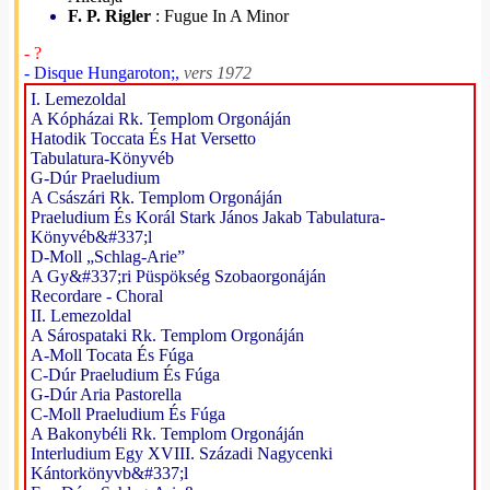
F. P. Rigler
: Fugue In A Minor
- ?
- Disque Hungaroton;,
vers 1972
I. Lemezoldal
A Kópházai Rk. Templom Orgonáján
Hatodik Toccata És Hat Versetto
Tabulatura-Könyvéb
G-Dúr Praeludium
A Császári Rk. Templom Orgonáján
Praeludium És Korál Stark János Jakab Tabulatura-
Könyvéb&#337;l
D-Moll „Schlag-Arie”
A Gy&#337;ri Püspökség Szobaorgonáján
Recordare - Choral
II. Lemezoldal
A Sárospataki Rk. Templom Orgonáján
A-Moll Tocata És Fúga
C-Dúr Praeludium És Fúga
G-Dúr Aria Pastorella
C-Moll Praeludium És Fúga
A Bakonybéli Rk. Templom Orgonáján
Interludium Egy XVIII. Századi Nagycenki
Kántorkönyvb&#337;l