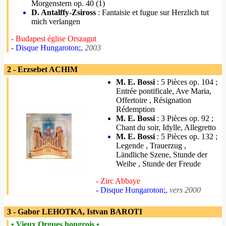
Morgenstern op. 40 (1)
D. Antalffy-Zsiross
: Fantaisie et fugue sur Herzlich tut
mich verlangen
- Budapest église Orszagut
- Disque Hungaroton;,
2003
2 - Erzsebet ACHIM
M. E. Bossi
: 5 Pièces op. 104 ;
Entrée pontificale, Ave Maria,
Offertoire , Résignation
Rédemption
M. E. Bossi
: 3 Pièces op. 92 ;
Chant du soir, Idylle, Allegretto
M. E. Bossi
: 5 Pièces op. 132 ;
Legende , Trauerzug ,
Ländliche Szene, Stunde der
Weihe , Stunde der Freude
- Zirc Abbaye
- Disque Hungaroton;,
vers 2000
3 - Gabor LEHOTKA, Istvan BAROTI
• Vieux Orgues hongrois •