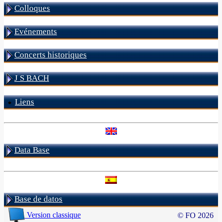
Colloques
Evénements
Concerts historiques
J S BACH
Liens
Data Base
Base de datos
Version classique
© FO 2026