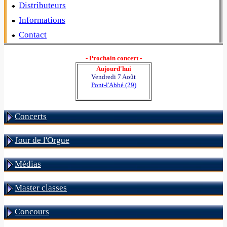
Distributeurs
Informations
Contact
- Prochain concert -
Aujourd'hui
Vendredi 7 Août
Pont-l'Abbé (29)
Concerts
Jour de l'Orgue
Médias
Master classes
Concours