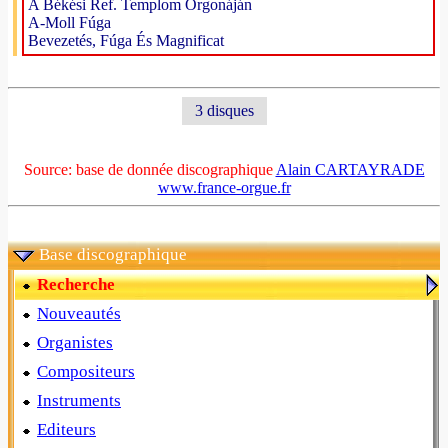
A Békési Ref. Templom Orgonáján
A-Moll Fúga
Bevezetés, Fúga És Magnificat
3 disques
Source: base de donnée discographique
Alain CARTAYRADE
www.france-orgue.fr
Base discographique
Recherche
Nouveautés
Organistes
Compositeurs
Instruments
Editeurs