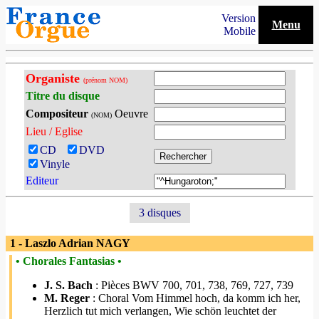
Version
Menu
Mobile
Organiste
(prénom NOM)
Titre du disque
Compositeur
Oeuvre
(NOM)
Lieu / Eglise
CD
DVD
Vinyle
Editeur
3 disques
1 - Laszlo Adrian NAGY
• Chorales Fantasias •
J. S. Bach
: Pièces BWV 700, 701, 738, 769, 727, 739
M. Reger
: Choral Vom Himmel hoch, da komm ich her,
Herzlich tut mich verlangen, Wie schön leuchtet der