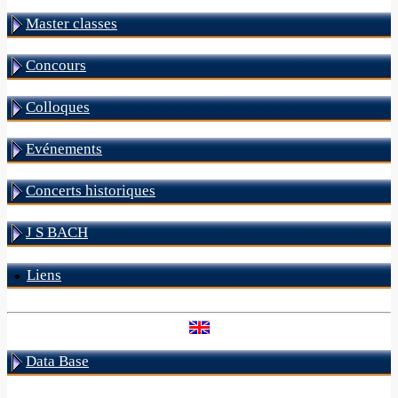
Master classes
Concours
Colloques
Evénements
Concerts historiques
J S BACH
Liens
Data Base