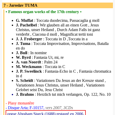
7 - Jaroslav TUMA
• Famous organ works of the 17th century •
G. Muffat
: Toccata duodecima, Passacaglia g moll
J. Pachelbel
: Wir glauben all an einen Gott , Jesus
Christus, unser Heiland , Durch Adam Falls ist ganz
verderbt , Ciacona d moll , Magnificat tertii toni
J. J. Froberger
: Toccata in D ,Toccata in a
J. Tuma
: Toccata Improvisation, Improvisations, Batalla
en do
J. Bull
: In nomine
W. Byrd
: Fantasia Ut, mi, re
A. van Noordt
: Palm 24
M. Weckmann
: Toccata in C
J. P. Sweelinck
: Fantasia-Echo in C , Fantasia chromatica
in d
S. Scheidt
: Variationen Da Jesus an der Kreuze stund ,
Variationen Jesus Christus, unser Heiland , Variationen
Gelobet seist Du, Jesu Christ
J. Brahms
: Herzlich tut mich verlangen, Op. 122, No. 10
- Plasy monastère
- Disque Arta; F-10157,
vers 2007, 3CDs
orgue Abraham Starck (1688) restauré en 2006.