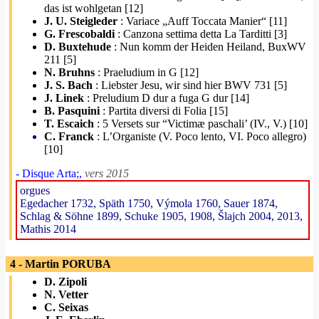
das ist wohlgetan [12]
J. U. Steigleder
: Variace „Auff Toccata Manier“ [11]
G. Frescobaldi
: Canzona settima detta La Tarditti [3]
D. Buxtehude
: Nun komm der Heiden Heiland, BuxWV
211 [5]
N. Bruhns
: Praeludium in G [12]
J. S. Bach
: Liebster Jesu, wir sind hier BWV 731 [5]
J. Linek
: Preludium D dur a fuga G dur [14]
B. Pasquini
: Partita diversi di Folia [15]
T. Escaich
: 5 Versets sur “Victimæ paschali’ (IV., V.) [10]
C. Franck
: L’Organiste (V. Poco lento, VI. Poco allegro)
[10]
- Disque Arta;,
vers 2015
orgues
Egedacher 1732, Späth 1750, Výmola 1760, Sauer 1874,
Schlag & Söhne 1899, Schuke 1905, 1908, Šlajch 2004, 2013,
Mathis 2014
4 - Martin PORUBA
D. Zipoli
N. Vetter
C. Seixas