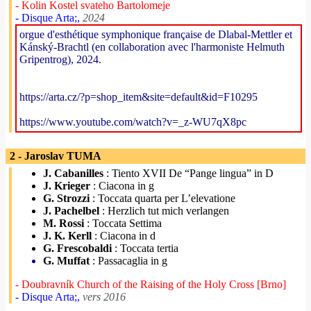
- Kolin Kostel svateho Bartolomeje
- Disque Arta;,
2024
orgue d'esthétique symphonique française de Dlabal-Mettler et
Kánský-Brachtl (en collaboration avec l'harmoniste Helmuth
Gripentrog), 2024.
https://arta.cz/?p=shop_item&site=default&id=F10295
https://www.youtube.com/watch?v=_z-WU7qX8pc
2 - Jaroslav TUMA
J. Cabanilles
: Tiento XVII De “Pange lingua” in D
J. Krieger
: Ciacona in g
G. Strozzi
: Toccata quarta per L’elevatione
J. Pachelbel
: Herzlich tut mich verlangen
M. Rossi
: Toccata Settima
J. K. Kerll
: Ciacona in d
G. Frescobaldi
: Toccata tertia
G. Muffat
: Passacaglia in g
- Doubravník Church of the Raising of the Holy Cross [Brno]
- Disque Arta;,
vers 2016