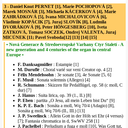
3 - Daniel Knut PERNET [1], Marie POCHOPOVÁ [2],
Marek MOSNÁR [3], Michaela KÁCERKOVÁ [4], Marie
ZAHRÁDKOVÁ [5], Ivana MICHALOVICOVÁ [6],
Vladimír KOPÁCIK [7], Juraj SLOVÍK [8], Ludmila
DVORÁKOVÁ [9], Peter HÖNGESBERG [10], Iveta
ZATKOVÁ, Tomasz SOCZEK, Ondrej VALENTA, Juraj
MICÚNEK [11; Pavel Svoboda[12] [13] [14] [15]
• Nová Generace & Stredoevropské Varhany Ctyr Staletí - A
new generation and 4 centuries of the organ in central
Europe •
F. Danksagmüller
: Estampie [1]
M. Duruflé
: Choral varié sur veni Creator op. 4 [2]
Félix Mendelssohn
: 3e sonate [3], 4e Sonate [5, 6]
F. Musil
: Sonata solemnis (Allegro) [4]
R. Schumann
: Skizzen für Pedalflügel, op. 58 (c moll, C
dur) [7]
J. Hanus
: Suita lirica, op. 39 (1., II.) [8]
P. Eben
: partita „O Jesu, all mein Leben bist Du“ [9]
K. P. E. Bach
: Sonáta a moll, Wq 70/4 (Adagio) [8],
Sonáta g moll, Wq 70/6 (II., III.) [13]
J. P. Sweelinck
: Allein Gott in der Höh sei Ehr (4 versus)
[7]; Fantasia chromatica in d, SwWV 258 [1]
J. Pachelbel
: Preludium a fuga e moll [10], Was Gott tut,