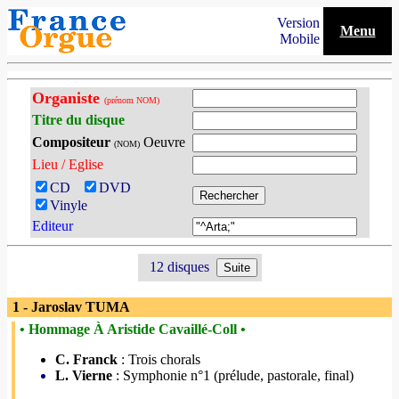
Version
Menu
Mobile
Organiste
(prénom NOM)
Titre du disque
Compositeur
Oeuvre
(NOM)
Lieu / Eglise
CD
DVD
Vinyle
Editeur
12 disques
1 - Jaroslav TUMA
• Hommage À Aristide Cavaillé-Coll •
C. Franck
: Trois chorals
L. Vierne
: Symphonie n°1 (prélude, pastorale, final)