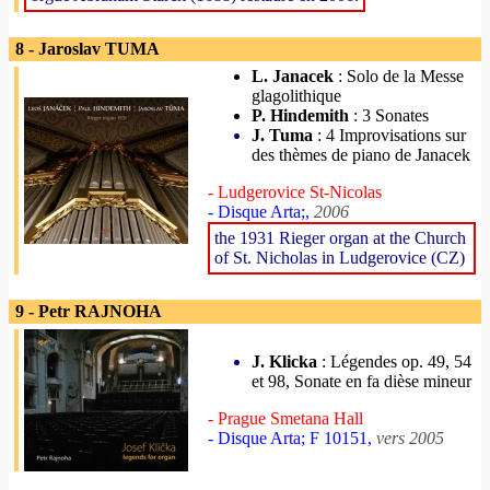
8 - Jaroslav TUMA
L. Janacek
: Solo de la Messe
glagolithique
P. Hindemith
: 3 Sonates
J. Tuma
: 4 Improvisations sur
des thèmes de piano de Janacek
- Ludgerovice St-Nicolas
- Disque Arta;,
2006
the 1931 Rieger organ at the Church
of St. Nicholas in Ludgerovice (CZ)
9 - Petr RAJNOHA
J. Klicka
: Légendes op. 49, 54
et 98, Sonate en fa dièse mineur
- Prague Smetana Hall
- Disque Arta; F 10151,
vers 2005