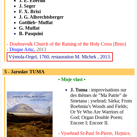
J. E. Eberlin
J. Seger
F. X. Brixi
J. G. Albrechtsberger
Gottlieb· Muffat
G. Muffat
B. Pasquini
- Doubravník Church of the Raising of the Holy Cross [Brno]
- Disque Arta;,
2013
Výmola-Orgel, 1760, restauration M. Michek , 2013.
5 - Jaroslav TUMA
• Moje vlast •
J. Tuma
: improvisations sur
des thèmes de ”Ma Patrie” de
Smetana ; ysehrad; Sárka; From
Boehmia’s Woods and Fields;
Or Ye Who Are Warriors of
God; Organ Double Poem;
Encore I; Encore II.
- Vysehrad St-Paul St-Pierre, Hejnice,