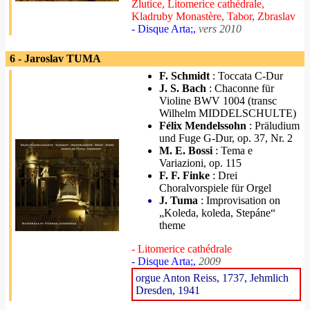
Zlutice, Litomerice cathédrale,
Kladruby Monastère, Tabor, Zbraslav
- Disque Arta;,
vers 2010
6 - Jaroslav TUMA
F. Schmidt
: Toccata C-Dur
J. S. Bach
: Chaconne für
Violine BWV 1004 (transc
Wilhelm MIDDELSCHULTE)
Félix Mendelssohn
: Präludium
und Fuge G-Dur, op. 37, Nr. 2
M. E. Bossi
: Tema e
Variazioni, op. 115
F. F. Finke
: Drei
Choralvorspiele für Orgel
J. Tuma
: Improvisation on
„Koleda, koleda, Stepáne“
theme
- Litomerice cathédrale
- Disque Arta;,
2009
orgue Anton Reiss, 1737, Jehmlich
Dresden, 1941