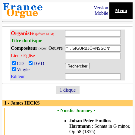
Version
Menu
Mobile
Organiste
(prénom NOM)
Titre du disque
Compositeur
Oeuvre
(NOM)
Lieu / Eglise
CD
DVD
Vinyle
Editeur
1 disque
1 - James HICKS
• Nordic Journey •
Johan Peter Emilius
Hartmann
: Sonata in G minor,
Op 58 (1855)