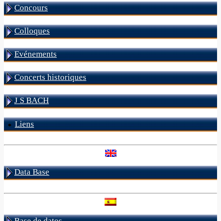
Concours
Colloques
Evénements
Concerts historiques
J S BACH
Liens
Data Base
Base de datos