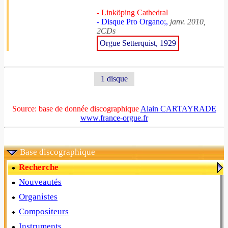
- Linköping Cathedral
- Disque Pro Organo;,
janv. 2010,
2CDs
Orgue Setterquist, 1929
1 disque
Source: base de donnée discographique
Alain CARTAYRADE
www.france-orgue.fr
Base discographique
Recherche
Nouveautés
Organistes
Compositeurs
Instruments