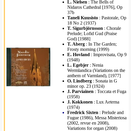
L. Nielsen
: The Bells of
Nidaros Cathedral [1976], Op
37b
Taneli Kuusisto
: Pastorale, Op
18 No 2 (1937)
T. Sigurbjörnsson
: Chorale
Prelude; Lofid Gud (Praise
God) [1988]
T. Aberg
: In The Garden;
Frosty morning (1999)
E. Hovland
: Improvisata, Op 9
(1948)
L. Egebjer
: Nenia
Wermlandica (Variations on the
anthem of Varmland), [1977]
O. Lindberg
: Sonata in G
minor op. 23 (1924)
J. Parviainen
: Toccata et Fuga
(1958)
J. Kokkonen
: Lux Aeterna
(1974)
Fredrick Sixten
: Prelude and
Fugue (1986), Messa Misteriosa
(2002, revue en 2008),
Variations for organ (2008)