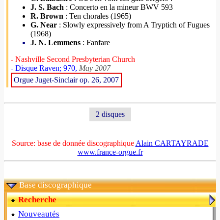
J. S. Bach
: Concerto en la mineur BWV 593
R. Brown
: Ten chorales (1965)
G. Near
: Slowly expressively from A Tryptich of Fugues
(1968)
J. N. Lemmens
: Fanfare
- Nashville Second Presbyterian Church
- Disque Raven; 970,
May 2007
Orgue Juget-Sinclair op. 26, 2007
2 disques
Source: base de donnée discographique
Alain CARTAYRADE
www.france-orgue.fr
Base discographique
Recherche
Nouveautés