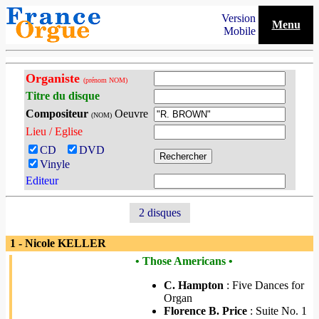
Version
Menu
Mobile
Organiste
(prénom NOM)
Titre du disque
Compositeur
Oeuvre
(NOM)
Lieu / Eglise
CD
DVD
Vinyle
Editeur
2 disques
1 - Nicole KELLER
• Those Americans •
C. Hampton
: Five Dances for
Organ
Florence B. Price
: Suite No. 1