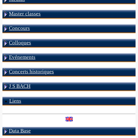
Master classes
Concours
Colloques
Evénements
Concerts historiques
J S BACH
Liens
Data Base