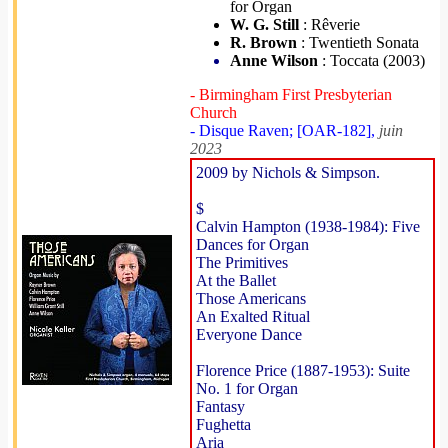
for Organ
W. G. Still
: Rêverie
R. Brown
: Twentieth Sonata
Anne Wilson
: Toccata (2003)
- Birmingham First Presbyterian
Church
- Disque Raven; [OAR-182],
juin
2023
2009 by Nichols & Simpson.
$
Calvin Hampton (1938-1984): Five
Dances for Organ
The Primitives
At the Ballet
Those Americans
An Exalted Ritual
Everyone Dance
Florence Price (1887-1953): Suite
No. 1 for Organ
Fantasy
Fughetta
Aria