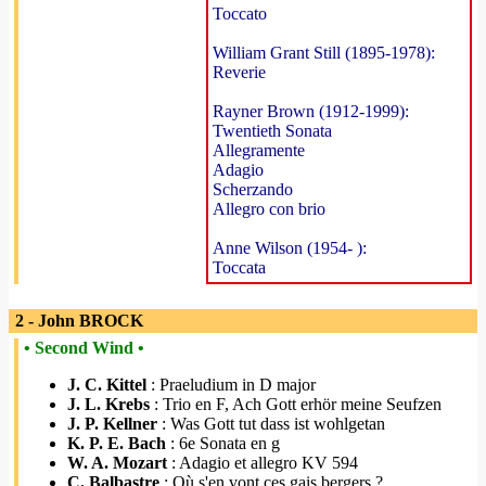
Toccato
William Grant Still (1895-1978):
Reverie
Rayner Brown (1912-1999):
Twentieth Sonata
Allegramente
Adagio
Scherzando
Allegro con brio
Anne Wilson (1954- ):
Toccata
2 - John BROCK
• Second Wind •
J. C. Kittel
: Praeludium in D major
J. L. Krebs
: Trio en F, Ach Gott erhör meine Seufzen
J. P. Kellner
: Was Gott tut dass ist wohlgetan
K. P. E. Bach
: 6e Sonata en g
W. A. Mozart
: Adagio et allegro KV 594
C. Balbastre
: Où s'en vont ces gais bergers ?