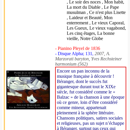
, Le soir des noces , Mon habit,
La mort du Diable , Le Pape
musulman , Ce n'est plus Lisette
, Laideur et Beauté, Mon
enterrement , Le vieux Caporal,
Les Gueux, Le vieux vagabond,
Les cinq étages, La bonne
vieille, Notre Globe
- Pianino Pleyel de 1836
- Disque Alpha; 131,
2007, A.
Marzorati baryton, Yves Rechsteiner
harmonium (562)
Encore un pan inconnu de la
musique française à découvrir !
Béranger, dont le succès fut
gigantesque durant tout le XIXe
siècle, fut considéré comme le «
Balzac » de la chanson à une époque
où ce genre, loin d’être considéré
comme mineur, appartenait
pleinement à la sphère littéraire.
Chansons politiques, satires sociales
et religieuses, pas un sujet n’échappe
à Béranger, surtout pas ceux qui