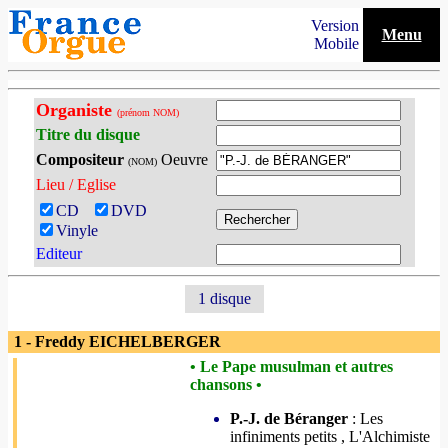
Version
Menu
Mobile
Organiste
(prénom NOM)
Titre du disque
Compositeur
Oeuvre
(NOM)
Lieu / Eglise
CD
DVD
Vinyle
Editeur
1 disque
1 - Freddy EICHELBERGER
• Le Pape musulman et autres
chansons •
P.-J. de Béranger
: Les
infiniments petits , L'Alchimiste