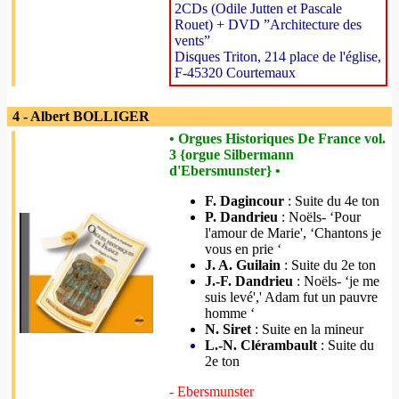
2CDs (Odile Jutten et Pascale
Rouet) + DVD ”Architecture des
vents”
Disques Triton, 214 place de l'église,
F-45320 Courtemaux
4 - Albert BOLLIGER
• Orgues Historiques De France vol.
3 {orgue Silbermann
d'Ebersmunster} •
F. Dagincour
: Suite du 4e ton
P. Dandrieu
: Noëls- ‘Pour
l'amour de Marie', ‘Chantons je
vous en prie ‘
J. A. Guilain
: Suite du 2e ton
J.-F. Dandrieu
: Noëls- ‘je me
suis levé',' Adam fut un pauvre
homme ‘
N. Siret
: Suite en la mineur
L.-N. Clérambault
: Suite du
2e ton
- Ebersmunster