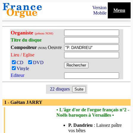
Version
Menu
Mobile
Organiste
(prénom NOM)
Titre du disque
Compositeur
Oeuvre
(NOM)
Lieu / Eglise
CD
DVD
Vinyle
Editeur
22 disques
1 - Gaëtan JARRY
• L'âge d'or de l'orgue français n°2 -
Noëls baroques à Versailles •
P. Dandrieu
: Laissez paître
vos bêtes