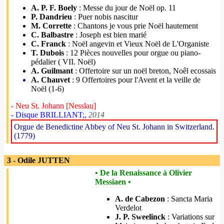
A. P. F. Boely
: Messe du jour de Noël op. 11
P. Dandrieu
: Puer nobis nascitur
M. Corrette
: Chantons je vous prie Noël hautement
C. Balbastre
: Joseph est bien marié
C. Franck
: Noël angevin et Vieux Noël de L'Organiste
T. Dubois
: 12 Pièces nouvelles pour orgue ou piano-
pédalier ( VII. Noël)
A. Guilmant
: Offertoire sur un noël breton, Noêl ecossais
A. Chauvet
: 9 Offertoires pour l'Avent et la veille de
Noël (1-6)
- Neu St. Johann [Nesslau]
- Disque BRILLIANT;,
2014
Orgue de Benedictine Abbey of Neu St. Johann in Switzerland.
(1779)
3 - Odile JUTTEN
• De la Renaissance à Olivier
Messiaen •
A. de Cabezon
: Sancta Maria
Verdelot
J. P. Sweelinck
: Variations sur