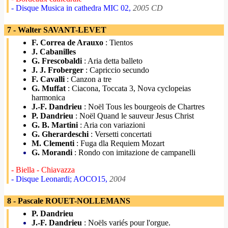
- Disque Musica in cathedra MIC 02,
2005 CD
7 - Walter SAVANT-LEVET
F. Correa de Arauxo
: Tientos
J. Cabanilles
G. Frescobaldi
: Aria detta balleto
J. J. Froberger
: Capriccio secundo
F. Cavalli
: Canzon a tre
G. Muffat
: Ciacona, Toccata 3, Nova cyclopeias
harmonica
J.-F. Dandrieu
: Noël Tous les bourgeois de Chartres
P. Dandrieu
: Noël Quand le sauveur Jesus Christ
G. B. Martini
: Aria con variazioni
G. Gherardeschi
: Versetti concertati
M. Clementi
: Fuga dla Requiem Mozart
G. Morandi
: Rondo con imitazione de campanelli
- Biella - Chiavazza
- Disque Leonardi; AOCO15,
2004
8 - Pascale ROUET-NOLLEMANS
P. Dandrieu
J.-F. Dandrieu
: Noëls variés pour l'orgue.