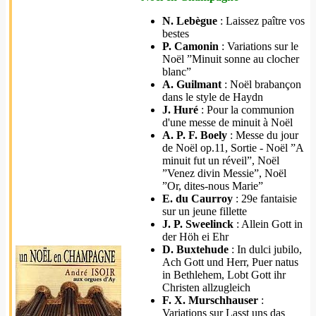
N. Lebègue
: Laissez paître vos
bestes
P. Camonin
: Variations sur le
Noël ”Minuit sonne au clocher
blanc”
A. Guilmant
: Noël brabançon
dans le style de Haydn
J. Huré
: Pour la communion
d'une messe de minuit à Noël
A. P. F. Boely
: Messe du jour
de Noël op.11, Sortie - Noël ”A
minuit fut un réveil”, Noël
”Venez divin Messie”, Noël
”Or, dites-nous Marie”
E. du Caurroy
: 29e fantaisie
sur un jeune fillette
J. P. Sweelinck
: Allein Gott in
der Höh ei Ehr
D. Buxtehude
: In dulci jubilo,
Ach Gott und Herr, Puer natus
in Bethlehem, Lobt Gott ihr
Christen allzugleich
F. X. Murschhauser
:
Variations sur Lasst uns das