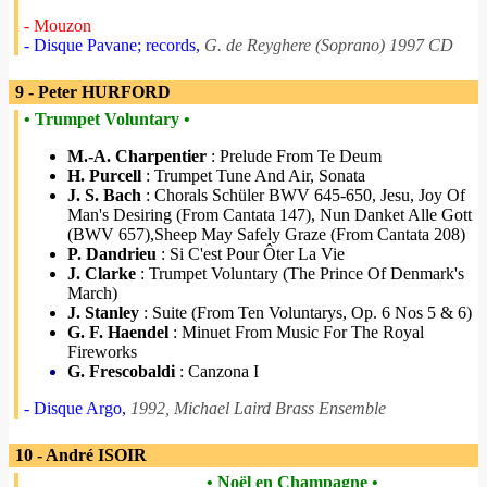
- Mouzon
- Disque Pavane; records,
G. de Reyghere (Soprano) 1997 CD
9 - Peter HURFORD
• Trumpet Voluntary •
M.-A. Charpentier
: Prelude From Te Deum
H. Purcell
: Trumpet Tune And Air, Sonata
J. S. Bach
: Chorals Schüler BWV 645-650, Jesu, Joy Of
Man's Desiring (From Cantata 147), Nun Danket Alle Gott
(BWV 657),Sheep May Safely Graze (From Cantata 208)
P. Dandrieu
: Si C'est Pour Ôter La Vie
J. Clarke
: Trumpet Voluntary (The Prince Of Denmark's
March)
J. Stanley
: Suite (From Ten Voluntarys, Op. 6 Nos 5 & 6)
G. F. Haendel
: Minuet From Music For The Royal
Fireworks
G. Frescobaldi
: Canzona I
- Disque Argo,
1992, Michael Laird Brass Ensemble
10 - André ISOIR
• Noël en Champagne •