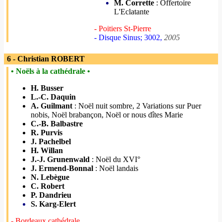
M. Corrette
: Offertoire
L'Eclatante
- Poitiers St-Pierre
- Disque Sinus; 3002,
2005
6 - Christian ROBERT
• Noëls à la cathédrale •
H. Busser
L.-C. Daquin
A. Guilmant
: Noël nuit sombre, 2 Variations sur Puer
nobis, Noël brabançon, Noël or nous dîtes Marie
C.-B. Balbastre
R. Purvis
J. Pachelbel
H. Willan
J.-J. Grunenwald
: Noël du XVI°
J. Ermend-Bonnal
: Noël landais
N. Lebègue
C. Robert
P. Dandrieu
S. Karg-Elert
- Bordeaux cathédrale