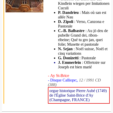
Kindlein wiegen per Imitationen
Cuculi
P. Dandrieu
: Mais où san est
allée Nau
D. Zipoli
: Verso, Canzona e
Pastorale
C.-B. Balbastre
: Au jö deu de
pubelle Grand dei, ribon-
ribeine; Qué tu gro jan, quei
folie; Musette et pastorale
N. Sejan
: Noël suisse, Noël et
cinq variations
G. Donizetti
: Pastorale
J. Emmerlein
: Offertoire sur
Joseph est bien marié
- Ay St-Brice
- Disque Calliope;,
12 / 1991 CD
(388)
orgue historique Pierre Aubé (1749)
de l'Église Saint-Brice d'Ay
(Champagne, FRANCE)