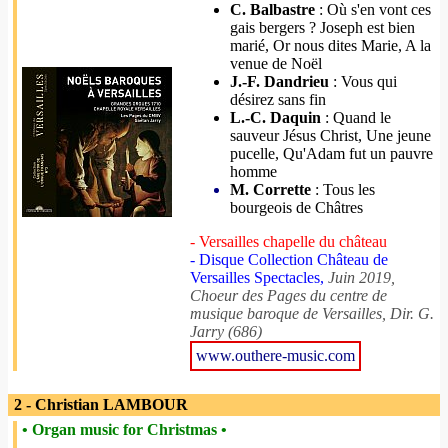
C. Balbastre
: Où s'en vont ces
gais bergers ? Joseph est bien
marié, Or nous dites Marie, A la
venue de Noël
J.-F. Dandrieu
: Vous qui
désirez sans fin
L.-C. Daquin
: Quand le
sauveur Jésus Christ, Une jeune
pucelle, Qu'Adam fut un pauvre
homme
M. Corrette
: Tous les
bourgeois de Châtres
- Versailles chapelle du château
- Disque Collection Château de
Versailles Spectacles,
Juin 2019,
Choeur des Pages du centre de
musique baroque de Versailles, Dir. G.
Jarry (686)
www.outhere-music.com
2 - Christian LAMBOUR
• Organ music for Christmas •