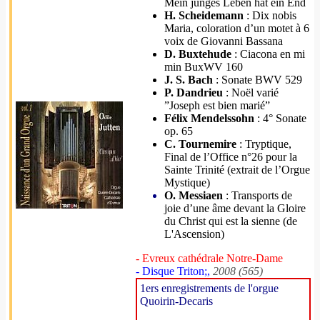
Mein junges Leben hat ein End
H. Scheidemann
: Dix nobis
Maria, coloration d’un motet à 6
voix de Giovanni Bassana
D. Buxtehude
: Ciacona en mi
min BuxWV 160
J. S. Bach
: Sonate BWV 529
P. Dandrieu
: Noël varié
”Joseph est bien marié”
Félix Mendelssohn
: 4° Sonate
op. 65
C. Tournemire
: Tryptique,
Final de l’Office n°26 pour la
Sainte Trinité (extrait de l’Orgue
Mystique)
O. Messiaen
: Transports de
joie d’une âme devant la Gloire
du Christ qui est la sienne (de
L'Ascension)
- Evreux cathédrale Notre-Dame
- Disque Triton;,
2008 (565)
1ers enregistrements de l'orgue
Quoirin-Decaris