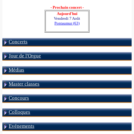
- Prochain concert -
Aujourd'hui
Vendredi 7 Août
Pontaumur (63)
Concerts
Jour de l'Orgue
Médias
Master classes
Concours
Colloques
Evénements