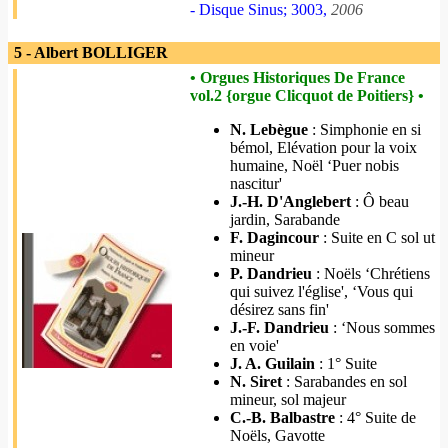
- Disque Sinus; 3003,
2006
5 - Albert BOLLIGER
• Orgues Historiques De France
vol.2 {orgue Clicquot de Poitiers} •
N. Lebègue
: Simphonie en si
bémol, Elévation pour la voix
humaine, Noël ‘Puer nobis
nascitur'
J.-H. D'Anglebert
: Ô beau
jardin, Sarabande
F. Dagincour
: Suite en C sol ut
mineur
P. Dandrieu
: Noëls ‘Chrétiens
qui suivez l'église', ‘Vous qui
désirez sans fin'
J.-F. Dandrieu
: ‘Nous sommes
en voie'
J. A. Guilain
: 1° Suite
N. Siret
: Sarabandes en sol
mineur, sol majeur
C.-B. Balbastre
: 4° Suite de
Noëls, Gavotte