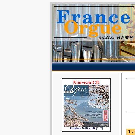
Nouveau CD
Elisabeth GARNIER [1; 2]
1 -