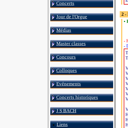
E
Concerts
2 -
Jour de l'Orgue
• 
Médias
- 
Master classes
- 
T
Concours
T
V
Colloques
V
V
Evénements
V
V
V
Concerts historiques
V
V
J S BACH
H
H
Liens
H