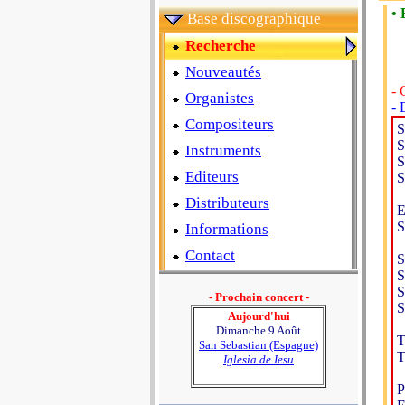
• 
Base discographique
Recherche
Nouveautés
- 
Organistes
- 
Compositeurs
S
S
Instruments
S
Editeurs
S
Distributeurs
E
S
Informations
Contact
S
S
S
- Prochain concert -
S
Aujourd'hui
Dimanche 9 Août
T
San Sebastian (Espagne)
T
Iglesia de Iesu
P