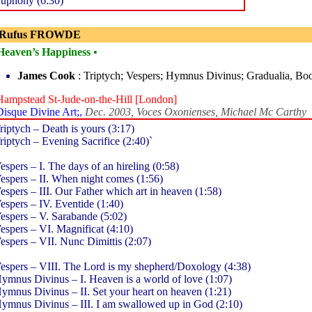
uphony (6:30)
 Rufus FROWDE
Heaven’s Happiness •
James Cook
: Triptych; Vespers; Hymnus Divinus; Gradualia, Bo
Hampstead St-Jude-on-the-Hill [London]
Disque Divine Art;,
Dec. 2003, Voces Oxonienses, Michael Mc Carthy
riptych – Death is yours (3:17)
riptych – Evening Sacrifice (2:40)`
espers – I. The days of an hireling (0:58)
espers – II. When night comes (1:56)
espers – III. Our Father which art in heaven (1:58)
espers – IV. Eventide (1:40)
espers – V. Sarabande (5:02)
espers – VI. Magnificat (4:10)
espers – VII. Nunc Dimittis (2:07)
espers – VIII. The Lord is my shepherd/Doxology (4:38)
ymnus Divinus – I. Heaven is a world of love (1:07)
ymnus Divinus – II. Set your heart on heaven (1:21)
ymnus Divinus – III. I am swallowed up in God (2:10)