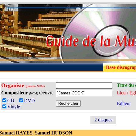
Base discogra
Organiste
Titre du 
(prénom NOM)
Compositeur
Oeuvre
Lieu / Egl
(NOM)
CD
DVD
Editeur
Vinyle
2 disques
 Samuel HAYES, Samuel HUDSON