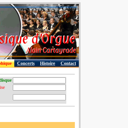
phique
Concerts
Histoire
Contact
disque
ise