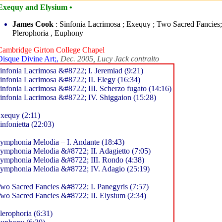
Exequy and Elysium •
James Cook
: Sinfonia Lacrimosa ; Exequy ; Two Sacred Fancies;
Plerophoria , Euphony
Cambridge Girton College Chapel
Disque Divine Art;,
Dec. 2005, Lucy Jack contralto
infonia Lacrimosa &#8722; I. Jeremiad (9:21)
infonia Lacrimosa &#8722; II. Elegy (16:34)
infonia Lacrimosa &#8722; III. Scherzo fugato (14:16)
infonia Lacrimosa &#8722; IV. Shiggaion (15:28)
xequy (2:11)
infonietta (22:03)
ymphonia Melodia – I. Andante (18:43)
ymphonia Melodia &#8722; II. Adagietto (7:05)
ymphonia Melodia &#8722; III. Rondo (4:38)
ymphonia Melodia &#8722; IV. Adagio (25:19)
wo Sacred Fancies &#8722; I. Panegyris (7:57)
wo Sacred Fancies &#8722; II. Elysium (2:34)
lerophoria (6:31)