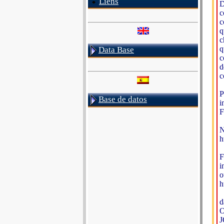
Liens
D
c
c
q
c
q
Data Base
c
d
c
P
Base de datos
i
F
N
h
F
i
o
h
d
O
J