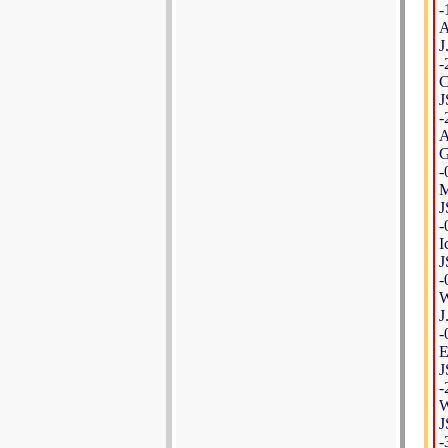
-
A
J
-
C
J
-
A
G
-
M
J
-
I
J
-
W
J
-
E
J
-
W
J
-