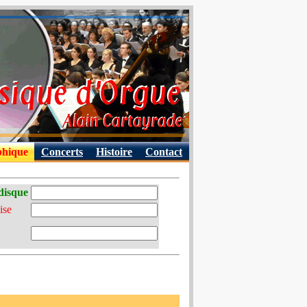
phique
Concerts
Histoire
Contact
disque
ise