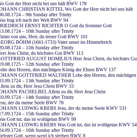
o Gott der Herr nicht bei uns hält BWV 178
OHANN CHRISTIAN KITTEL Wo Gott der Herr nicht bei uns hält
06.08.1724 – 9th Sunday after Trinity
as frag ich nach der Welt BWV 94
RIEDRICH ERNST RICHTER O Gott du frommer Gott
13.08.1724 – 10th Sunday after Trinity
imm von uns, Herr, du treuer Gott BWV 101
EORG BÖHM (1661-1733) Vater unser im Himmelreich
20.08.1724 – 11th Sunday after Trinity
err Jesu Christ, du höchstes Gut BWV 113
OTTFRIED AUGUST HOMILIUS Herr Jesu Christ, du höchstes Gu
19.08.1725 – 12th Sunday after Trinity
obe den Herren, den mächtigen König der Ehren BWV 137
OHANN GOTTFRIED WALTHER Lobe den Herren, den mächtigen K
03.09.1724 – 13th Sunday after Trinity
llein zu dir, Herr Jesu Christ BWV 33
OHANN PACHELBEL Allein zu dir, Herr Jesu Christ
10.09.1724 – 14th Sunday after Trinity
esu, der du meine Seele BWV 78
OHANN LUDWIG KREBS Jesu, der du meine Seele KWV 531
17.09.1724 – 15th Sunday after Trinity
as Gott tut, das ist wohlgetan BWV 99
OHANN LUDWIG KREBS Was Gott tut, das ist wohlgetan KWV 54
24.09.1724 – 16th Sunday after Trinity
iebster Gott, wenn werd ich sterben BWV 8