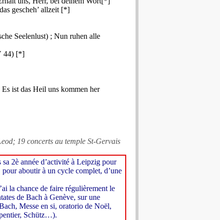
 Erhalt uns, Herr, bei deinem Wort[*]
das gescheh’ allzeit [*]
che Seelenlust) ; Nun ruhen alle
 44) [*]
Es ist das Heil uns kommen her
Leod; 19 concerts au temple St-Gervais
 sa 2è année d’activité à Leipzig pour
i, pour aboutir à un cycle complet, d’une
i la chance de faire régulièrement le
cantates de Bach à Genève, sur une
Bach, Messe en si, oratorio de Noël,
entier, Schütz…).