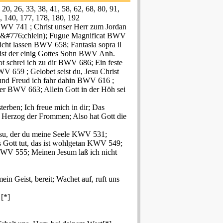
0, 26, 33, 38, 41, 58, 62, 68, 80, 91,
, 140, 177, 178, 180, 192
BWV 741 ; Christ unser Herr zum Jordan
u&#776;chlein); Fugue Magnificat BWV
cht lassen BWV 658; Fantasia sopra il
ist der einig Gottes Sohn BWV Anh.
 schrei ich zu dir BWV 686; Ein feste
 659 ; Gelobet seist du, Jesu Christ
und Freud ich fahr dahin BWV 616 ;
er BWV 663; Allein Gott in der Höh sei
terben; Ich freue mich in dir; Das
l, Herzog der Frommen; Also hat Gott die
su, der du meine Seele KWV 531;
 Gott tut, das ist wohlgetan KWV 549;
 KWV 555; Meinen Jesum laß ich nicht
ein Geist, bereit; Wachet auf, ruft uns
[*]