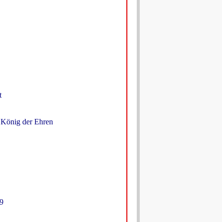
t
önig der Ehren
9