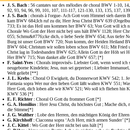
J. S. Bach
: 56 cantates sur des mélodies de choral BWV 1-10, 14, 2
92, 93, 94, 96, 99, 101, 107, 111-117, 121-130, 133, 135, 137, 139
J. S. Bach
: chorals à l'orgue- Ach Gott vom Himmel sieh darein 
kam BWV 684;Ich ruf zu dir, Herr Jesu Christ BWV 639 (Orgelb
733; Es ist das Heil uns kommen her BWV 63; Von Gott will ich ni
Chorale Wo Gott der Herr nicht beÿ uns hält BWV 1128; Herr Chr
055; Schmu&#776;cke dich, o liebe Seele BWV 654; Aus tiefer Not
Burg ist unser Gott BWV 720; Nun komm, der Heiden Heiland BWV
BWV 604; Christum wir sollen loben schon BWV 611; Mit Fried 
Christ lag in Todesbanden BWV 625; Allein Gott in der Höh sei H
Her BWV 715; Nun danket alle Gott BWV 657; [*]
F. Saint-Yves
: Chorals improvisés- Liebster Gott, wenn werd ich s
neugeborne Kindelein; Jesu, nun sei gepreiset ; Liebster Immanue
Welt geliebt [**]
J. L. Krebs
: Choral O Ewigkeit, du Donnerwort KWV 542; 1. Je
Fantasia sopra Wer nur den lieben Gott läßt walten KWV 551; Was
Herr Gott, dich loben alle wir KWV 521; Wo soll ich fliehen hin
KWV 536 [*]
E. F. Richter
: Choral O Gott du frommer Gott [*]
G. A. Homilius
: Herr Jesu Christ, du höchstes Gut ; Mache dich, m
die Stimme[*]
J. G. Walther
: Lobe den Herren, den mächtigen König der Ehren 
G. Kirchhoff
: Ciaconna sopra ‘Ach Herr, mich armen Sunder’ [*]
J. C. Kittel
: Wo Gott der Herr nicht bei uns hält [*]