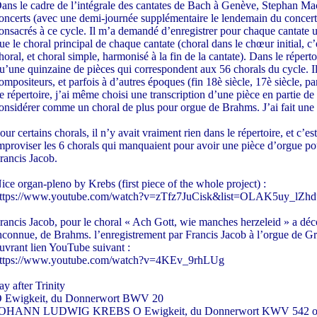
ans le cadre de l’intégrale des cantates de Bach à Genève, Stephan Mac
oncerts (avec une demi-journée supplémentaire le lendemain du concert
onsacrés à ce cycle. Il m’a demandé d’enregistrer pour chaque cantate 
ue le choral principal de chaque cantate (choral dans le chœur initial, c
horal, et choral simple, harmonisé à la fin de la cantate). Dans le réper
u’une quinzaine de pièces qui correspondent aux 56 chorals du cycle. Il a
ompositeurs, et parfois à d’autres époques (fin 18è siècle, 17è siècle, p
e répertoire, j’ai même choisi une transcription d’une pièce en partie 
onsidérer comme un choral de plus pour orgue de Brahms. J’ai fait une vi
our certains chorals, il n’y avait vraiment rien dans le répertoire, et c’e
mproviser les 6 chorals qui manquaient pour avoir une pièce d’orgue po
rancis Jacob.
ice organ-pleno by Krebs (first piece of the whole project) :
ttps://www.youtube.com/watch?v=zTfz7JuCisk&list=OLAK5uy_lZ
rancis Jacob, pour le choral « Ach Gott, wie manches herzeleid » a dé
nconnue, de Brahms. l’enregistrement par Francis Jacob à l’orgue de Gro
uvrant lien YouTube suivant :
ttps://www.youtube.com/watch?v=4KEv_9rhLUg
ay after Trinity
 Ewigkeit, du Donnerwort BWV 20
OHANN LUDWIG KREBS O Ewigkeit, du Donnerwort KWV 542 or