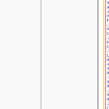
W
J
-
W
F
-
N
G
-
H
G
-
L
J
-
A
J
-
J
J
-
W
J
-
L