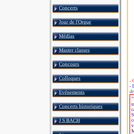
Concerts
Jour de l'Orgue
Médias
Master classes
Concours
Colloques
- 
- 
de
Evénements
”
u
Concerts historiques
c
S
J S BACH
c
v
M