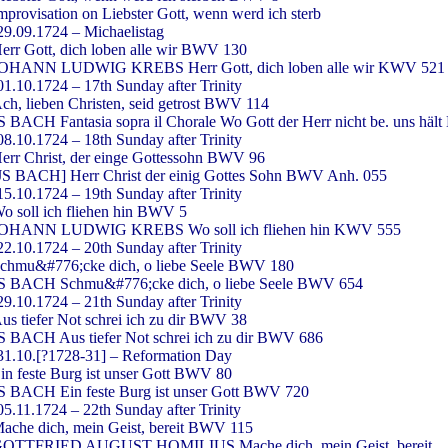
mprovisation on Liebster Gott, wenn werd ich sterb
29.09.1724 – Michaelistag
err Gott, dich loben alle wir BWV 130
OHANN LUDWIG KREBS Herr Gott, dich loben alle wir KWV 521
01.10.1724 – 17th Sunday after Trinity
ch, lieben Christen, seid getrost BWV 114
S BACH Fantasia sopra il Chorale Wo Gott der Herr nicht be. uns hä
08.10.1724 – 18th Sunday after Trinity
err Christ, der einge Gottessohn BWV 96
JS BACH] Herr Christ der einig Gottes Sohn BWV Anh. 055
15.10.1724 – 19th Sunday after Trinity
o soll ich fliehen hin BWV 5
OHANN LUDWIG KREBS Wo soll ich fliehen hin KWV 555
22.10.1724 – 20th Sunday after Trinity
chmu&#776;cke dich, o liebe Seele BWV 180
S BACH Schmu&#776;cke dich, o liebe Seele BWV 654
29.10.1724 – 21th Sunday after Trinity
us tiefer Not schrei ich zu dir BWV 38
S BACH Aus tiefer Not schrei ich zu dir BWV 686
31.10.[?1728-31] – Reformation Day
in feste Burg ist unser Gott BWV 80
S BACH Ein feste Burg ist unser Gott BWV 720
05.11.1724 – 22th Sunday after Trinity
ache dich, mein Geist, bereit BWV 115
OTTFRIED AUGUST HOMILIUS Mache dich, mein Geist, bereit