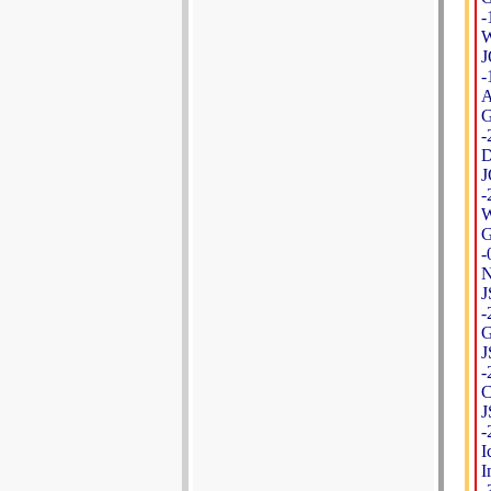
-
W
J
-
A
G
-
D
J
-
W
G
-
N
J
-
G
J
-
C
J
-
I
I
-