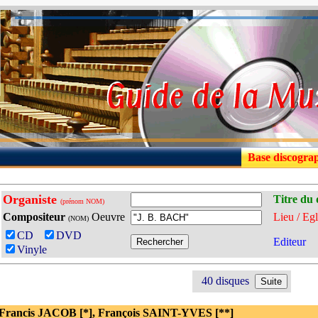
Base discogra
Organiste
Titre du 
(prénom NOM)
Compositeur
Oeuvre
Lieu / Egl
(NOM)
CD
DVD
Editeur
Vinyle
40 disques
 Francis JACOB [*], François SAINT-YVES [**]