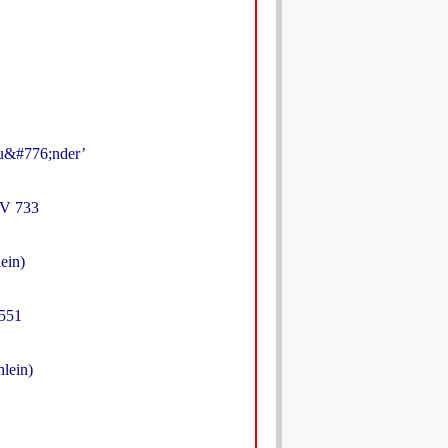
u&#776;nder’
WV 733
ein)
 551
lein)