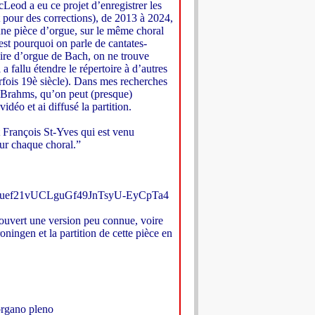
Leod a eu ce projet d’enregistrer les
 pour des corrections), de 2013 à 2024,
une pièce d’orgue, sur le même choral
’est pourquoi on parle de cantates-
toire d’orgue de Bach, on ne trouve
 fallu étendre le répertoire à d’autres
arfois 19è siècle). Dans mes recherches
de Brahms, qu’on peut (presque)
déo et ai diffusé la partition.
st François St-Yves qui est venu
ur chaque choral.”
hduef21vUCLguGf49JnTsyU-EyCpTa4
couvert une version peu connue, voire
ningen et la partition de cette pièce en
gano pleno