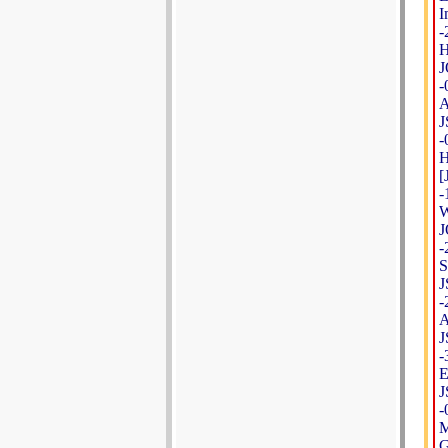
I
-
H
J
-
A
J
-
H
[
-
W
J
-
S
J
-
A
J
-
E
J
-
M
G