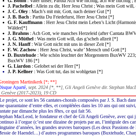
G. Böhm
: Vater unser; Partita Ach wie nichtig, ach wie fluchtig ;
J. Pachelbel
: Allein zu dir, Herr Jesu Christ ; Was mein Gott will, 
J. C. Oley
: Mach’s mit mir, Gott, nach deiner Gut [*]
J. B. Bach
: Partita Du Friedefurst, Herr Jesu Christ [*]
G. F. Kauffmann
: Herr Jesu Christ mein Leben’s Licht (Harmonis
Wälder[*]
J. Brahms
: Ach Gott, wie manches Herzeleid (after Cantata BWV
J. G. Müthel
: Was mein Gott will, das g’scheh allzeit [*]
J. N. Hanff
: Wär Gott nicht mit uns in dieser Zeit [*]
F. W. Zachow
: Herr Jesu Christ, wahr’ Mensch und Gott [*]
D. Buxtehude
: Wie schön leuchtet der Morgenstern BuxWV 223; 
BuxWV 186 [*]
G. Liardon
: Gelobet sei der Herr [*]
J. P. Kellner
: Was Gott tut, das ist wohlgetan [*]
Groningen Martinikerk [*; **]
Disque Aparté,
sept. 2024 [*, **], Gli Angeli Genève dir. Stephan Mac
 Genève (2017-2023), 19 CD
Le projet, ce sont les 56 cantates-chorals composées par J. S. Bach dans
ne quarantaine d’entre elles, et complétées dans les 10 ans qui ont suiv
antate par dimanche plus les fêtes, ce qui fait 56.
tephan MacLeod, le fondateur et chef de Gli Angeli Genève, avec qui j’a
ontinuo à l’orgue (c’est une dizaine de projets par an, l’intégrale des 
ingtaine d’années, les grandes œuvres baroques (Les deux Passions de 
essie de Haendel…) d’autres programmes baroques (Buxtehude, Charp