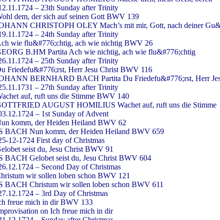
12.11.1724 – 23th Sunday after Trinity
ohl dem, der sich auf seinen Gott BWV 139
OHANN CHRISTOPH OLEY Mach’s mit mir, Gott, nach deiner Gu&
19.11.1724 – 24th Sunday after Trinity
ch wie flu&#776;chtig, ach wie nichtig BWV 26
EORG B.HM Partita Ach wie nichtig, ach wie flu&#776;chtig
26.11.1724 – 25th Sunday after Trinity
u Friedefu&#776;rst, Herr Jesu Christ BWV 116
OHANN BERNHARD BACH Partita Du Friedefu&#776;rst, Herr Jesu
25.11.1731 – 27th Sunday after Trinity
achet auf, ruft uns die Stimme BWV 140
OTTFRIED AUGUST HOMILIUS Wachet auf, ruft uns die Stimme
03.12.1724 – 1st Sunday of Advent
un komm, der Heiden Heiland BWV 62
S BACH Nun komm, der Heiden Heiland BWV 659
25-12-1724 First day of Christmas
elobet seist du, Jesu Christ BWV 91
S BACH Gelobet seist du, Jesu Christ BWV 604
26.12.1724 – Second Day of Christmas
hristum wir sollen loben schon BWV 121
S BACH Christum wir sollen loben schon BWV 611
27.12.1724 – 3rd Day of Christmas
ch freue mich in dir BWV 133
mprovisation on Ich freue mich in dir
31.12.1724 – Sunday after Christmas