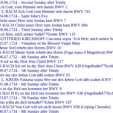
18.06.1724 – Second Sunday after Trinity
ch Gott, vom Himmel sieh darein BWV 2
. S. BACH Ach Gott vom Himmel sieh darein BWV 741
24.06.1724 – Saint John’s Eve
hrist unser Herr zum Jordan kam BWV 7
S BACH Christ unser Herr zum Jordan kam BWV 684
26.06.1724 – Third Sunday after Trinity
ch Herr, mich armen Su&#776;nder BWV 135
OTTFRIED KIRCHHOFF Ciaconna sopra ‘Ach Herr, mich armen S
02.07.1724 – Visitation of the Blessed Virgin Mary
eine Seel erhebt den Herren BWV 10
S BACH Meine Seele erhebt den Herrn (Fuga sopra il Magnificat) B
06.07.1732 – 4th Sunday after Trinity
ch ruf zu dir, Herr Jesu Christ BWV 117
S BACH Ich ruf zu dir, Herr Jesu Christ BWV 639 (Orgelbu&#776;chl
09.07.1724 – 5th Sunday after Trinity
er nur den lieben Gott läßt walten BWV 93
. L. KREBS Fantasia sopra Wer nur den lieben Gott läßt walten KWV
01.08.1734 – 6th Sunday after Trinity
s ist das Heil uns kommen her BWV 9
S BACH Es ist das Heil uns kommen her BWV 638 (Orgelbu&#776;ch
23.07.1724 – 7th Sunday after Trinity
as willst du dich betru&#776;ben BWV 107
S BACH Von Gott will ich nicht lassen BWV 658 (Leipzig Chorales)
30.07.1734 – 8th Sunday after Trinity