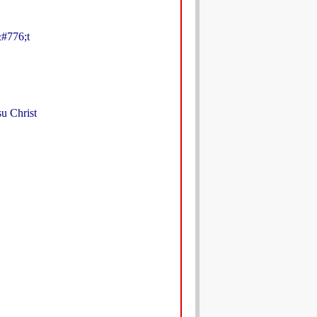
#776;t
 Christ