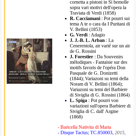
cornetta a pistoni in Si bemolle
sopra vari motivi dell'opera la
Traviata di Verdi (1858)
R. Cacciamani
: Pot pourri sui
tema A te o cara da I Puritani di
V. Bellini (1853)
G. Verdi
: Adagio
J. J.-B. L. Arban
: La
Cenerentola, air varié sur un air
de G. Rossini
J. Forestier
: Da Souvenirs
mélodiques - Fantaisie sur des
motifs favoris de l'opéra Don
Pasquale de G. Donizetti
(1844); Variazoni su temi della
Noram di V. Bellini (1864);
Variazoni su temi del Barbiere
di Siviglia di G. Rossini (1864)
L. Spiga
: Pot pourri von
variazioni sull'opera Barbiere di
Siviglia di C. dall' Argine
(1868)
- Baricella Nativita di Maria
- Disque Tactus; TC.850003,
2015,