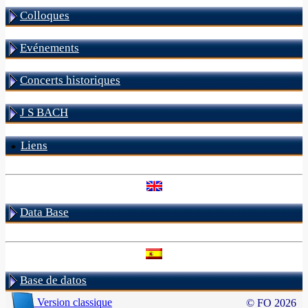
Colloques
Evénements
Concerts historiques
J S BACH
Liens
Data Base
Base de datos
Version classique
© FO 2026