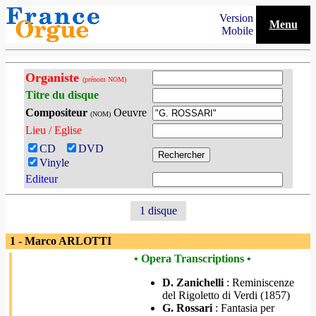
Version
Menu
Mobile
Organiste
(prénom NOM)
Titre du disque
Compositeur
Oeuvre
(NOM)
Lieu / Eglise
CD
DVD
Vinyle
Editeur
1 disque
1 - Marco ARLOTTI
• Opera Transcriptions •
D. Zanichelli
: Reminiscenze
del Rigoletto di Verdi (1857)
G. Rossari
: Fantasia per