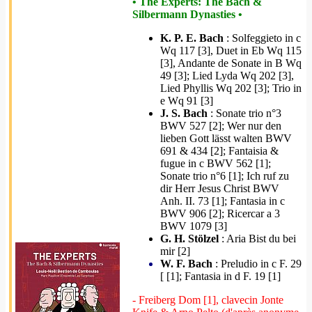
• The Experts: The Bach &
Silbermann Dynasties •
K. P. E. Bach
: Solfeggieto in c
Wq 117 [3], Duet in Eb Wq 115
[3], Andante de Sonate in B Wq
49 [3]; Lied Lyda Wq 202 [3],
Lied Phyllis Wq 202 [3]; Trio in
e Wq 91 [3]
J. S. Bach
: Sonate trio n°3
BWV 527 [2]; Wer nur den
lieben Gott lässt walten BWV
691 & 434 [2]; Fantaisia &
fugue in c BWV 562 [1];
Sonate trio n°6 [1]; Ich ruf zu
dir Herr Jesus Christ BWV
Anh. II. 73 [1]; Fantasia in c
BWV 906 [2]; Ricercar a 3
BWV 1079 [3]
G. H. Stölzel
: Aria Bist du bei
mir [2]
W. F. Bach
: Preludio in c F. 29
[ [1]; Fantasia in d F. 19 [1]
- Freiberg Dom [1], clavecin Jonte