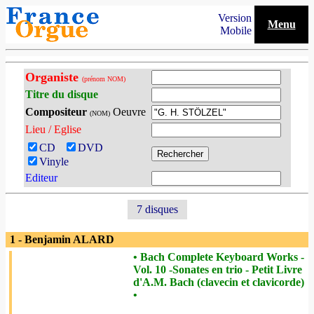
Version
Menu
Mobile
Organiste
(prénom NOM)
Titre du disque
Compositeur
Oeuvre
(NOM)
Lieu / Eglise
CD
DVD
Vinyle
Editeur
7 disques
1 - Benjamin ALARD
• Bach Complete Keyboard Works -
Vol. 10 -Sonates en trio - Petit Livre
d'A.M. Bach (clavecin et clavicorde)
•