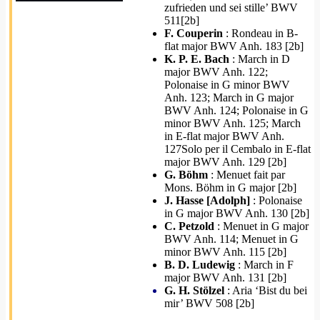
zufrieden und sei stille’ BWV
511[2b]
F. Couperin
: Rondeau in B-
flat major BWV Anh. 183 [2b]
K. P. E. Bach
: March in D
major BWV Anh. 122;
Polonaise in G minor BWV
Anh. 123; March in G major
BWV Anh. 124; Polonaise in G
minor BWV Anh. 125; March
in E-flat major BWV Anh.
127Solo per il Cembalo in E-flat
major BWV Anh. 129 [2b]
G. Böhm
: Menuet fait par
Mons. Böhm in G major [2b]
J. Hasse [Adolph]
: Polonaise
in G major BWV Anh. 130 [2b]
C. Petzold
: Menuet in G major
BWV Anh. 114; Menuet in G
minor BWV Anh. 115 [2b]
B. D. Ludewig
: March in F
major BWV Anh. 131 [2b]
G. H. Stölzel
: Aria ‘Bist du bei
mir’ BWV 508 [2b]