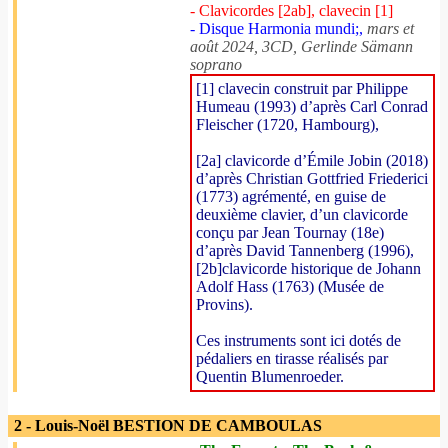
- Clavicordes [2ab], clavecin [1]
- Disque Harmonia mundi;,
mars et
août 2024, 3CD, Gerlinde Sämann
soprano
[1] clavecin construit par Philippe
Humeau (1993) d’après Carl Conrad
Fleischer (1720, Hambourg),
[2a] clavicorde d’Émile Jobin (2018)
d’après Christian Gottfried Friederici
(1773) agrémenté, en guise de
deuxième clavier, d’un clavicorde
conçu par Jean Tournay (18e)
d’après David Tannenberg (1996),
[2b]clavicorde historique de Johann
Adolf Hass (1763) (Musée de
Provins).
Ces instruments sont ici dotés de
pédaliers en tirasse réalisés par
Quentin Blumenroeder.
2 - Louis-Noël BESTION DE CAMBOULAS