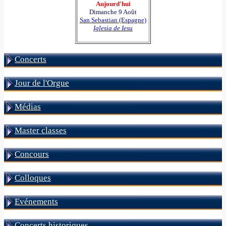
Aujourd'hui
Dimanche 9 Août
San Sebastian (Espagne)
Iglesia de Iesu
Concerts
Jour de l'Orgue
Médias
Master classes
Concours
Colloques
Evénements
Concerts historiques