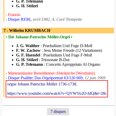
G. P. Telemann
G. H. Stölzel
- Franois
- Disque REM;,
avril 1982, A. Curé Trompette
7 - Wilhelm KRUMBACH
• Die Johann-Patroclus Möller-Orgel •
J. G. Walther
: Praeludium Und Fuge D-Moll
F. W. Zachow
: Jesu Meine Freude (12 Variationen)
G. F. Haendel
: Praeludium Und Fuge F-Moll
G. H. Stölzel
: Triosonate B-Dur
G. P. Telemann
: Concerto Aproppriato Al Organo
- Marienmünster Benediktiner-Abteikirche [Westfalen]
- Disque Psallite; Das Orgelportrait 63/120 669,
12 juin 1969
orgue Johann Patroclus Möller 1736-1738.
https://www.youtube.com/watch?v=QVWVo2O-hIQ&t=28s
7 disques