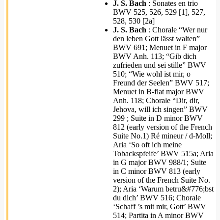
J. S. Bach
: Sonates en trio
BWV 525, 526, 529 [1], 527,
528, 530 [2a]
J. S. Bach
: Chorale “Wer nur
den leben Gott lässt walten”
BWV 691; Menuet in F major
BWV Anh. 113; “Gib dich
zufrieden und sei stille” BWV
510; “Wie wohl ist mir, o
Freund der Seelen” BWV 517;
Menuet in B-flat major BWV
Anh. 118; Chorale “Dir, dir,
Jehova, will ich singen” BWV
299 ; Suite in D minor BWV
812 (early version of the French
Suite No.1) Ré mineur / d-Moll;
Aria ‘So oft ich meine
Tobackspfeife’ BWV 515a; Aria
in G major BWV 988/1; Suite
in C minor BWV 813 (early
version of the French Suite No.
2); Aria ‘Warum betru&#776;bst
du dich’ BWV 516; Chorale
‘Schaff ’s mit mir, Gott’ BWV
514; Partita in A minor BWV