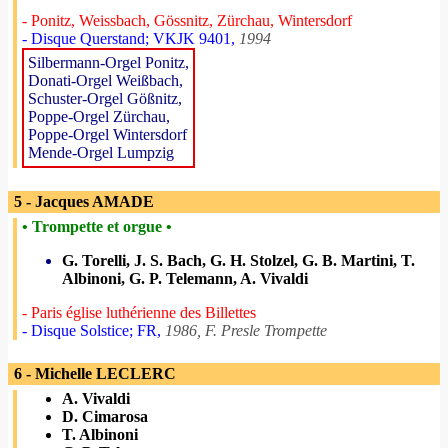
- Ponitz, Weissbach, Gössnitz, Zürchau, Wintersdorf
- Disque Querstand; VKJK 9401,
1994
Silbermann-Orgel Ponitz,
Donati-Orgel Weißbach,
Schuster-Orgel Gößnitz,
Poppe-Orgel Zürchau,
Poppe-Orgel Wintersdorf
Mende-Orgel Lumpzig
5 - Jacques AMADE
• Trompette et orgue •
G. Torelli, J. S. Bach, G. H. Stolzel, G. B. Martini, T.
Albinoni, G. P. Telemann, A. Vivaldi
- Paris église luthérienne des Billettes
- Disque Solstice; FR,
1986, F. Presle Trompette
6 - Michelle LECLERC
A. Vivaldi
D. Cimarosa
T. Albinoni