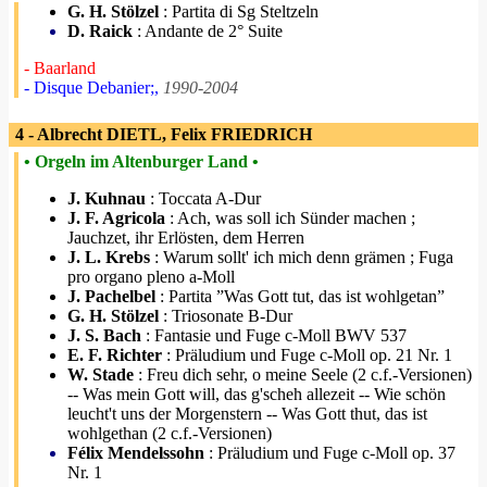
G. H. Stölzel
: Partita di Sg Steltzeln
D. Raick
: Andante de 2° Suite
- Baarland
- Disque Debanier;,
1990-2004
4 - Albrecht DIETL, Felix FRIEDRICH
• Orgeln im Altenburger Land •
J. Kuhnau
: Toccata A-Dur
J. F. Agricola
: Ach, was soll ich Sünder machen ;
Jauchzet, ihr Erlösten, dem Herren
J. L. Krebs
: Warum sollt' ich mich denn grämen ; Fuga
pro organo pleno a-Moll
J. Pachelbel
: Partita ”Was Gott tut, das ist wohlgetan”
G. H. Stölzel
: Triosonate B-Dur
J. S. Bach
: Fantasie und Fuge c-Moll BWV 537
E. F. Richter
: Präludium und Fuge c-Moll op. 21 Nr. 1
W. Stade
: Freu dich sehr, o meine Seele (2 c.f.-Versionen)
-- Was mein Gott will, das g'scheh allezeit -- Wie schön
leucht't uns der Morgenstern -- Was Gott thut, das ist
wohlgethan (2 c.f.-Versionen)
Félix Mendelssohn
: Präludium und Fuge c-Moll op. 37
Nr. 1