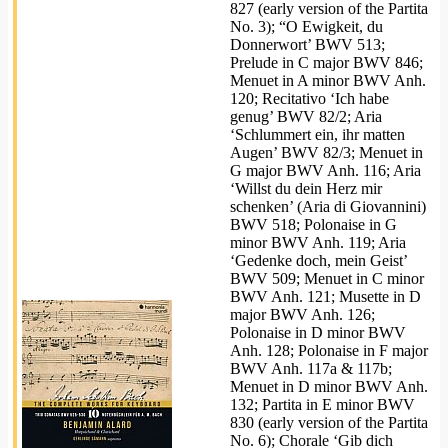
827 (early version of the Partita
No. 3); “O Ewigkeit, du
Donnerwort’ BWV 513;
Prelude in C major BWV 846;
Menuet in A minor BWV Anh.
120; Recitativo ‘Ich habe
genug’ BWV 82/2; Aria
‘Schlummert ein, ihr matten
Augen’ BWV 82/3; Menuet in
G major BWV Anh. 116; Aria
‘Willst du dein Herz mir
schenken’ (Aria di Giovannini)
BWV 518; Polonaise in G
minor BWV Anh. 119; Aria
‘Gedenke doch, mein Geist’
BWV 509; Menuet in C minor
BWV Anh. 121; Musette in D
major BWV Anh. 126;
Polonaise in D minor BWV
Anh. 128; Polonaise in F major
BWV Anh. 117a & 117b;
Menuet in D minor BWV Anh.
132; Partita in E minor BWV
830 (early version of the Partita
No. 6); Chorale ‘Gib dich