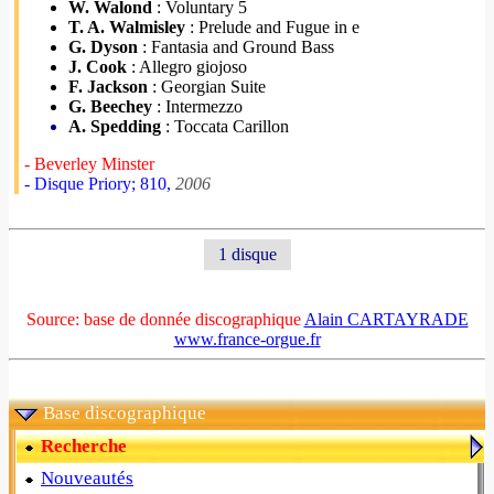
W. Walond
: Voluntary 5
T. A. Walmisley
: Prelude and Fugue in e
G. Dyson
: Fantasia and Ground Bass
J. Cook
: Allegro giojoso
F. Jackson
: Georgian Suite
G. Beechey
: Intermezzo
A. Spedding
: Toccata Carillon
- Beverley Minster
- Disque Priory; 810,
2006
1 disque
Source: base de donnée discographique
Alain CARTAYRADE
www.france-orgue.fr
Base discographique
Recherche
Nouveautés