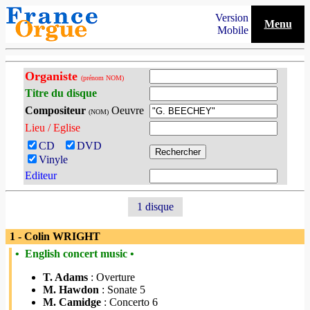
Version
Menu
Mobile
Organiste
(prénom NOM)
Titre du disque
Compositeur
Oeuvre
(NOM)
Lieu / Eglise
CD
DVD
Vinyle
Editeur
1 disque
1 - Colin WRIGHT
• English concert music •
T. Adams
: Overture
M. Hawdon
: Sonate 5
M. Camidge
: Concerto 6