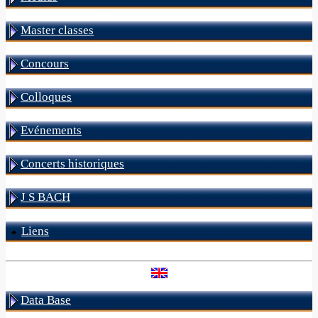
Master classes
Concours
Colloques
Evénements
Concerts historiques
J S BACH
Liens
Data Base