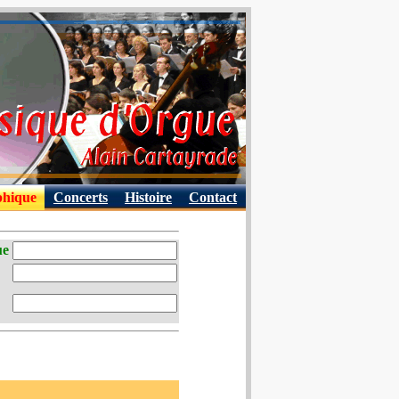
phique
Concerts
Histoire
Contact
ue