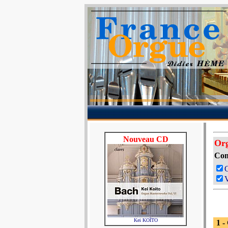
Nouveau CD
Org
Com
V
Kei KOÏTO
1 -