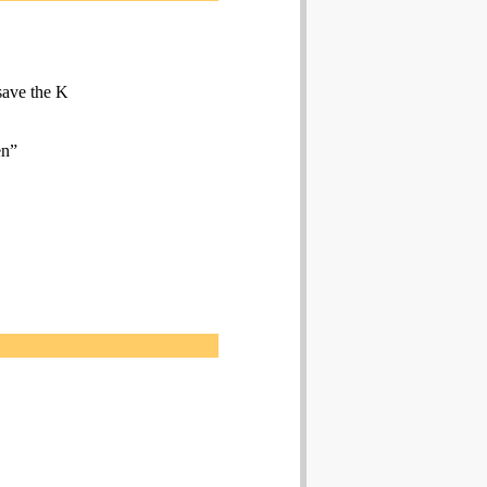
save the K
en”