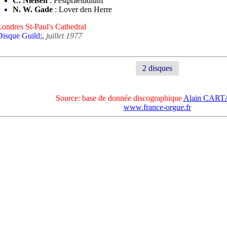
C. Nielsen
: Festpraeludium
N. W. Gade
: Lover den Herre
Londres St-Paul's Cathedral
Disque Guild;,
juillet 1977
2 disques
Source: base de donnée discographique
Alain CAR
www.france-orgue.fr