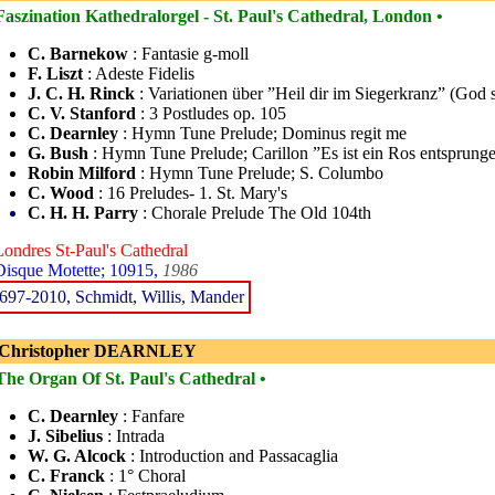
Faszination Kathedralorgel - St. Paul's Cathedral, London •
C. Barnekow
: Fantasie g-moll
F. Liszt
: Adeste Fidelis
J. C. H. Rinck
: Variationen über ”Heil dir im Siegerkranz” (God 
C. V. Stanford
: 3 Postludes op. 105
C. Dearnley
: Hymn Tune Prelude; Dominus regit me
G. Bush
: Hymn Tune Prelude; Carillon ”Es ist ein Ros entsprung
Robin Milford
: Hymn Tune Prelude; S. Columbo
C. Wood
: 16 Preludes- 1. St. Mary's
C. H. H. Parry
: Chorale Prelude The Old 104th
Londres St-Paul's Cathedral
Disque Motette; 10915,
1986
697-2010, Schmidt, Willis, Mander
 Christopher DEARNLEY
The Organ Of St. Paul's Cathedral •
C. Dearnley
: Fanfare
J. Sibelius
: Intrada
W. G. Alcock
: Introduction and Passacaglia
C. Franck
: 1° Choral