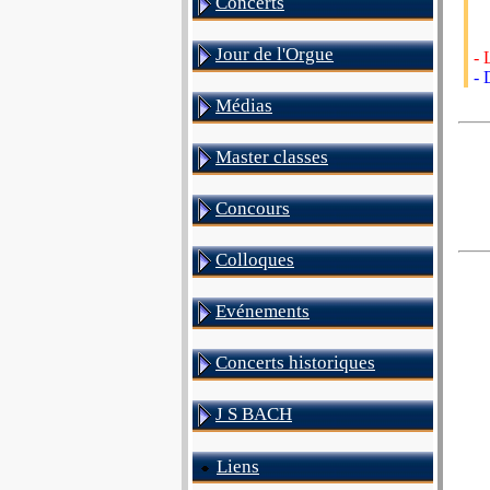
Concerts
Jour de l'Orgue
- 
- 
Médias
Master classes
Concours
Colloques
Evénements
Concerts historiques
J S BACH
Liens