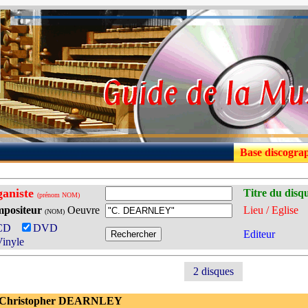
Base discogra
aniste
Titre du disq
(prénom NOM)
positeur
Oeuvre
Lieu / Eglise
(NOM)
CD
DVD
Editeur
inyle
2 disques
 Christopher DEARNLEY